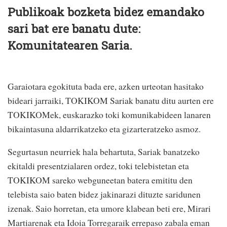
Publikoak bozketa bidez emandako
sari bat ere banatu dute:
Komunitatearen Saria.
Garaiotara egokituta bada ere, azken urteotan hasitako
bideari jarraiki, TOKIKOM Sariak banatu ditu aurten ere
TOKIKOMek, euskarazko toki komunikabideen lanaren
bikaintasuna aldarrikatzeko eta gizarteratzeko asmoz.
Segurtasun neurriek hala behartuta, Sariak banatzeko
ekitaldi presentzialaren ordez, toki telebistetan eta
TOKIKOM sareko webguneetan batera emititu den
telebista saio baten bidez jakinarazi dituzte saridunen
izenak. Saio horretan, eta umore klabean beti ere, Mirari
Martiarenak eta Idoia Torregaraik errepaso zabala eman