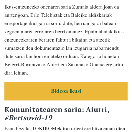
Ikus-entzunezko onenaren saria Zumaia aldera joan da
aurtengoan. Erlo Telebistak eta Baleike aldizkariak
erreportaje ikusgarria sortu dute, herrian garai batean
zegoen marea errotaren berri emanez. Epaimahaiak ikus-
entzunezkoaren beraren faktura bikaina eta atzetik
sumatzen den dokumentazio lan izugarria nabarmendu
dute saria lan honi emateko orduan. Kategoria honetan
Beterri-Buruntzako Aiurri eta Sakanako Guaixe ere aritu
dira lehian.
Bideoa ikusi
Komunitatearen saria: Aiurri,
#Bertsovid-19
Esan bezala, TOKIKOMek irakurleei ere hitza eman dien