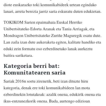
diote euskarazko toki komunikabideek urtean egindako
lanari, arreta berezia jarriz saria eskuratu duten edukietan.
TOKIKOM Sarien epaimahaia Euskal Herriko
Unibertsitateko Edorta Aranak eta Tania Arriagak, eta
Mondragon Unibertsitateko Zuriñe Maguregik osatu dute.
Lan zaila izan dute aukeraketa egiten, kalitate handiko eta
eduki zein formatu oso ezberdinetako lanak aurkeztu
baitira sariketara.
Kategoria berri bat:
Komunitatearen saria
Sariak 2016n sortu zirenetik, beti izan dituzte hiru
kategoria, denak ere toki komunikabideen lan mota
ezberdinekin lotutakoak: azalik onena, edukirik onena eta
ikus-entzunezkorik onena. Bada, aurtengo edizioan