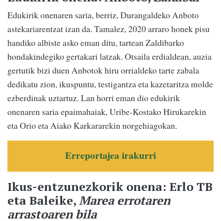
Edukirik onenaren saria, berriz, Durangaldeko Anboto
astekariarentzat izan da. Tamalez, 2020 arraro honek pisu
handiko albiste asko eman ditu, tartean Zaldibarko
hondakindegiko gertakari latzak. Otsaila erdialdean, auzia
gertutik bizi duen Anbotok hiru orrialdeko tarte zabala
dedikatu zion, ikuspuntu, testigantza eta kazetaritza molde
ezberdinak uztartuz. Lan horri eman dio edukirik
onenaren saria epaimahaiak, Uribe-Kostako Hirukarekin
eta Orio eta Aiako Karkararekin norgehiagokan.
Erreportajea irakurri
Ikus-entzunezkorik onena: Erlo TB
eta Baleike,
Marea errotaren
arrastoaren bila