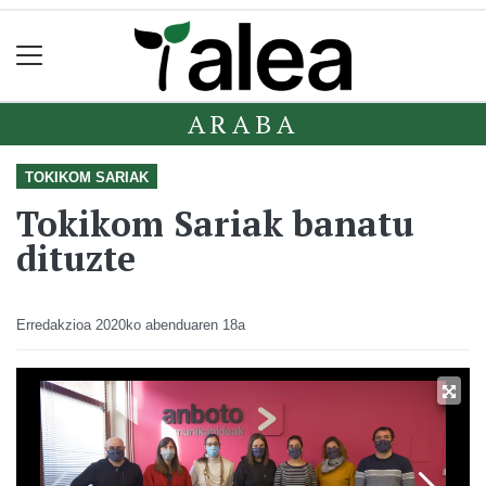
ARABA
TOKIKOM SARIAK
Tokikom Sariak banatu
dituzte
Erredakzioa
2020ko abenduaren 18a