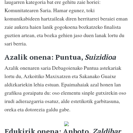
laugarren kategoria bat ere gehitu zaie horiei:
Komunitatearen Saria. Hamar egunez, toki
komunikabideen hartzaileak diren herritarrei beraiei eman
zaie aukera haien lanik gogokoena bozkatzeko finalista
guztien artean, eta bozka gehien jaso duen lanak lortu du
sari berria.
Azalik onena: Puntua,
Suizidioa
Azalik onenaren saria Debagoienako Puntua astekariak
lortu du, Azkoitiko Maxixatzen eta Sakanako Guaixe
aldizkariekin lehia estuan. Epaimahaiak azal honen lan
grafikoa goraipatu du: oso elementu sinple gutxirekin oso
irudi adierazgarria osatuz, alde estetikotik garbitasuna,
oreka eta dotorezia galdu gabe.
Edukirik onena: Anboto,
Zaldibar