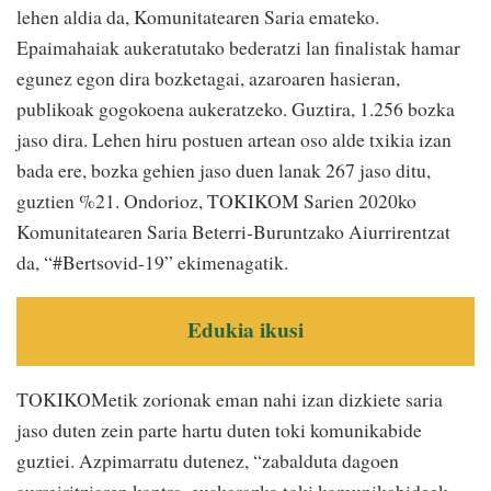
lehen aldia da, Komunitatearen Saria emateko.
Epaimahaiak aukeratutako bederatzi lan finalistak hamar
egunez egon dira bozketagai, azaroaren hasieran,
publikoak gogokoena aukeratzeko. Guztira, 1.256 bozka
jaso dira. Lehen hiru postuen artean oso alde txikia izan
bada ere, bozka gehien jaso duen lanak 267 jaso ditu,
guztien %21. Ondorioz, TOKIKOM Sarien 2020ko
Komunitatearen Saria Beterri-Buruntzako Aiurrirentzat
da, “#Bertsovid-19” ekimenagatik.
Edukia ikusi
TOKIKOMetik zorionak eman nahi izan dizkiete saria
jaso duten zein parte hartu duten toki komunikabide
guztiei. Azpimarratu dutenez, “zabalduta dagoen
aurreiritziaren kontra, euskarazko toki komunikabideek