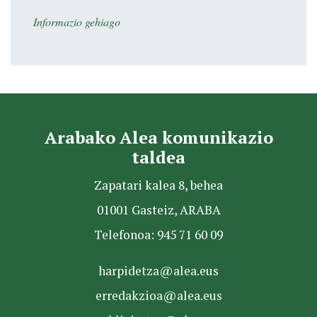
Informazio gehiago
Arabako Alea komunikazio
taldea
Zapatari kalea 8, behea
01001 Gasteiz, ARABA
Telefonoa: 945 71 60 09
harpidetza@alea.eus
erredakzioa@alea.eus