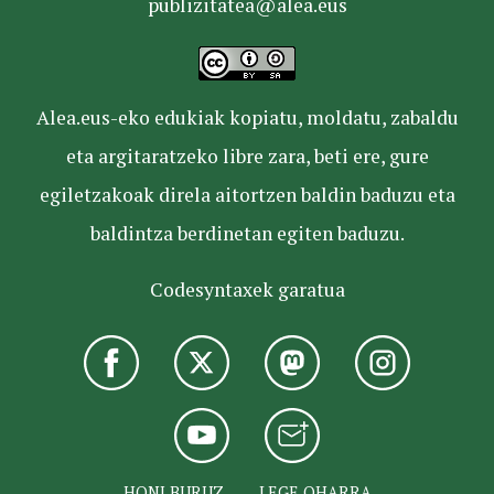
publizitatea@alea.eus
Alea.eus-eko edukiak kopiatu, moldatu, zabaldu
eta argitaratzeko libre zara, beti ere, gure
egiletzakoak direla aitortzen baldin baduzu eta
baldintza berdinetan egiten baduzu.
Codesyntaxek garatua
HONI BURUZ
LEGE OHARRA