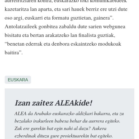
kazetaritza lan aparta, eta sari hauek berriz ere utzi dute
oso argi, euskarri eta formatu guztietan, gainera”.
Antolatzaileek gonbitea zabaldu dute sarien webgunea
bisitatu eta bertan arakatzeko lan finalista guztiak,
“benetan ederrak eta denbora eskaintzeko modukoak
baitira”.
EUSKARA
Izan zaitez ALEAkide!
ALEA da Arabako euskarazko aldizkari bakarra, eta zu
bezalako irakurleen babesa behar du aurrera egiteko.
Zuk ere gurekin bat egin nahi al duzu? Aukera
ezberdinak dituzu gure proiektuarekin bat egiteko.