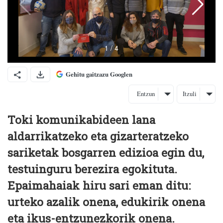
Gehitu gaitzazu Googlen
Entzun
Itzuli
Toki komunikabideen lana
aldarrikatzeko eta gizarteratzeko
sariketak bosgarren edizioa egin du,
testuinguru berezira egokituta.
Epaimahaiak hiru sari eman ditu:
urteko azalik onena, edukirik onena
eta ikus-entzunezkorik onena.