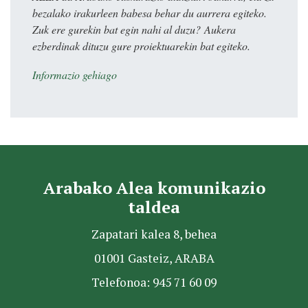
bezalako irakurleen babesa behar du aurrera egiteko.
Zuk ere gurekin bat egin nahi al duzu? Aukera
ezberdinak dituzu gure proiektuarekin bat egiteko.
Informazio gehiago
Arabako Alea komunikazio
taldea
Zapatari kalea 8, behea
01001 Gasteiz, ARABA
Telefonoa: 945 71 60 09