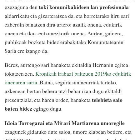
toki komunikabideen lan profesionala
ezezaguna den
aldarrikatu eta gizarteratzea da, eta horretarako hiru sari
ezberdin banatzen dira urtero: azalik onena, edukirik
onena eta ikus-entzunezkorik onena. Aurten, gainera,
publikoak bozketa bidez erabakitako Komunitatearen
Saria ere izango da.
Berez, aurtengo sari banaketa ekitaldia Hernanin egitea
tokatzen zen,
Kronikak irabazi baitzuen 2019ko edukirik
onenaren saria
. Baina, segurtasun neurriak tarteko,
azkenean bertan behera utzi behar izan dugu ekitaldi
telebista saio
presentziala, eta haren ordez, banaketa
baten bidez
egingo dugu.
Idoia Torregarai eta Mirari Martiarena umoregile
ezagunek gidatuko dute saioa, umore klabean betiere, eta