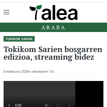
ARABA
TOKIKOM SARIAK
Tokikom Sarien bosgarren
edizioa, streaming bidez
Erredakzioa
2020ko abenduaren 17a