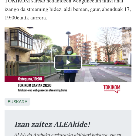
TOKIKOM sareko hedabideen webguneetan ikusi ahal
izango da streaming bidez, aldi berean, gaur, abenduak 17,
19:00etatik aurrera.
EUSKARA
Izan zaitez ALEAkide!
ALEA da Arabako euskarazko aldizkari bakarra, eta zu