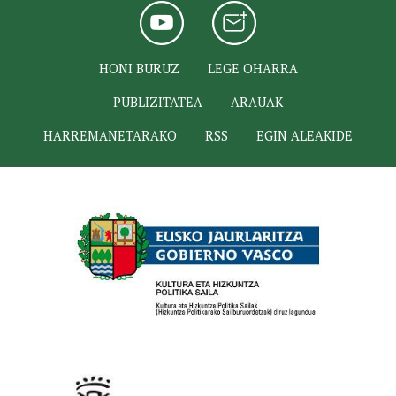
HONI BURUZ
LEGE OHARRA
PUBLIZITATEA
ARAUAK
HARREMANETARAKO
RSS
EGIN ALEAKIDE