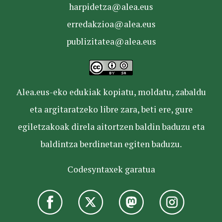
harpidetza@alea.eus
erredakzioa@alea.eus
publizitatea@alea.eus
Alea.eus-eko edukiak kopiatu, moldatu, zabaldu
eta argitaratzeko libre zara, beti ere, gure
egiletzakoak direla aitortzen baldin baduzu eta
baldintza berdinetan egiten baduzu.
Codesyntaxek garatua