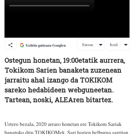
Entzun
Itzuli
Gehitu gaitzazu Googlen
Ostegun honetan, 19:00etatik aurrera,
Tokikom Sarien banaketa zuzenean
jarraitu ahal izango da TOKIKOM
sareko hedabideen webguneetan.
Tartean, noski, ALEAren bitartez.
Urtero bezala, 2020 arraro honetan ere Tokikom Sariak
banatuko ditu TOKIKOMek. Sari horien helburua sarritan