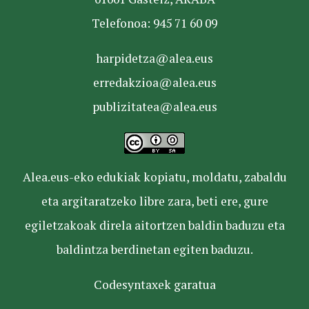
Telefonoa: 945 71 60 09
harpidetza@alea.eus
erredakzioa@alea.eus
publizitatea@alea.eus
Alea.eus-eko edukiak kopiatu, moldatu, zabaldu
eta argitaratzeko libre zara, beti ere, gure
egiletzakoak direla aitortzen baldin baduzu eta
baldintza berdinetan egiten baduzu.
Codesyntaxek garatua