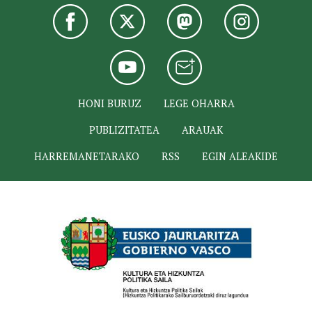
HONI BURUZ
LEGE OHARRA
PUBLIZITATEA
ARAUAK
HARREMANETARAKO
RSS
EGIN ALEAKIDE