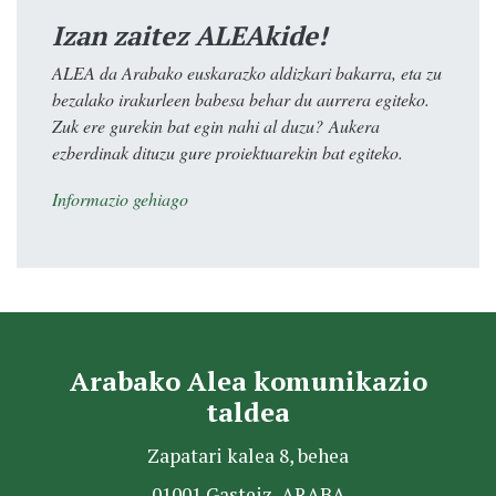
Izan zaitez ALEAkide!
ALEA da Arabako euskarazko aldizkari bakarra, eta zu
bezalako irakurleen babesa behar du aurrera egiteko.
Zuk ere gurekin bat egin nahi al duzu? Aukera
ezberdinak dituzu gure proiektuarekin bat egiteko.
Informazio gehiago
Arabako Alea komunikazio
taldea
Zapatari kalea 8, behea
01001 Gasteiz, ARABA