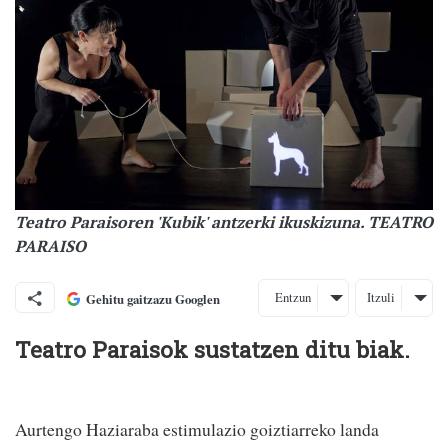
Teatro Paraisoren 'Kubik' antzerki ikuskizuna. TEATRO
PARAISO
Entzun
Itzuli
Gehitu gaitzazu Googlen
Teatro Paraisok sustatzen ditu biak.
Aurtengo Haziaraba estimulazio goiztiarreko landa