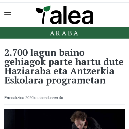
ARABA
2.700 lagun baino
gehiagok parte hartu dute
Haziaraba eta Antzerkia
Eskolara programetan
Erredakzioa
2020ko abenduaren 4a