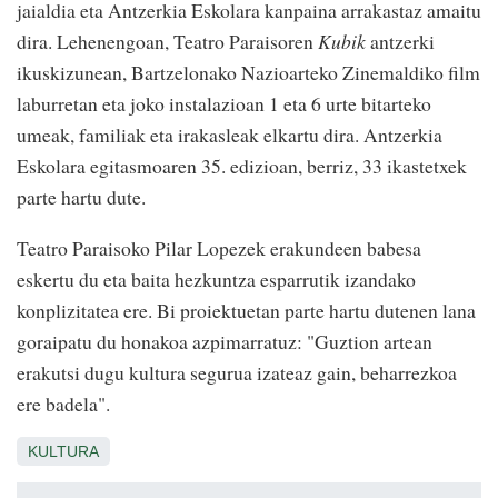
jaialdia eta Antzerkia Eskolara kanpaina arrakastaz amaitu
dira. Lehenengoan, Teatro Paraisoren
Kubik
antzerki
ikuskizunean, Bartzelonako Nazioarteko Zinemaldiko film
laburretan eta joko instalazioan 1 eta 6 urte bitarteko
umeak, familiak eta irakasleak elkartu dira. Antzerkia
Eskolara egitasmoaren 35. edizioan, berriz, 33 ikastetxek
parte hartu dute.
Teatro Paraisoko Pilar Lopezek erakundeen babesa
eskertu du eta baita hezkuntza esparrutik izandako
konplizitatea ere. Bi proiektuetan parte hartu dutenen lana
goraipatu du honakoa azpimarratuz: "Guztion artean
erakutsi dugu kultura segurua izateaz gain, beharrezkoa
ere badela".
KULTURA