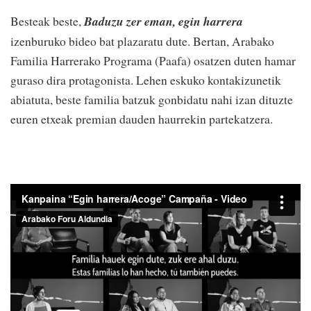
Besteak beste,
Baduzu zer eman, egin harrera
izenburuko bideo bat plazaratu dute. Bertan, Arabako
Familia Harrerako Programa (Paafa) osatzen duten hamar
guraso dira protagonista. Lehen eskuko kontakizunetik
abiatuta, beste familia batzuk gonbidatu nahi izan dituzte
euren etxeak premian dauden haurrekin partekatzera.