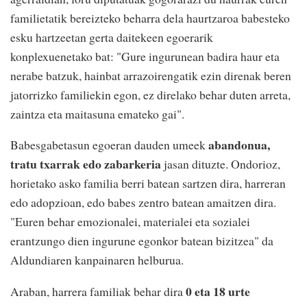
familietatik bereizteko beharra dela haurtzaroa babesteko
esku hartzeetan gerta daitekeen egoerarik
konplexuenetako bat: "Gure ingurunean badira haur eta
nerabe batzuk, hainbat arrazoirengatik ezin direnak beren
jatorrizko familiekin egon, ez direlako behar duten arreta,
zaintza eta maitasuna emateko gai".
abandonua,
Babesgabetasun egoeran dauden umeek
tratu txarrak edo zabarkeria
jasan dituzte. Ondorioz,
horietako asko familia berri batean sartzen dira, harreran
edo adopzioan, edo babes zentro batean amaitzen dira.
"Euren behar emozionalei, materialei eta sozialei
erantzungo dien ingurune egonkor batean bizitzea" da
Aldundiaren kanpainaren helburua.
0 eta 18 urte
Araban, harrera familiak behar dira