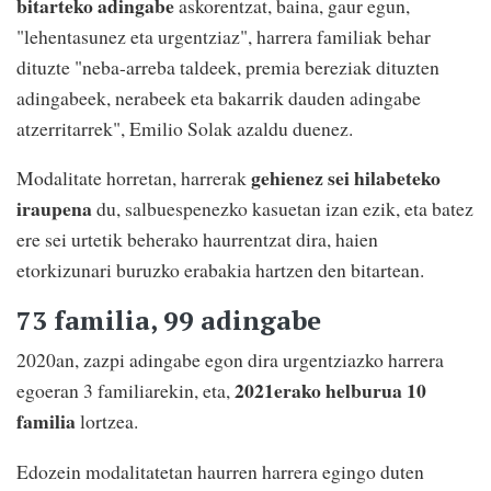
bitarteko adingabe
askorentzat, baina, gaur egun,
"lehentasunez eta urgentziaz", harrera familiak behar
dituzte "neba-arreba taldeek, premia bereziak dituzten
adingabeek, nerabeek eta bakarrik dauden adingabe
atzerritarrek", Emilio Solak azaldu duenez.
gehienez sei hilabeteko
Modalitate horretan, harrerak
iraupena
du, salbuespenezko kasuetan izan ezik, eta batez
ere sei urtetik beherako haurrentzat dira, haien
etorkizunari buruzko erabakia hartzen den bitartean.
73 familia, 99 adingabe
2020an, zazpi adingabe egon dira urgentziazko harrera
2021erako helburua 10
egoeran 3 familiarekin, eta,
familia
lortzea.
Edozein modalitatetan haurren harrera egingo duten