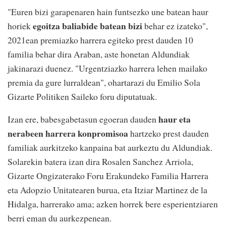
"Euren bizi garapenaren hain funtsezko une batean haur
egoitza baliabide batean bizi
horiek
behar ez izateko",
2021ean premiazko harrera egiteko prest dauden 10
familia behar dira Araban, aste honetan Aldundiak
jakinarazi duenez. "Urgentziazko harrera lehen mailako
premia da gure lurraldean", ohartarazi du Emilio Sola
Gizarte Politiken Saileko foru diputatuak.
haur eta
Izan ere, babesgabetasun egoeran dauden
nerabeen harrera konpromisoa
hartzeko prest dauden
familiak aurkitzeko kanpaina bat aurkeztu du Aldundiak.
Solarekin batera izan dira Rosalen Sanchez Arriola,
Gizarte Ongizaterako Foru Erakundeko Familia Harrera
eta Adopzio Unitatearen burua, eta Itziar Martinez de la
Hidalga, harrerako ama; azken horrek bere esperientziaren
berri eman du aurkezpenean.