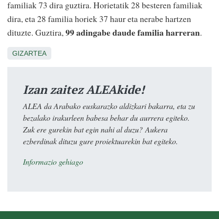
familiak 73 dira guztira. Horietatik 28 besteren familiak
dira, eta 28 familia horiek 37 haur eta nerabe hartzen
99 adingabe daude familia harreran
dituzte. Guztira,
.
GIZARTEA
Izan zaitez ALEAkide!
ALEA da Arabako euskarazko aldizkari bakarra, eta zu
bezalako irakurleen babesa behar du aurrera egiteko.
Zuk ere gurekin bat egin nahi al duzu? Aukera
ezberdinak dituzu gure proiektuarekin bat egiteko.
Informazio gehiago