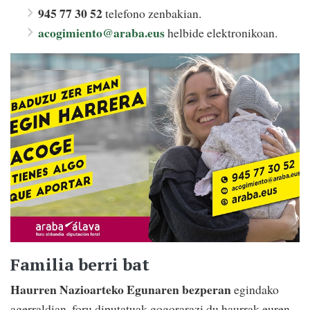
945 77 30 52
telefono zenbakian.
acogimiento@araba.eus
helbide elektronikoan.
Familia berri bat
Haurren Nazioarteko Egunaren bezperan
egindako
agerraldian, foru diputatuak gogorarazi du haurrak euren