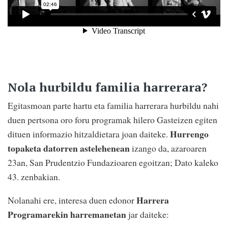
Nola hurbildu familia harrerara?
Egitasmoan parte hartu eta familia harrerara hurbildu nahi
duen pertsona oro foru programak hilero Gasteizen egiten
Hurrengo
dituen informazio hitzaldietara joan daiteke.
topaketa datorren astelehenean
izango da, azaroaren
23an, San Prudentzio Fundazioaren egoitzan; Dato kaleko
43. zenbakian.
Harrera
Nolanahi ere, interesa duen edonor
Programarekin harremanetan
jar daiteke: