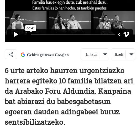
Entzun
Itzuli
Gehitu gaitzazu Googlen
6 urte arteko haurren urgentziazko
harrera egiteko 10 familia bilatzen ari
da Arabako Foru Aldundia. Kanpaina
bat abiarazi du babesgabetasun
egoeran dauden adingabeei buruz
sentsibilizatzeko.