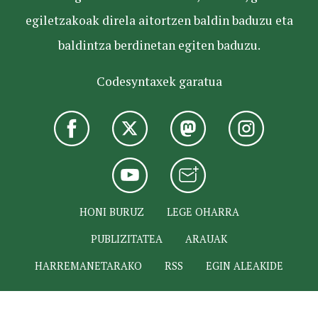
egiletzakoak direla aitortzen baldin baduzu eta
baldintza berdinetan egiten baduzu.
Codesyntaxek garatua
HONI BURUZ
LEGE OHARRA
PUBLIZITATEA
ARAUAK
HARREMANETARAKO
RSS
EGIN ALEAKIDE