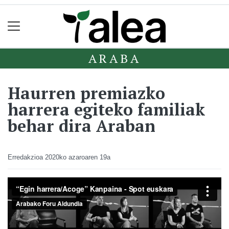
ARABA
Haurren premiazko
harrera egiteko familiak
behar dira Araban
Erredakzioa
2020ko azaroaren 19a