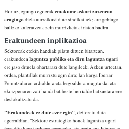
emakume askori zuzenean
Hortaz, egungo egoerak
eragingo
diela aurreikusi dute sindikatuek; are gehiago
balizko kaleratzeak zein murrizketak iristen badira.
Erakundeen inplikazioa
Sektoreak etekin handiak pilatu dituen bitartean,
laguntza publiko eta diru laguntza ugari
erakundeen
ere jaso dituela ohartarazi dute langileek. Azken urteetan,
ordea, plantillak murriztu egin dira; lan karga Iberiar
Penintsularen erdialdera eta hegoaldera mugitu da, eta
ekoizpenaren zati handi bat beste herrialde batzuetara ere
deslokalizatu da.
"Erakundeek ez dute ezer egin"
, deitoratu dute
agerraldian. "Sektore estrategiko honek laguntza ugari
jaso ditu bere jarduera garatzeko, eta orain epe laburreko