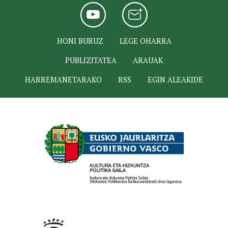
HONI BURUZ
LEGE OHARRA
PUBLIZITATEA
ARAUAK
HARREMANETARAKO
RSS
EGIN ALEAKIDE