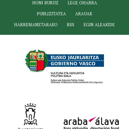
HONI BURUZ
LEGE OHARRA
PUBLIZITATEA
ARAUAK
HARREMANETARAKO
RSS
EGIN ALEAKIDE