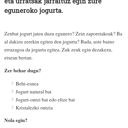
eta urratsak jarraituz egin zure
eguneroko jogurta.
Zenbat jogurt jaten duzu egunero? Zein zaporetakoak? Ba
al dakizu zerekin egiten den jogurta? Bada, uste baino
errazagoa da jogurta egitea. Zuk zeuk egin dezakezu,
etxean bertan.
Zer behar dugu?
Behi-esnea
Jogurt natural bat
Jogurt-ontzi bat edo eltze bat
Kristalezko ontzia
Nola egin?