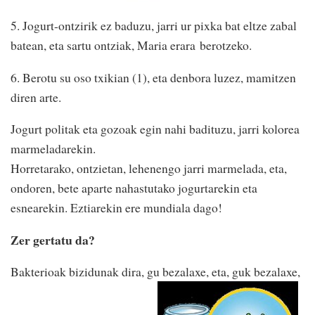
5. Jogurt-ontzirik ez baduzu, jarri ur pixka bat eltze zabal
batean, eta sartu ontziak, Maria erara berotzeko.
6. Berotu su oso txikian (1), eta denbora luzez, mamitzen
diren arte.
Jogurt politak eta gozoak egin nahi badituzu, jarri kolorea
marmeladarekin.
Horretarako, ontzietan, lehenengo jarri marmelada, eta,
ondoren, bete aparte nahastutako jogurtarekin eta
esnearekin. Eztiarekin ere mundiala dago!
Zer gertatu da?
Bakterioak bizidunak dira, gu bezalaxe, eta, guk bezalaxe,