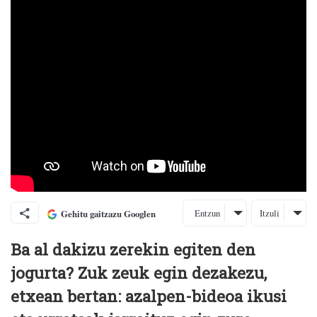
Entzun
Itzuli
Gehitu gaitzazu Googlen
Ba al dakizu zerekin egiten den
jogurta? Zuk zeuk egin dezakezu,
etxean bertan: azalpen-bideoa ikusi