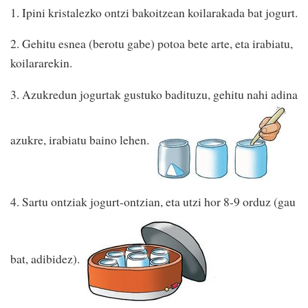
1. Ipini kristalezko ontzi bakoitzean koilarakada bat jogurt.
2. Gehitu esnea (berotu gabe) potoa bete arte, eta irabiatu,
koilararekin.
3. Azukredun jogurtak gustuko badituzu, gehitu nahi adina
azukre, irabiatu baino lehen.
4. Sartu ontziak jogurt-ontzian, eta utzi hor 8-9 orduz (gau
bat, adibidez).