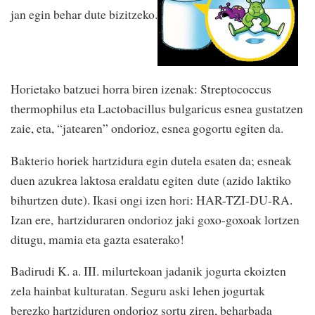
jan egin behar dute bizitzeko.
Horietako batzuei horra biren izenak: Streptococcus
thermophilus eta Lactobacillus bulgaricus esnea gustatzen
zaie, eta, “jatearen” ondorioz, esnea gogortu egiten da.
Bakterio horiek hartzidura egin dutela esaten da; esneak
duen azukrea laktosa eraldatu egiten dute (azido laktiko
bihurtzen dute). Ikasi ongi izen hori: HAR-TZI-DU-RA.
Izan ere, hartziduraren ondorioz jaki goxo-goxoak lortzen
ditugu, mamia eta gazta esaterako!
Badirudi K. a. III. milurtekoan jadanik jogurta ekoizten
zela hainbat kulturatan. Seguru aski lehen jogurtak
berezko hartziduren ondorioz sortu ziren, beharbada