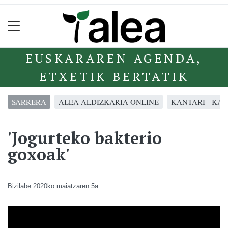
EUSKARAREN AGENDA,
ETXETIK BERTATIK
SARRERA
ALEA ALDIZKARIA ONLINE
KANTARI - KA
'Jogurteko bakterio
goxoak'
Bizilabe
2020ko maiatzaren 5a