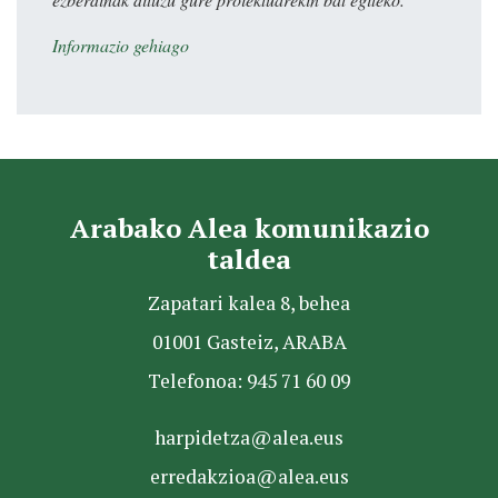
Informazio gehiago
Arabako Alea komunikazio
taldea
Zapatari kalea 8, behea
01001 Gasteiz, ARABA
Telefonoa: 945 71 60 09
harpidetza@alea.eus
erredakzioa@alea.eus