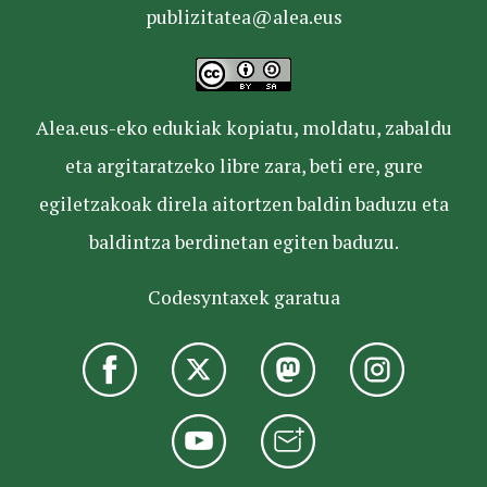
publizitatea@alea.eus
Alea.eus-eko edukiak kopiatu, moldatu, zabaldu
eta argitaratzeko libre zara, beti ere, gure
egiletzakoak direla aitortzen baldin baduzu eta
baldintza berdinetan egiten baduzu.
Codesyntaxek garatua