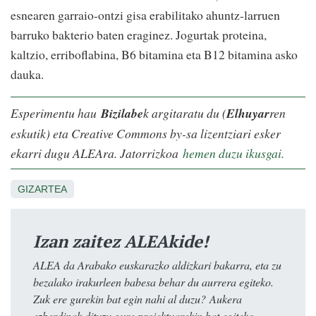
esnearen garraio-ontzi gisa erabilitako ahuntz-larruen
barruko bakterio baten eraginez. Jogurtak proteina,
kaltzio, erriboflabina, B6 bitamina eta B12 bitamina asko
dauka.
Esperimentu hau
Bizilabe
k argitaratu du (
Elhuyar
ren
eskutik) eta Creative Commons by-sa lizentziari esker
ekarri dugu ALEAra. Jatorrizkoa
hemen duzu ikusgai.
GIZARTEA
Izan zaitez ALEAkide!
ALEA da Arabako euskarazko aldizkari bakarra, eta zu
bezalako irakurleen babesa behar du aurrera egiteko.
Zuk ere gurekin bat egin nahi al duzu? Aukera
ezberdinak dituzu gure proiektuarekin bat egiteko.