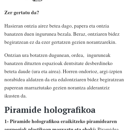
Zer gertatu da?
Hasieran ontzia airez betea dago, papera eta ontzia
banatzen duen ingurunea bezala. Beraz, ontziaren bidez
begiratzean ez da ezer gertatzen gezien norantzarekin.
Ontzian ura botatzen dugunean, ordea, inguruneak
banatzen dituzten espazioak dentsitate desberdineko
beteta daude (ura eta airea). Horren ondorioz, argi-izpien
norabidea aldatzen da eta edalontziaren bidez begiratzean
paperean marraztutako gezien norantza alderantziz
ikusten da.
Piramide holografikoa
1- Piramide holografikoa eraikitzeko piramidearen
aurpegiak plastikoan marraztu eta ebaki:
Piramidea