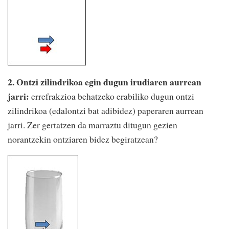
2. Ontzi zilindrikoa egin dugun irudiaren aurrean
jarri:
errefrakzioa behatzeko erabiliko dugun ontzi
zilindrikoa (edalontzi bat adibidez) paperaren aurrean
jarri. Zer gertatzen da marraztu ditugun gezien
norantzekin ontziaren bidez begiratzean?