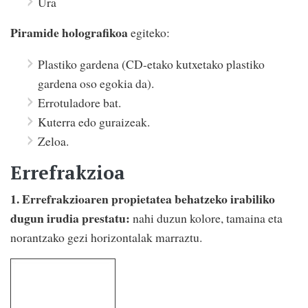
Ura
Piramide holografikoa
egiteko:
Plastiko gardena (CD-etako kutxetako plastiko
gardena oso egokia da).
Errotuladore bat.
Kuterra edo guraizeak.
Zeloa.
Errefrakzioa
1. Errefrakzioaren propietatea behatzeko irabiliko
dugun irudia prestatu:
nahi duzun kolore, tamaina eta
norantzako gezi horizontalak marraztu.