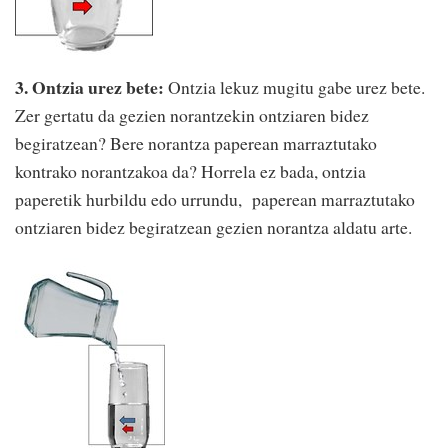
3. Ontzia urez bete:
Ontzia lekuz mugitu gabe urez bete.
Zer gertatu da gezien norantzekin ontziaren bidez
begiratzean? Bere norantza paperean marraztutako
kontrako norantzakoa da? Horrela ez bada, ontzia
paperetik hurbildu edo urrundu, paperean marraztutako
ontziaren bidez begiratzean gezien norantza aldatu arte.