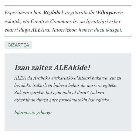
Esperimentu hau
Bizilabe
k argitaratu du (
Elhuyar
ren
eskutik) eta Creative Commons by-sa lizentziari esker
ekarri dugu ALEAra. Jatorrizkoa
hemen duzu ikusgai
.
GIZARTEA
Izan zaitez ALEAkide!
ALEA da Arabako euskarazko aldizkari bakarra, eta zu
bezalako irakurleen babesa behar du aurrera egiteko.
Zuk ere gurekin bat egin nahi al duzu? Aukera
ezberdinak dituzu gure proiektuarekin bat egiteko.
Informazio gehiago