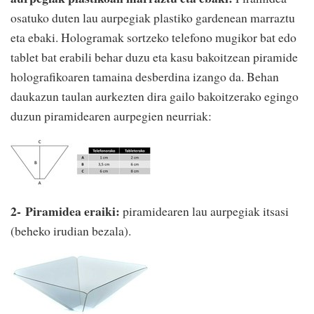
osatuko duten lau aurpegiak plastiko gardenean marraztu
eta ebaki. Hologramak sortzeko telefono mugikor bat edo
tablet bat erabili behar duzu eta kasu bakoitzean piramide
holografikoaren tamaina desberdina izango da. Behan
daukazun taulan aurkezten dira gailo bakoitzerako egingo
duzun piramidearen aurpegien neurriak:
2-
Piramidea eraiki:
piramidearen lau aurpegiak itsasi
(beheko irudian bezala).