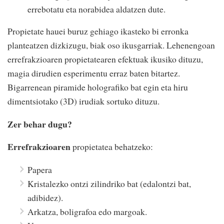
errebotatu eta norabidea aldatzen dute.
Propietate hauei buruz gehiago ikasteko bi erronka
planteatzen dizkizugu, biak oso ikusgarriak. Lehenengoan
errefrakzioaren propietatearen efektuak ikusiko dituzu,
magia dirudien esperimentu erraz baten bitartez.
Bigarrenean piramide holografiko bat egin eta hiru
dimentsiotako (3D) irudiak sortuko dituzu.
Zer behar dugu?
Errefrakzioaren
propietatea behatzeko:
Papera
Kristalezko ontzi zilindriko bat (edalontzi bat,
adibidez).
Arkatza, boligrafoa edo margoak.