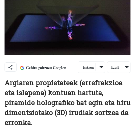
Entzun
Itzuli
Gehitu gaitzazu Googlen
Argiaren propietateak (errefrakzioa
eta islapena) kontuan hartuta,
piramide holografiko bat egin eta hiru
dimentsiotako (3D) irudiak sortzea da
erronka.