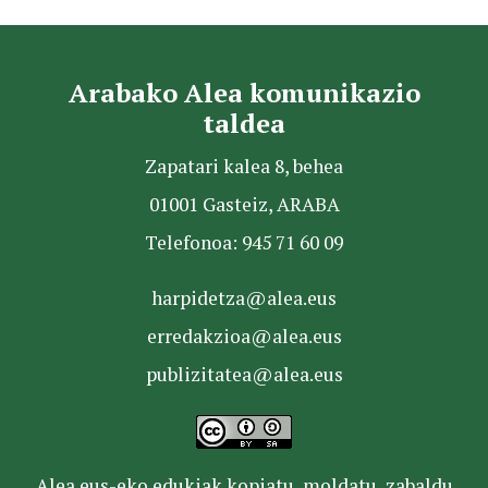
Arabako Alea komunikazio
taldea
Zapatari kalea 8, behea
01001 Gasteiz, ARABA
Telefonoa: 945 71 60 09
harpidetza@alea.eus
erredakzioa@alea.eus
publizitatea@alea.eus
Alea.eus-eko edukiak kopiatu, moldatu, zabaldu