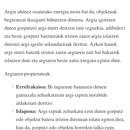
Argia uhinez osatutako energia mota bat da, objektuak
begientzat ikusgarri bihurtzen dituena. Argia igortzen
duten gorputzei argi-iturri deitzen zaie (eguzkia, adibidez)
eta beste gorputz batzuetatik iristen zaien argia islatzen
dutenei argi-igorle sekundarioak deritze. Azken hauek
argi-iturri batetik iristen zaien argiaren zati bat bakarrik
islatzen dute eta argiaren beste zatia xurgatu egiten dute.
Argiaren propietateak:
Errefrakzioa:
Bi ingurune banatzen dituen
gainazala zeharkatzean argi-izpien norabide
aldaketari deritzo.
Islapena:
Argi-izpiak zeharkatu ezin duten gorputz
edo objektu batera iristen direnean islatu egiten dira,
hau da, gorputz edo objektu horrekin talka egin,