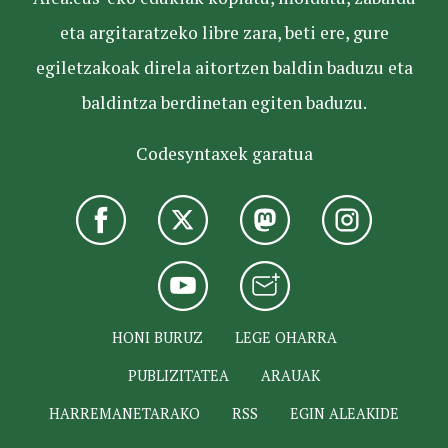
eta argitaratzeko libre zara, beti ere, gure
egiletzakoak direla aitortzen baldin baduzu eta
baldintza berdinetan egiten baduzu.
Codesyntaxek garatua
HONI BURUZ
LEGE OHARRA
PUBLIZITATEA
ARAUAK
HARREMANETARAKO
RSS
EGIN ALEAKIDE