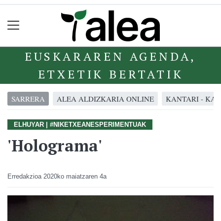
EUSKARAREN AGENDA,
ETXETIK BERTATIK
SARRERA
ALEA ALDIZKARIA ONLINE
KANTARI - KA
ELHUYAR | #NIKETXEANESPERIMENTUAK
'Holograma'
Erredakzioa
2020ko maiatzaren 4a