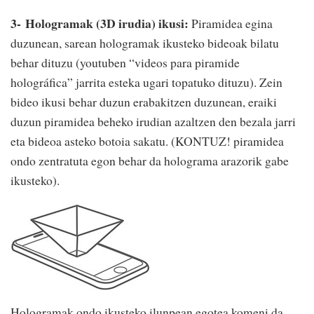
3- Hologramak (3D irudia) ikusi:
Piramidea egina
duzunean, sarean hologramak ikusteko bideoak bilatu
behar dituzu (youtuben “videos para piramide
holográfica” jarrita esteka ugari topatuko dituzu). Zein
bideo ikusi behar duzun erabakitzen duzunean, eraiki
duzun piramidea beheko irudian azaltzen den bezala jarri
eta bideoa asteko botoia sakatu. (KONTUZ! piramidea
ondo zentratuta egon behar da holograma arazorik gabe
ikusteko).
Hologramak ondo ikusteko ilunpean egotea komeni da,