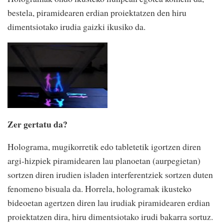
bestela, piramidearen erdian proiektatzen den hiru
dimentsiotako irudia gaizki ikusiko da.
Zer gertatu da?
Holograma, mugikorretik edo tabletetik igortzen diren
argi-hizpiek piramidearen lau planoetan (aurpegietan)
sortzen diren irudien isladen interferentziek sortzen duten
fenomeno bisuala da. Horrela, hologramak ikusteko
bideoetan agertzen diren lau irudiak piramidearen erdian
proiektatzen dira, hiru dimentsiotako irudi bakarra sortuz.