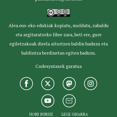
Alea.eus-eko edukiak kopiatu, moldatu, zabaldu
eta argitaratzeko libre zara, beti ere, gure
egiletzakoak direla aitortzen baldin baduzu eta
baldintza berdinetan egiten baduzu.
Codesyntaxek garatua
HONI BURUZ
LEGE OHARRA