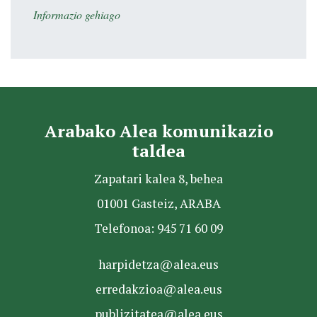
Informazio gehiago
Arabako Alea komunikazio
taldea
Zapatari kalea 8, behea
01001 Gasteiz, ARABA
Telefonoa: 945 71 60 09
harpidetza@alea.eus
erredakzioa@alea.eus
publizitatea@alea.eus