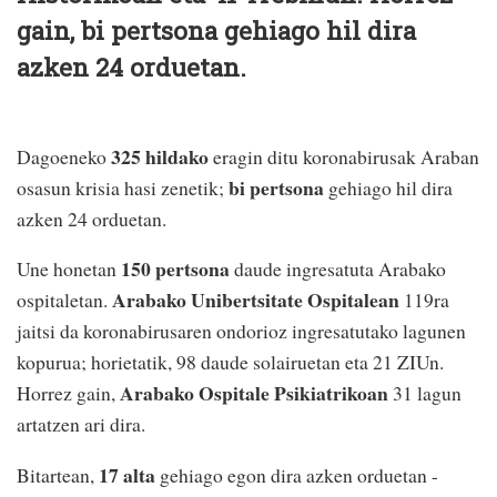
gain, bi pertsona gehiago hil dira
azken 24 orduetan.
325 hildako
Dagoeneko
eragin ditu koronabirusak Araban
bi pertsona
osasun krisia hasi zenetik;
gehiago hil dira
azken 24 orduetan.
150 pertsona
Une honetan
daude ingresatuta Arabako
Arabako Unibertsitate Ospitalean
ospitaletan.
119ra
jaitsi da koronabirusaren ondorioz ingresatutako lagunen
kopurua; horietatik, 98 daude solairuetan eta 21 ZIUn.
Arabako Ospitale Psikiatrikoan
Horrez gain,
31 lagun
artatzen ari dira.
17 alta
Bitartean,
gehiago egon dira azken orduetan -