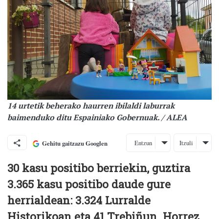
14 urtetik beherako haurren ibilaldi laburrak
baimenduko ditu Espainiako Gobernuak. / ALEA
Entzun
Itzuli
Gehitu gaitzazu Googlen
30 kasu positibo berriekin, guztira
3.365 kasu positibo daude gure
herrialdean: 3.324 Lurralde
Historikoan eta 41 Trebiñun. Horrez