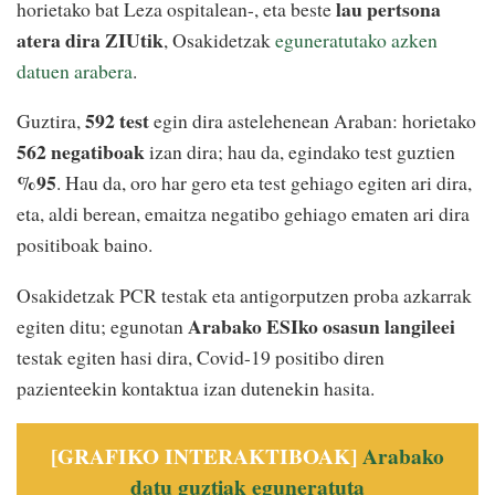
lau pertsona
horietako bat Leza ospitalean-, eta beste
atera dira ZIUtik
, Osakidetzak
eguneratutako azken
datuen arabera
.
592 test
Guztira,
egin dira astelehenean Araban: horietako
562 negatiboak
izan dira; hau da, egindako test guztien
%95
. Hau da, oro har gero eta test gehiago egiten ari dira,
eta, aldi berean, emaitza negatibo gehiago ematen ari dira
positiboak baino.
Osakidetzak PCR testak eta antigorputzen proba azkarrak
Arabako ESIko osasun langileei
egiten ditu; egunotan
testak egiten hasi dira, Covid-19 positibo diren
pazienteekin kontaktua izan dutenekin hasita.
[GRAFIKO INTERAKTIBOAK]
Arabako
datu guztiak eguneratuta