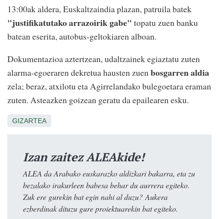
13:00ak aldera, Euskaltzaindia plazan, patruila batek
"justifikatutako arrazoirik gabe"
topatu zuen banku
batean eserita, autobus-geltokiaren alboan.
Dokumentazioa aztertzean, udaltzainek egiaztatu zuten
bosgarren aldia
alarma-egoeraren dekretua hausten zuen
zela; beraz, atxilotu eta Agirrelandako bulegoetara eraman
zuten. Asteazken goizean geratu da epailearen esku.
GIZARTEA
Izan zaitez ALEAkide!
ALEA da Arabako euskarazko aldizkari bakarra, eta zu
bezalako irakurleen babesa behar du aurrera egiteko.
Zuk ere gurekin bat egin nahi al duzu? Aukera
ezberdinak dituzu gure proiektuarekin bat egiteko.