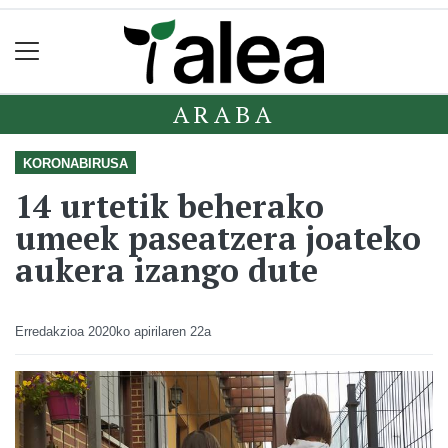
ARABA
KORONABIRUSA
14 urtetik beherako
umeek paseatzera joateko
aukera izango dute
Erredakzioa
2020ko apirilaren 22a