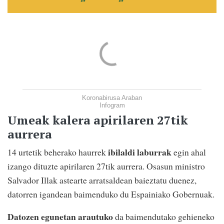
Koronabirusa Araban
Infogram
Umeak kalera apirilaren 27tik
aurrera
ibilaldi laburrak
14 urtetik beherako haurrek
egin ahal
izango dituzte apirilaren 27tik aurrera. Osasun ministro
Salvador Illak astearte arratsaldean baieztatu duenez,
datorren igandean baimenduko du Espainiako Gobernuak.
Datozen egunetan arautuko
da baimendutako gehieneko