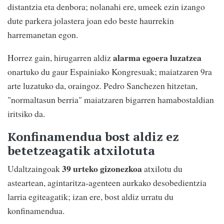
distantzia eta denbora; nolanahi ere, umeek ezin izango
dute parkera jolastera joan edo beste haurrekin
harremanetan egon.
alarma egoera luzatzea
Horrez gain, hirugarren aldiz
onartuko du gaur Espainiako Kongresuak; maiatzaren 9ra
arte luzatuko da, oraingoz. Pedro Sanchezen hitzetan,
"normaltasun berria" maiatzaren bigarren hamabostaldian
iritsiko da.
Konfinamendua bost aldiz ez
betetzeagatik atxilotuta
39 urteko gizonezkoa
Udaltzaingoak
atxilotu du
asteartean, agintaritza-agenteen aurkako desobedientzia
larria egiteagatik; izan ere, bost aldiz urratu du
konfinamendua.