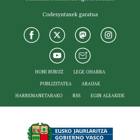
Codesyntaxek garatua
HONI BURUZ
LEGE OHARRA
PUBLIZITATEA
ARAUAK
HARREMANETARAKO
RSS
EGIN ALEAKIDE