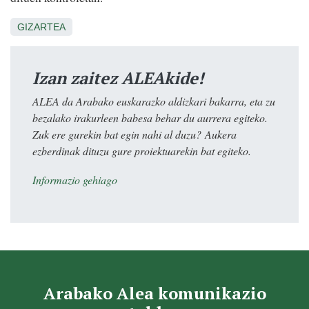
GIZARTEA
Izan zaitez ALEAkide!
ALEA da Arabako euskarazko aldizkari bakarra, eta zu
bezalako irakurleen babesa behar du aurrera egiteko.
Zuk ere gurekin bat egin nahi al duzu? Aukera
ezberdinak dituzu gure proiektuarekin bat egiteko.
Informazio gehiago
Arabako Alea komunikazio