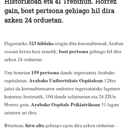
Historikoan eta 41 Trebiñun. Horrez
gain, bost pertsona gehiago hil dira
azken 24 orduetan.
323 hildako
Dagoeneko
eragin ditu koronabirusak Araban
bost pertsona
osasun krisia hasi zenetik;
gehiago hil dira
azken 24 orduetan.
159 pertsona
Une honetan
daude ingresatuta Arabako
Arabako Unibertsitate Ospitalean
ospitaletan.
128ra
jaitsi da koronabirusaren ondorioz ingresatutako lagunen
kopurua; horietatik, 104 daude solairuetan eta 24 ZIUn.
Arabako Ospitale Psikiatrikoan
Horrez gain,
31 lagun
artatzen ari dira.
hiru alta
Bitartean,
gehiago egon dira azken orduetan -