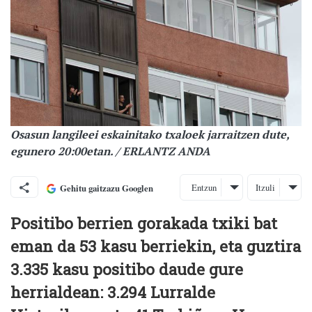
Osasun langileei eskainitako txaloek jarraitzen dute,
egunero 20:00etan. / ERLANTZ ANDA
Entzun
Itzuli
Gehitu gaitzazu Googlen
Positibo berrien gorakada txiki bat
eman da 53 kasu berriekin, eta guztira
3.335 kasu positibo daude gure
herrialdean: 3.294 Lurralde