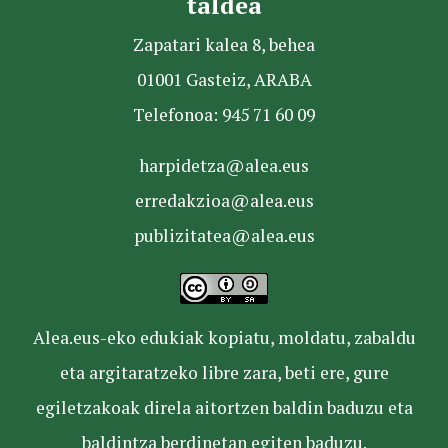
taldea
Zapatari kalea 8, behea
01001 Gasteiz, ARABA
Telefonoa: 945 71 60 09
harpidetza@alea.eus
erredakzioa@alea.eus
publizitatea@alea.eus
Alea.eus-eko edukiak kopiatu, moldatu, zabaldu
eta argitaratzeko libre zara, beti ere, gure
egiletzakoak direla aitortzen baldin baduzu eta
baldintza berdinetan egiten baduzu.