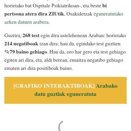
bi
horietako bat Ospitale Psikiatrikoan-, eta beste
pertsona atera dira ZIUtik
, Osakidetzak
eguneratutako
azken datuen arabera
.
268‬ test
Guztira,
egin dira astelehenean Araban: horietako
214 negatiboak
izan dira; hau da, egindako test guztien
%79 baino gehiago
. Hau da, oro har gero eta test gehiago
egiten ari dira, eta, aldi berean, emaitza negatibo gehiago
ematen ari dira positiboak baino.
[GRAFIKO INTERAKTIBOAK]
Arabako
datu guztiak eguneratuta