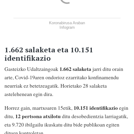
Koronabirusa Araban
Infogram
1.662 salaketa eta 10.151
identifikazio
1.662 salaketa
Gasteizko Udaltzaingoak
jarri ditu orain
arte, Covid-19aren ondorioz ezarritako konfinamendu
neurriak ez betetzeagatik. Horietako 28 salaketa
astelehenean egin dira.
10.151 identifikazio
Horrez gain, martxoaren 15etik,
egin
12 pertsona atxilotu
ditu,
ditu desobedientzia larriagatik,
eta 9.720 ibilgailu ikuskatu ditu bide publikoan egiten
dituen kontroletan.