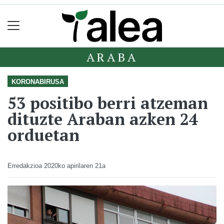
ARABA
KORONABIRUSA
53 positibo berri atzeman
dituzte Araban azken 24
orduetan
Erredakzioa
2020ko apirilaren 21a