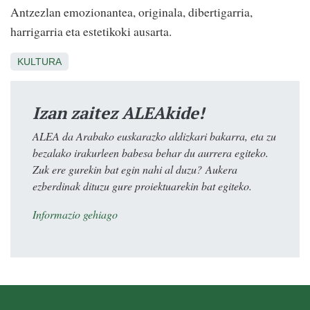
Antzezlan emozionantea, originala, dibertigarria,
harrigarria eta estetikoki ausarta.
KULTURA
Izan zaitez ALEAkide!
ALEA da Arabako euskarazko aldizkari bakarra, eta zu
bezalako irakurleen babesa behar du aurrera egiteko.
Zuk ere gurekin bat egin nahi al duzu? Aukera
ezberdinak dituzu gure proiektuarekin bat egiteko.
Informazio gehiago