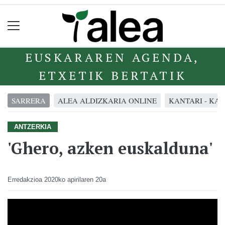
EUSKARAREN AGENDA,
ETXETIK BERTATIK
SARRERA
ALEA ALDIZKARIA ONLINE
KANTARI - KA
ANTZERKIA
'Ghero, azken euskalduna'
Erredakzioa
2020ko apirilaren 20a