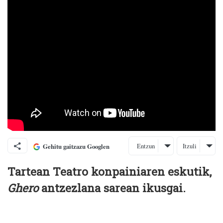
Entzun
Itzuli
Gehitu gaitzazu Googlen
Tartean Teatro konpainiaren eskutik,
Ghero
antzezlana sarean ikusgai.