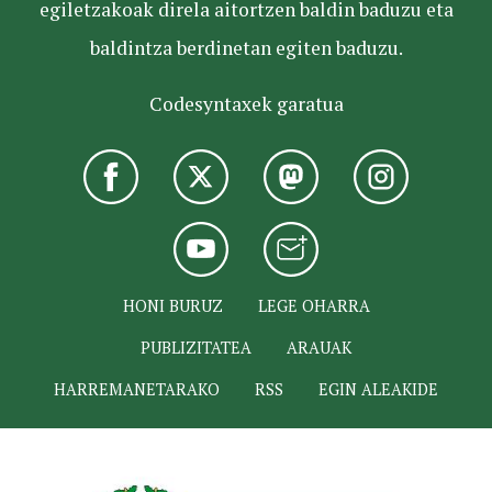
egiletzakoak direla aitortzen baldin baduzu eta
baldintza berdinetan egiten baduzu.
Codesyntaxek garatua
HONI BURUZ
LEGE OHARRA
PUBLIZITATEA
ARAUAK
HARREMANETARAKO
RSS
EGIN ALEAKIDE