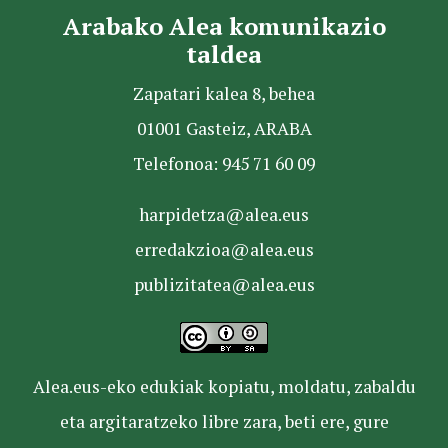
Arabako Alea komunikazio
taldea
Zapatari kalea 8, behea
01001 Gasteiz, ARABA
Telefonoa: 945 71 60 09
harpidetza@alea.eus
erredakzioa@alea.eus
publizitatea@alea.eus
Alea.eus-eko edukiak kopiatu, moldatu, zabaldu
eta argitaratzeko libre zara, beti ere, gure