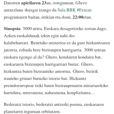
apirilaren 23
Datorren
an, ostegunean,
Ghero
antzezlana ikusgai izango da
Sala BBK
#Etxean
22:00
programaren baitan, irekian eta doan,
etan.
Sinopsia
: 3000 urtea. Euskara desagertzeko zorian dago.
Azken euskaldunak izkin egin nahi dio
halabeharrari. Benetako misterioa ez da gure hizkuntzaren
jatorria, ezbada bere biziraupen harrigarria. 3000 urtean
euskara egongo al da? Ghero, kondairen kondaira bat,
euskararen biziraupen harrigarriari buruz. Ghero,
hizkuntza baten bizirauteko amorrua. Ghero, bizirik
irauteko grinari buruzko istorio bat. Hizkuntz
preindoeuropear txiki baten biziraupenaren mirariarekiko
harridura, miresmena, nahasmena, konplizitatea…
Bederatzi istorio, bederatzi antzerki poema, euskararen
planetaren inguruan orbitatzen.