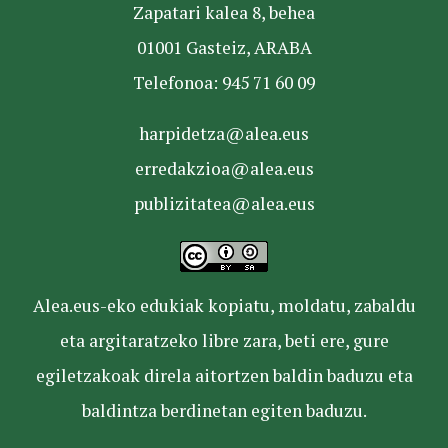
Zapatari kalea 8, behea
01001 Gasteiz, ARABA
Telefonoa: 945 71 60 09
harpidetza@alea.eus
erredakzioa@alea.eus
publizitatea@alea.eus
Alea.eus-eko edukiak kopiatu, moldatu, zabaldu
eta argitaratzeko libre zara, beti ere, gure
egiletzakoak direla aitortzen baldin baduzu eta
baldintza berdinetan egiten baduzu.