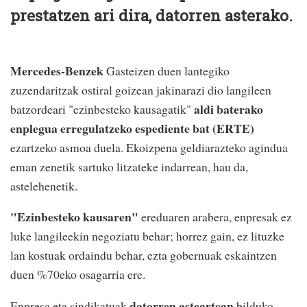
prestatzen ari dira, datorren asterako.
Mercedes-Benzek
Gasteizen duen lantegiko
zuzendaritzak ostiral goizean jakinarazi dio langileen
aldi baterako
batzordeari "ezinbesteko kausagatik"
enplegua erregulatzeko espediente bat (ERTE)
ezartzeko asmoa duela. Ekoizpena geldiarazteko agindua
eman zenetik sartuko litzateke indarrean, hau da,
astelehenetik.
"Ezinbesteko kausaren"
ereduaren arabera, enpresak ez
luke langileekin negoziatu behar; horrez gain, ez lituzke
lan kostuak ordaindu behar, ezta gobernuak eskaintzen
duen %70eko osagarria ere.
datorren asteartean
Enpresa eta sindikatuak
bilduko