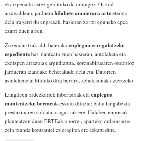
ekoizpena bi astez geldituko da oraingoz. Ostiral
hilabete amaierara arte
arratsaldean, jarduera
etengo
dela iragarri du enpresak, hasieran zortzi eguneko epea
ezarri zuen arren.
enplegua erregulatzeko
Zuzendaritzak aldi baterako
espediente
bat planteatu zuen hasieran, antolaketa eta
ekoizpen arrazoiak argudiatuta, koronabirusaren ondorioz
jardueran izandako beherakada dela eta. Datorren
astelehenean bilduko dira berriro, xehetasunak aztertzeko.
enplegua
Langileen ordezkariek inbertsioak eta
mantentzeko bermeak
eskatu dituzte; baita langabezia
prestazioaren soldata osagarriak ere. Halaber, enpresak
planteatzen duen ERTEak oporrei, aparteko ordainsariei
zein txanda kontratuei ez eragitea ere eskatu dute.