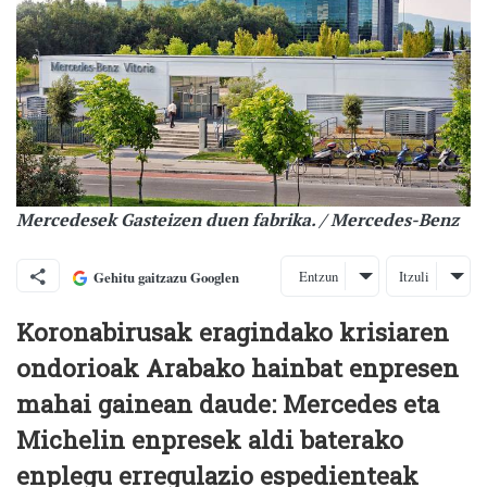
Mercedesek Gasteizen duen fabrika. / Mercedes-Benz
Entzun
Itzuli
Gehitu gaitzazu Googlen
Koronabirusak eragindako krisiaren
ondorioak Arabako hainbat enpresen
mahai gainean daude: Mercedes eta
Michelin enpresek aldi baterako
enplegu erregulazio espedienteak