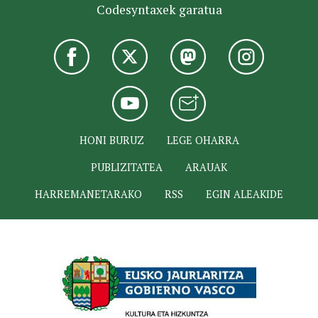
Codesyntaxek garatua
HONI BURUZ
LEGE OHARRA
PUBLIZITATEA
ARAUAK
HARREMANETARAKO
RSS
EGIN ALEAKIDE