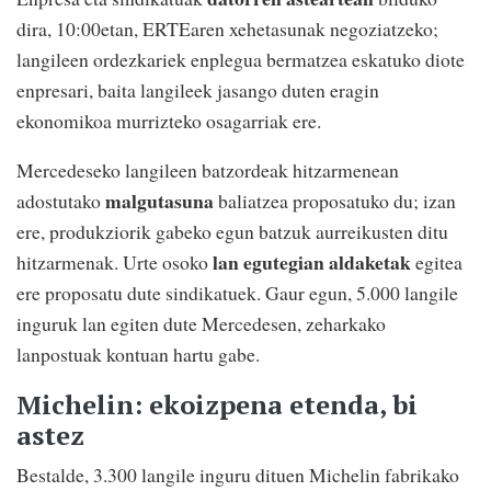
dira, 10:00etan, ERTEaren xehetasunak negoziatzeko;
langileen ordezkariek enplegua bermatzea eskatuko diote
enpresari, baita langileek jasango duten eragin
ekonomikoa murrizteko osagarriak ere.
Mercedeseko langileen batzordeak hitzarmenean
malgutasuna
adostutako
baliatzea proposatuko du; izan
ere, produkziorik gabeko egun batzuk aurreikusten ditu
lan egutegian aldaketak
hitzarmenak. Urte osoko
egitea
ere proposatu dute sindikatuek. Gaur egun, 5.000 langile
inguruk lan egiten dute Mercedesen, zeharkako
lanpostuak kontuan hartu gabe.
Michelin: ekoizpena etenda, bi
astez
Bestalde, 3.300 langile inguru dituen Michelin fabrikako