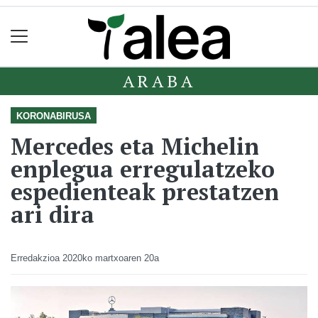
ARABA
KORONABIRUSA
Mercedes eta Michelin
enplegua erregulatzeko
espedienteak prestatzen
ari dira
Erredakzioa
2020ko martxoaren 20a