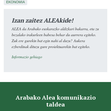
EKONOMIA
Izan zaitez ALEAkide!
ALEA da Arabako euskarazko aldizkari bakarra, eta zu
bezalako irakurleen babesa behar du aurrera egiteko.
Zuk ere gurekin bat egin nahi al duzu? Aukera
ezberdinak dituzu gure proiektuarekin bat egiteko.
Informazio gehiago
Arabako Alea komunikazio
taldea