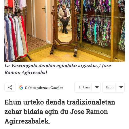
La Vascongada dendan egindako argazkia. / Jose
Ramon Agirrezabal
Entzun
Itzuli
Gehitu gaitzazu Googlen
Ehun urteko denda tradizionaletan
zehar bidaia egin du Jose Ramon
Agirrezabalek.