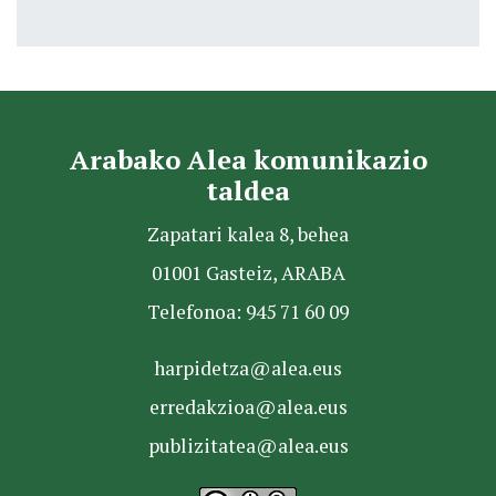
Arabako Alea komunikazio
taldea
Zapatari kalea 8, behea
01001 Gasteiz, ARABA
Telefonoa: 945 71 60 09
harpidetza@alea.eus
erredakzioa@alea.eus
publizitatea@alea.eus