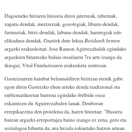
Dagoeneko hiriaren historia diren jatetxeak, tabernak,
zapata-dendak, mertzeriak, gozotegiak, liburu-dendak,
farmaziak, bitxi-dendak, labana-dendak, harategiak edo
elikadura-dendak. Guztiek dute lekua
Betidanik hemen
argazki erakusketan. Jose Ramon Agirrezabalek egindako
argazkien bitartezko bidaia otsailaren 7ra arte izango da
ikusgai, Vital Fundazioaren erakusketa zentroan.
Gasteiztarren hainbat belaunaldiren bizitzan etenik gabe
egon diren Gasteizko ehun urteko denda tradizional eta
enblematikoetan barrena egindako ibilbide osoa
eskaintzen du Aguirrezabalen lanak. Denboran
errepikaezina den proiektua da, haren hitzetan: "Hasiera
batean argazki-erreportajea baino izango ez zena, gero eta
sozialagoa bihurtu da, ura bezala eskuetako hatzen artean