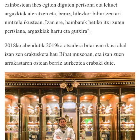
ezinbestean ihes egiten diguten pertsona eta lekuei
argazkiak ateratzen eta, beraz, hilezkor bihurtzen ari
nintzela ikustean. Izan ere, hainbatek betiko itxi zuten
pertsiana, argazkiak hartu eta gutxira".
2018ko abendutik 2019ko otsailera bitartean ikusi ahal
izan zen erakusketa hau Bibat museoan, eta izan zuen
arrakastaren ostean berriz aurkeztea erabaki dute.