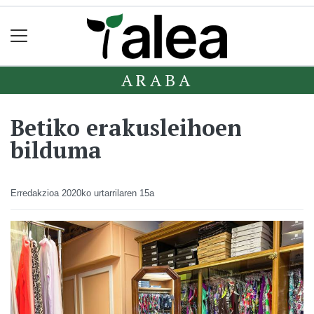
ARABA
Betiko erakusleihoen
bilduma
Erredakzioa
2020ko urtarrilaren 15a