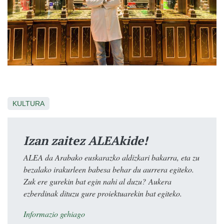
KULTURA
Izan zaitez ALEAkide!
ALEA da Arabako euskarazko aldizkari bakarra, eta zu
bezalako irakurleen babesa behar du aurrera egiteko.
Zuk ere gurekin bat egin nahi al duzu? Aukera
ezberdinak dituzu gure proiektuarekin bat egiteko.
Informazio gehiago