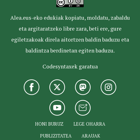
Alea.eus-eko edukiak kopiatu, moldatu, zabaldu
eta argitaratzeko libre zara, beti ere, gure
egiletzakoak direla aitortzen baldin baduzu eta
baldintza berdinetan egiten baduzu.
Codesyntaxek garatua
HONI BURUZ
LEGE OHARRA
PUBLIZITATEA
ARAUAK