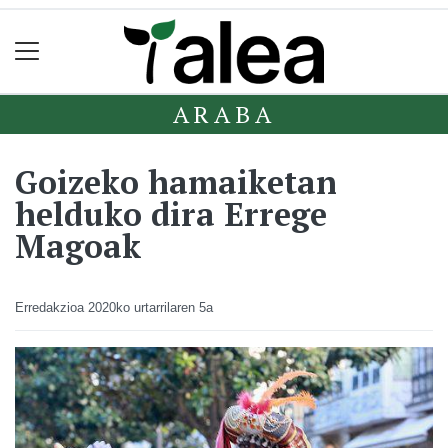
ARABA
Goizeko hamaiketan
helduko dira Errege
Magoak
Erredakzioa
2020ko urtarrilaren 5a