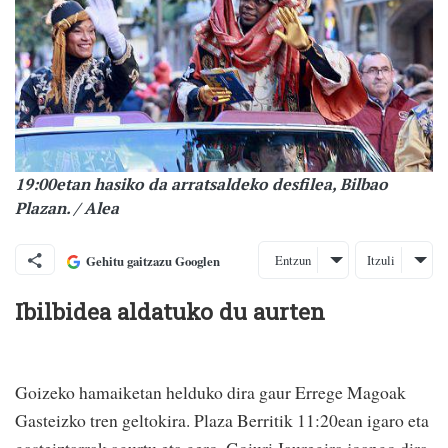
19:00etan hasiko da arratsaldeko desfilea, Bilbao
Plazan. / Alea
Entzun
Itzuli
Gehitu gaitzazu Googlen
Ibilbidea aldatuko du aurten
Goizeko hamaiketan helduko dira gaur Errege Magoak
Gasteizko tren geltokira. Plaza Berritik 11:20ean igaro eta
gasteiztarrak agurtu eta gero, Goiuri Jauregira joango dira