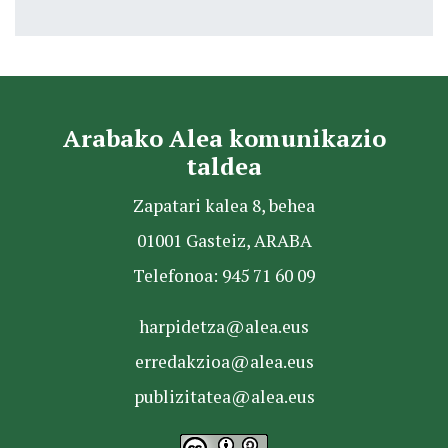
Arabako Alea komunikazio
taldea
Zapatari kalea 8, behea
01001 Gasteiz, ARABA
Telefonoa: 945 71 60 09
harpidetza@alea.eus
erredakzioa@alea.eus
publizitatea@alea.eus