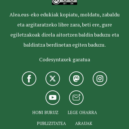
Alea.eus-eko edukiak kopiatu, moldatu, zabaldu
eta argitaratzeko libre zara, beti ere, gure
egiletzakoak direla aitortzen baldin baduzu eta
baldintza berdinetan egiten baduzu.
Codesyntaxek garatua
HONI BURUZ
LEGE OHARRA
PUBLIZITATEA
ARAUAK