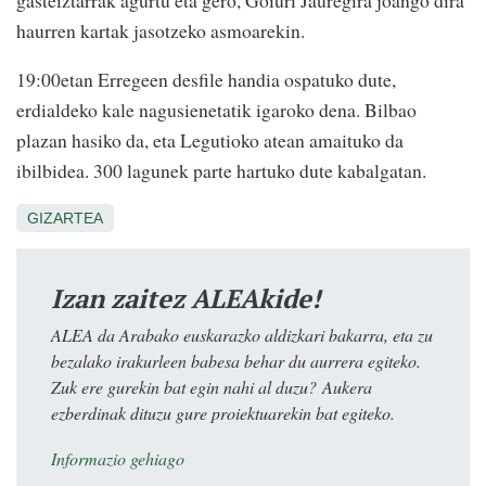
haurren kartak jasotzeko asmoarekin.
19:00etan Erregeen desfile handia ospatuko dute,
erdialdeko kale nagusienetatik igaroko dena. Bilbao
plazan hasiko da, eta Legutioko atean amaituko da
ibilbidea. 300 lagunek parte hartuko dute kabalgatan.
GIZARTEA
Izan zaitez ALEAkide!
ALEA da Arabako euskarazko aldizkari bakarra, eta zu
bezalako irakurleen babesa behar du aurrera egiteko.
Zuk ere gurekin bat egin nahi al duzu? Aukera
ezberdinak dituzu gure proiektuarekin bat egiteko.
Informazio gehiago