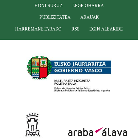
HONI BURUZ
LEGE OHARRA
PUBLIZITATEA
ARAUAK
HARREMANETARAKO
RSS
EGIN ALEAKIDE