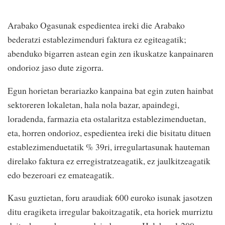
Arabako Ogasunak espedientea ireki die Arabako
bederatzi establezimenduri faktura ez egiteagatik;
abenduko bigarren astean egin zen ikuskatze kanpainaren
ondorioz jaso dute zigorra.
Egun horietan berariazko kanpaina bat egin zuten hainbat
sektoreren lokaletan, hala nola bazar, apaindegi,
loradenda, farmazia eta ostalaritza establezimenduetan,
eta, horren ondorioz, espedientea ireki die bisitatu dituen
establezimenduetatik % 39ri, irregulartasunak hauteman
direlako faktura ez erregistratzeagatik, ez jaulkitzeagatik
edo bezeroari ez emateagatik.
Kasu guztietan, foru araudiak 600 euroko isunak jasotzen
ditu eragiketa irregular bakoitzagatik, eta horiek murriztu