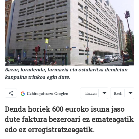
Bazar, loradenda, farmazia eta ostalaritza dendetan
kanpaina trinkoa egin dute.
Entzun
Itzuli
Gehitu gaitzazu Googlen
Denda horiek 600 euroko isuna jaso
dute faktura bezeroari ez emateagatik
edo ez erregistratzeagatik.