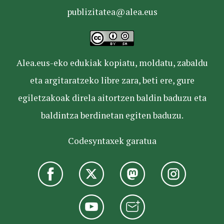
publizitatea@alea.eus
Alea.eus-eko edukiak kopiatu, moldatu, zabaldu
eta argitaratzeko libre zara, beti ere, gure
egiletzakoak direla aitortzen baldin baduzu eta
baldintza berdinetan egiten baduzu.
Codesyntaxek garatua