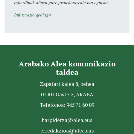
ezberdinak dituzu gure proiektuarekin bat egiteko.
Informazio gehiago
Arabako Alea komunikazio
taldea
Zapatari kalea 8, behea
01001 Gasteiz, ARABA
Telefonoa: 945 71 60 09
harpidetza@alea.eus
erredakzioa@alea.eus