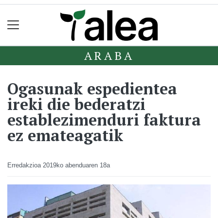
ARABA
Ogasunak espedientea
ireki die bederatzi
establezimenduri faktura
ez emateagatik
Erredakzioa
2019ko abenduaren 18a