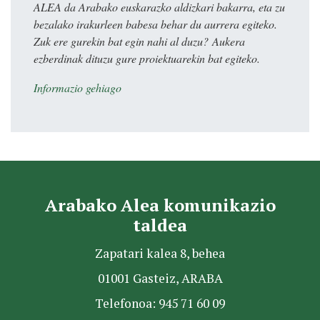
ALEA da Arabako euskarazko aldizkari bakarra, eta zu
bezalako irakurleen babesa behar du aurrera egiteko.
Zuk ere gurekin bat egin nahi al duzu? Aukera
ezberdinak dituzu gure proiektuarekin bat egiteko.
Informazio gehiago
Arabako Alea komunikazio
taldea
Zapatari kalea 8, behea
01001 Gasteiz, ARABA
Telefonoa: 945 71 60 09