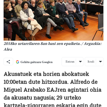
2018ko urtarrilaren 8an hasi zen epaiketa. / Argazkia:
Alea
Entzun
Itzuli
Gehitu gaitzazu Googlen
Akusatuek eta horien abokatuek
10:00etan dute hitzordua. Alfredo de
Miguel Arabako EAJren agintari ohia
da akusatu nagusia; 29 urteko
kartzela-zigorraren eskaria egin dute