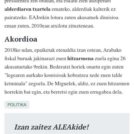
presidentea zen orduan, eta eskatu zien auzipetuei
alderdiaren txartela
emateko, alderdiak kalterik ez
pairatzeko. EAJrekin lotura zuten akusatuek dimisioa
eman zuten, 2010ean atxilotu zituztenean.
Akordioa
2018ko udan, epaiketak etenaldia izan ostean, Arabako
hitzarmena
fiskal buruak jakinarazi zuen
zuela egina 26
akusatuetako 9rekin. Bederatzi horiek onartu egin zuten
"legearen aurkako komisioak kobratzea xede zuen talde
kriminala" zegoela. De Miguelek, aldiz, ez zuen hitzarmen
horrekin bat egin, eta berretsi egin zuen errugabea dela.
POLITIKA
Izan zaitez ALEAkide!