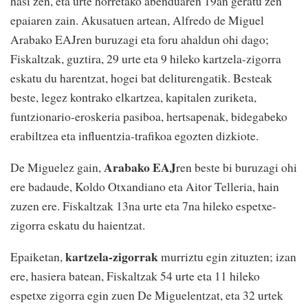
hasi zen, eta urte horretako abenduaren 19an geratu zen
epaiaren zain. Akusatuen artean, Alfredo de Miguel
Arabako EAJren buruzagi eta foru ahaldun ohi dago;
Fiskaltzak, guztira, 29 urte eta 9 hileko kartzela-zigorra
eskatu du harentzat, hogei bat deliturengatik. Besteak
beste, legez kontrako elkartzea, kapitalen zuriketa,
funtzionario-eroskeria pasiboa, hertsapenak, bidegabeko
erabiltzea eta influentzia-trafikoa egozten dizkiote.
Arabako EAJ
De Miguelez gain,
ren beste bi buruzagi ohi
ere badaude, Koldo Otxandiano eta Aitor Telleria, hain
zuzen ere. Fiskaltzak 13na urte eta 7na hileko espetxe-
zigorra eskatu du haientzat.
kartzela-zigorrak
Epaiketan,
murriztu egin zituzten; izan
ere, hasiera batean, Fiskaltzak 54 urte eta 11 hileko
espetxe zigorra egin zuen De Miguelentzat, eta 32 urtek