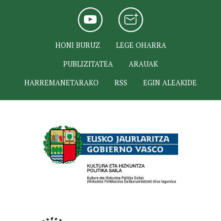
HONI BURUZ
LEGE OHARRA
PUBLIZITATEA
ARAUAK
HARREMANETARAKO
RSS
EGIN ALEAKIDE