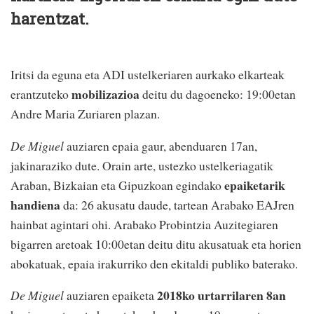
harentzat.
Iritsi da eguna eta ADI ustelkeriaren aurkako elkarteak
mobilizazioa
erantzuteko
deitu du dagoeneko: 19:00etan
Andre Maria Zuriaren plazan.
De Miguel
auziaren epaia gaur, abenduaren 17an,
jakinaraziko dute. Orain arte, ustezko ustelkeriagatik
epaiketarik
Araban, Bizkaian eta Gipuzkoan egindako
handiena
da: 26 akusatu daude, tartean Arabako EAJren
hainbat agintari ohi. Arabako Probintzia Auzitegiaren
bigarren aretoak 10:00etan deitu ditu akusatuak eta horien
abokatuak, epaia irakurriko den ekitaldi publiko baterako.
2018ko urtarrilaren 8an
De Miguel
auziaren epaiketa