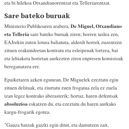
eta bi hilekoa Otxandianorentzat eta Telleriarentzat.
Sare bateko buruak
De Miguel, Otxandiano
Ministerio Publikoaren arabera,
eta Telleria
sare bateko buruak ziren; horren xedea zen,
EAJrekin zuten lotura baliatuta, alderdi horrek zuzentzen
zituen erakundeetan kontratu eta esleipenak lortzea, bai
eta lehiaketa horietan aurkezten ziren enpresen komisioak
bereganatzea ere.
Epaiketaren azken egunean, De Miguelek ezeztatu egin
zituen delituak, eta ziurtatu zuen frogatua zela ez zuela
izan legez kontrako aberasterik; hortaz, haren defentsak
absoluzioa
eskatzen du, eta ezeztatu du haren aurkako
kargu-frogarik egotea.
"Gauza batzuk gaizki egin ditut, eta damutzen zait,