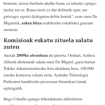
benetan; atzera bueltatu ahalko banu, ez nituzke egingo,
inolaz ere ez. Baina inoiz ez dut deliturik egin; are
gutxiago, egotzi dizkiguten delitu horiek", esan zuen De
azken hitza
Miguelek,
erabiltzeko eskubidea gauzatu
zuenean.
Komisioak eskatu zituela salatu
zuten
2009ko abenduan
Auziak
du jatorria. Orduan, Ainhoa
Alberdi abokatuak salatu zuen De Miguel, garai hartan
Tokiko Administraritzako foru ahalduna bera, 100.000
euroko komisioa eskatu ziola, Arabako Teknologia
Parkearen handitzeko prozesuan bitartekari-lanak
egiteagatik.
Iñigo Urkullu egungo lehendakaria alderdiaren