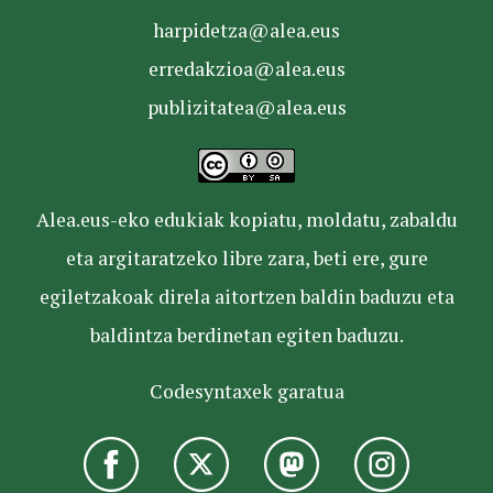
harpidetza@alea.eus
erredakzioa@alea.eus
publizitatea@alea.eus
Alea.eus-eko edukiak kopiatu, moldatu, zabaldu
eta argitaratzeko libre zara, beti ere, gure
egiletzakoak direla aitortzen baldin baduzu eta
baldintza berdinetan egiten baduzu.
Codesyntaxek garatua