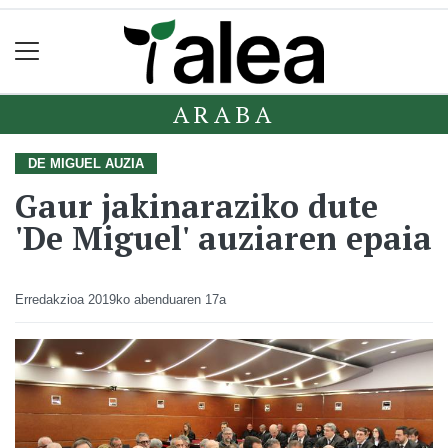
ARABA
DE MIGUEL AUZIA
Gaur jakinaraziko dute
'De Miguel' auziaren epaia
Erredakzioa
2019ko abenduaren 17a