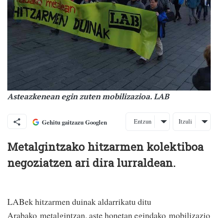
Asteazkenean egin zuten mobilizazioa. LAB
Entzun
Itzuli
Gehitu gaitzazu Googlen
Metalgintzako hitzarmen kolektiboa
negoziatzen ari dira lurraldean.
LABek hitzarmen duinak aldarrikatu ditu
Arabako
metalgintzan, aste honetan egindako
mobilizazio