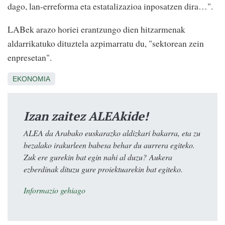
dago, lan
-
e
rreforma eta estatalizazioa inposatzen dira…".
LABek arazo horiei erantzungo dien hitzarmenak
aldarrikatuko dituztela azpimarratu du, "sektorean zein
enpresetan".
EKONOMIA
Izan zaitez ALEAkide!
ALEA da Arabako euskarazko aldizkari bakarra, eta zu
bezalako irakurleen babesa behar du aurrera egiteko.
Zuk ere gurekin bat egin nahi al duzu? Aukera
ezberdinak dituzu gure proiektuarekin bat egiteko.
Informazio gehiago