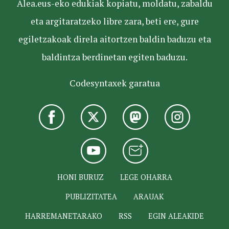
Alea.eus-eko edukiak kopiatu, moldatu, zabaldu
eta argitaratzeko libre zara, beti ere, gure
egiletzakoak direla aitortzen baldin baduzu eta
baldintza berdinetan egiten baduzu.
Codesyntaxek garatua
HONI BURUZ
LEGE OHARRA
PUBLIZITATEA
ARAUAK
HARREMANETARAKO
RSS
EGIN ALEAKIDE