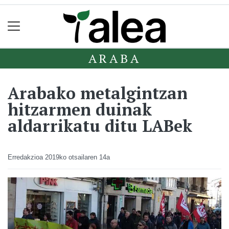
ARABA
Arabako metalgintzan
hitzarmen duinak
aldarrikatu ditu LABek
Erredakzioa
2019ko otsailaren 14a