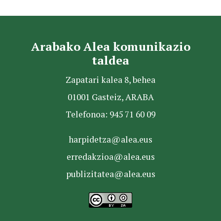
Arabako Alea komunikazio
taldea
Zapatari kalea 8, behea
01001 Gasteiz, ARABA
Telefonoa: 945 71 60 09
harpidetza@alea.eus
erredakzioa@alea.eus
publizitatea@alea.eus