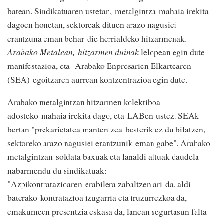
batean. Sindikatuaren ustetan,
metalgintza
mahaia irekita
dagoen honetan, sektoreak dituen arazo nag
usiei
erantzuna eman behar
die h
errialdeko hitzarmenak.
Arabako Metalean, hitzarmen duinak
lelopean egin dute
manifestazioa, eta Arabako Enpresarien Elkartearen
(SEA) egoitzaren aurrean kontzentrazioa egin dute.
Arabako metalgintzan hitzarmen kolektiboa
adosteko
mahaia irekita dago, eta
LABen
ustez, SEAk
bertan "prekarietatea mantentzea
best
erik ez du bilatzen,
sektoreko arazo nagusiei erantzun
ik
eman gabe". Arabako
metal
gintza
n
soldata baxuak eta lanaldi altuak daudela
nabarmendu du sindikatuak:
"Azpikontratazioaren
erabilera zabaltzen ari
da
, aldi
baterako
kontratazioa izugarria eta iruzurrezkoa da
,
emakumeen presentzia eskasa da
, la
ne
an segurtasun falta