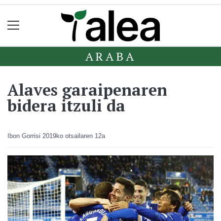
ARABA
Alaves garaipenaren
bidera itzuli da
Ibon Gorrisi
2019ko otsailaren 12a