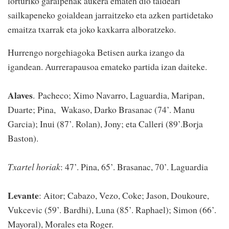
lorturiko garaipenak aukera ematen dio taldeari
sailkapeneko goialdean jarraitzeko eta azken partidetako
emaitza txarrak eta joko kaxkarra alboratzeko.
Hurrengo norgehiagoka Betisen aurka izango da
igandean. Aurrerapausoa emateko partida izan daiteke.
Alaves
. Pacheco; Ximo Navarro, Laguardia, Maripan,
Duarte; Pina, Wakaso, Darko Brasanac (74’. Manu
Garcia); Inui (87’. Rolan), Jony; eta Calleri (89’.Borja
Baston).
Txartel horiak
: 47’. Pina, 65’. Brasanac, 70’. Laguardia
Levante
: Aitor; Cabazo, Vezo, Coke; Jason, Doukoure,
Vukcevic (59’. Bardhi), Luna (85’. Raphael); Simon (66’.
Mayoral), Morales eta Roger.