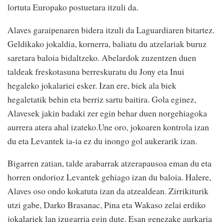
lortuta Europako postuetara itzuli da.
Alaves garaipenaren bidera itzuli da Laguardiaren bitartez.
Geldikako jokaldia, kornerra, baliatu du atzelariak buruz
saretara baloia bidaltzeko. Abelardok zuzentzen duen
taldeak freskotasuna berreskuratu du Jony eta Inui
hegaleko jokalariei esker. Izan ere, biek ala biek
hegaletatik behin eta berriz sartu baitira. Gola eginez,
Alavesek jakin badaki zer egin behar duen norgehiagoka
aurrera atera ahal izateko.Une oro, jokoaren kontrola izan
du eta Levantek ia-ia ez du inongo gol aukerarik izan.
Bigarren zatian, talde arabarrak atzerapausoa eman du eta
horren ondorioz Levantek gehiago izan du baloia. Halere,
Alaves oso ondo kokatuta izan da atzealdean. Zirrikiturik
utzi gabe, Darko Brasanac, Pina eta Wakaso zelai erdiko
jokalariek lan izugarria egin dute. Esan genezake aurkaria