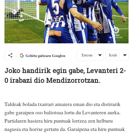
Entzun
Itzuli
Gehitu gaitzazu Googlen
Joko handirik egin gabe, Levanteri 2-
0 irabazi dio Mendizorrotzan.
Taldeak bolada txarrari amaiera eman dio eta distirarik
gabe garaipen oso baliotsua lortu du Levanteren aurka.
Partidaren hasiera hiru puntuak lortzea zen helburu
nagusia eta horixe gertatu da. Garaipena eta hiru puntuak