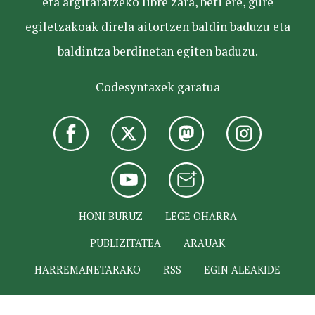
eta argitaratzeko libre zara, beti ere, gure
egiletzakoak direla aitortzen baldin baduzu eta
baldintza berdinetan egiten baduzu.
Codesyntaxek garatua
HONI BURUZ
LEGE OHARRA
PUBLIZITATEA
ARAUAK
HARREMANETARAKO
RSS
EGIN ALEAKIDE