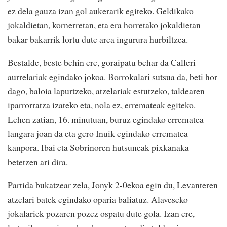
ez dela gauza izan gol aukerarik egiteko. Geldikako
jokaldietan, kornerretan, eta era horretako jokaldietan
bakar bakarrik lortu dute area ingurura hurbiltzea.
Bestalde, beste behin ere, goraipatu behar da Calleri
aurrelariak egindako jokoa. Borrokalari sutsua da, beti hor
dago, baloia lapurtzeko, atzelariak estutzeko, taldearen
iparrorratza izateko eta, nola ez, erremateak egiteko.
Lehen zatian, 16. minutuan, buruz egindako errematea
langara joan da eta gero Inuik egindako errematea
kanpora. Ibai eta Sobrinoren hutsuneak pixkanaka
betetzen ari dira.
Partida bukatzear zela, Jonyk 2-0ekoa egin du, Levanteren
atzelari batek egindako oparia baliatuz. Alaveseko
jokalariek pozaren pozez ospatu dute gola. Izan ere,