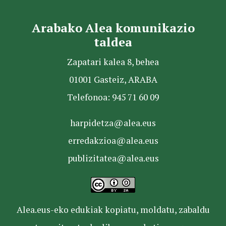
Arabako Alea komunikazio
taldea
Zapatari kalea 8, behea
01001 Gasteiz, ARABA
Telefonoa: 945 71 60 09
harpidetza@alea.eus
erredakzioa@alea.eus
publizitatea@alea.eus
Alea.eus-eko edukiak kopiatu, moldatu, zabaldu