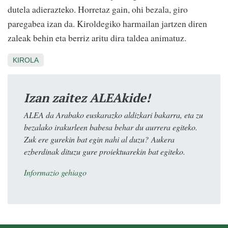
dutela adierazteko. Horretaz gain, ohi bezala, giro
paregabea izan da. Kiroldegiko harmailan jartzen diren
zaleak behin eta berriz aritu dira taldea animatuz.
KIROLA
Izan zaitez ALEAkide!
ALEA da Arabako euskarazko aldizkari bakarra, eta zu
bezalako irakurleen babesa behar du aurrera egiteko.
Zuk ere gurekin bat egin nahi al duzu? Aukera
ezberdinak dituzu gure proiektuarekin bat egiteko.
Informazio gehiago