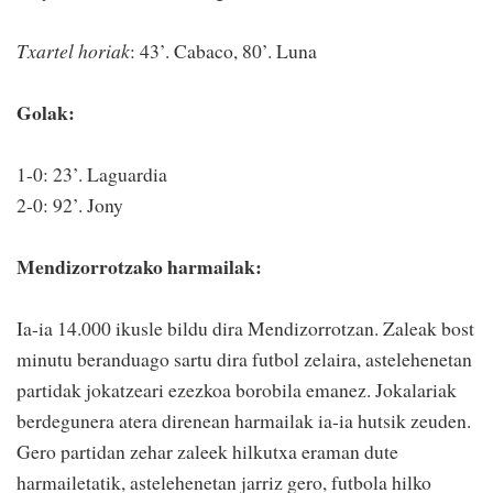
Txartel horiak
: 43’. Cabaco, 80’. Luna
Golak:
1-0: 23’. Laguardia
2-0: 92’. Jony
Mendizorrotzako harmailak:
Ia-ia 14.000 ikusle bildu dira Mendizorrotzan. Zaleak bost
minutu beranduago sartu dira futbol zelaira, astelehenetan
partidak jokatzeari ezezkoa borobila emanez. Jokalariak
berdegunera atera direnean harmailak ia-ia hutsik zeuden.
Gero partidan zehar zaleek hilkutxa eraman dute
harmailetatik, astelehenetan jarriz gero, futbola hilko