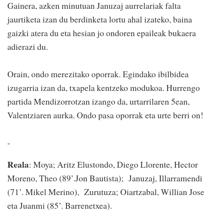
Gainera, azken minutuan Januzaj aurrelariak falta
jaurtiketa izan du berdinketa lortu ahal izateko, baina
gaizki atera du eta hesian jo ondoren epaileak bukaera
adierazi du.
Orain, ondo merezitako oporrak. Egindako ibilbidea
izugarria izan da, txapela kentzeko modukoa. Hurrengo
partida Mendizorrotzan izango da, urtarrilaren 5ean,
Valentziaren aurka. Ondo pasa oporrak eta urte berri on!
-
Reala
: Moya; Aritz Elustondo, Diego Llorente, Hector
Moreno, Theo (89’.Jon Bautista); Januzaj, Illarramendi
(71’. Mikel Merino), Zurutuza; Oiartzabal, Willian Jose
eta Juanmi (85’. Barrenetxea).