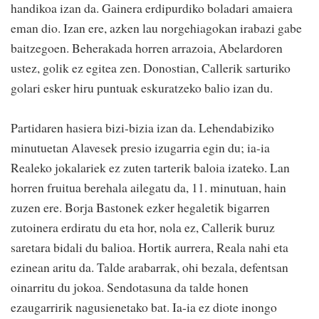
handikoa izan da. Gainera erdipurdiko boladari amaiera
eman dio. Izan ere, azken lau norgehiagokan irabazi gabe
baitzegoen. Beherakada horren arrazoia, Abelardoren
ustez, golik ez egitea zen. Donostian, Callerik sarturiko
golari esker hiru puntuak eskuratzeko balio izan du.
Partidaren hasiera bizi-bizia izan da. Lehendabiziko
minutuetan Alavesek presio izugarria egin du; ia-ia
Realeko jokalariek ez zuten tarterik baloia izateko. Lan
horren fruitua berehala ailegatu da, 11. minutuan, hain
zuzen ere. Borja Bastonek ezker hegaletik bigarren
zutoinera erdiratu du eta hor, nola ez, Callerik buruz
saretara bidali du balioa. Hortik aurrera, Reala nahi eta
ezinean aritu da. Talde arabarrak, ohi bezala, defentsan
oinarritu du jokoa. Sendotasuna da talde honen
ezaugarririk nagusienetako bat. Ia-ia ez diote inongo