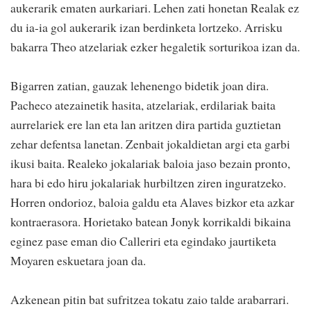
aukerarik ematen aurkariari. Lehen zati honetan Realak ez
du ia-ia gol aukerarik izan berdinketa lortzeko. Arrisku
bakarra Theo atzelariak ezker hegaletik sorturikoa izan da.
Bigarren zatian, gauzak lehenengo bidetik joan dira.
Pacheco atezainetik hasita, atzelariak, erdilariak baita
aurrelariek ere lan eta lan aritzen dira partida guztietan
zehar defentsa lanetan. Zenbait jokaldietan argi eta garbi
ikusi baita. Realeko jokalariak baloia jaso bezain pronto,
hara bi edo hiru jokalariak hurbiltzen ziren inguratzeko.
Horren ondorioz, baloia galdu eta Alaves bizkor eta azkar
kontraerasora. Horietako batean Jonyk korrikaldi bikaina
eginez pase eman dio Calleriri eta egindako jaurtiketa
Moyaren eskuetara joan da.
Azkenean pitin bat sufritzea tokatu zaio talde arabarrari.