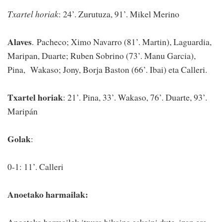
Txartel horiak
: 24’. Zurutuza, 91’. Mikel Merino
Alaves
. Pacheco; Ximo Navarro (81’. Martin), Laguardia,
Maripan, Duarte; Ruben Sobrino (73’. Manu Garcia),
Pina, Wakaso; Jony, Borja Baston (66’. Ibai) eta Calleri.
Txartel horiak
: 21’. Pina, 33’. Wakaso, 76’. Duarte, 93’.
Maripán
Golak
:
0-1: 11’. Calleri
Anoetako harmailak: