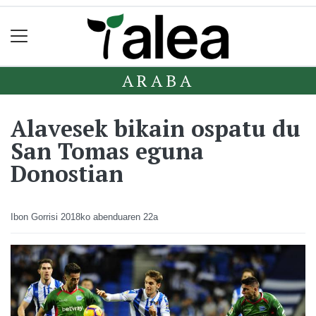
ARABA
Alavesek bikain ospatu du
San Tomas eguna
Donostian
Ibon Gorrisi
2018ko abenduaren 22a