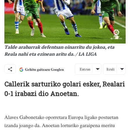
Talde arabarrak defentsan oinarritu du jokoa, eta
Reala nahi eta ezinean aritu da. / LA LIGA
Entzun
Itzuli
Gehitu gaitzazu Googlen
Callerik sarturiko golari esker, Realari
0-1 irabazi dio Anoetan.
Alaves Gabonetako oporretara Europa ligako postuetan
izanda joango da. Anoetan lorturiko garaipena meritu