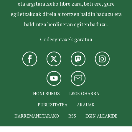
eta argitaratzeko libre zara, beti ere, gure
egiletzakoak direla aitortzen baldin baduzu eta
baldintza berdinetan egiten baduzu.
Codesyntaxek garatua
HONI BURUZ
LEGE OHARRA
PUBLIZITATEA
ARAUAK
HARREMANETARAKO
RSS
EGIN ALEAKIDE