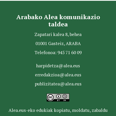
Arabako Alea komunikazio
taldea
Zapatari kalea 8, behea
01001 Gasteiz, ARABA
Telefonoa: 945 71 60 09
harpidetza@alea.eus
erredakzioa@alea.eus
publizitatea@alea.eus
Alea.eus-eko edukiak kopiatu, moldatu, zabaldu