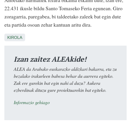
Anoetako harmailek itxura bikaina eskaini dute, izan ere,
22.431 ikusle bildu Santo Tomaseko Feria egunean. Giro
zoragarria, paregabea, bi taldeetako zaleek bat egin dute
eta partida osoan zehar kantuan aritu dira.
KIROLA
Izan zaitez ALEAkide!
ALEA da Arabako euskarazko aldizkari bakarra, eta zu
bezalako irakurleen babesa behar du aurrera egiteko.
Zuk ere gurekin bat egin nahi al duzu? Aukera
ezberdinak dituzu gure proiektuarekin bat egiteko.
Informazio gehiago