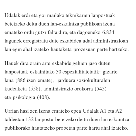
Udalak erdi eta goi mailako teknikarien lanpostuak
betetzeko deitu duen lan-eskaintza publikoan izena
emateko ordu gutxi falta dira, eta dagoeneko 6.834
lagunek erregistratu dute eskabidea udal administrazioan
lan egin ahal izateko hautaketa-prozesuan parte hartzeko.
Hauek dira orain arte eskabide gehien jaso duten
lanpostuak eskainitako 50 espezialitatetatik: gizarte
lana (886 izen-emate), jarduera soziokulturalen
kudeaketa (558), administrazio orokorra (545)
eta psikologia (408).
Urrian hasi zen izena emateko epea Udalak A1 eta A2
taldeetan 132 lanpostu betetzeko deitu duen lan eskaintza
publikorako hautatzeko probetan parte hartu ahal izateko.