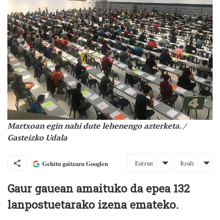
Martxoan egin nahi dute lehenengo azterketa. /
Gasteizko Udala
Entzun
Itzuli
Gehitu gaitzazu Googlen
Gaur gauean amaituko da epea 132
lanpostuetarako izena emateko.