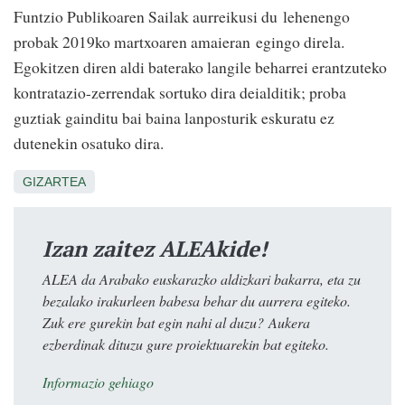
Funtzio Publikoaren Sailak aurreikusi du
lehenengo
probak 2019ko martxoaren amaieran
egingo direla.
Egokitzen diren aldi baterako langile beharrei erantzuteko
kontratazio-zerrendak sortuko dira deialditik; proba
guztiak gainditu bai baina lanposturik eskuratu ez
dutenekin osatuko dira.
GIZARTEA
Izan zaitez ALEAkide!
ALEA da Arabako euskarazko aldizkari bakarra, eta zu
bezalako irakurleen babesa behar du aurrera egiteko.
Zuk ere gurekin bat egin nahi al duzu? Aukera
ezberdinak dituzu gure proiektuarekin bat egiteko.
Informazio gehiago