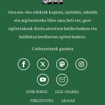
Alea.eus-eko edukiak kopiatu, moldatu, zabaldu
eta argitaratzeko libre zara, beti ere, gure
egiletzakoak direla aitortzen baldin baduzu eta
baldintza berdinetan egiten baduzu.
Codesyntaxek garatua
HONI BURUZ
LEGE OHARRA
PUBLIZITATEA
ARAUAK