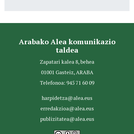
Arabako Alea komunikazio
taldea
Zapatari kalea 8, behea
01001 Gasteiz, ARABA
Telefonoa: 945 71 60 09
harpidetza@alea.eus
erredakzioa@alea.eus
publizitatea@alea.eus