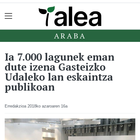
ARABA
Ia 7.000 lagunek eman
dute izena Gasteizko
Udaleko lan eskaintza
publikoan
Erredakzioa
2018ko azaroaren 16a