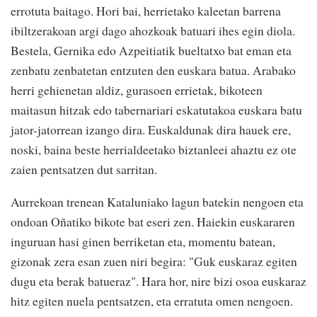
errotuta baitago. Hori bai, herrietako kaleetan barrena
ibiltzerakoan argi dago ahozkoak batuari ihes egin diola.
Bestela, Gernika edo Azpeitiatik bueltatxo bat eman eta
zenbatu zenbatetan entzuten den euskara batua. Arabako
herri gehienetan aldiz, gurasoen errietak, bikoteen
maitasun hitzak edo tabernariari eskatutakoa euskara batu
jator-jatorrean izango dira. Euskaldunak dira hauek ere,
noski, baina beste herrialdeetako biztanleei ahaztu ez ote
zaien pentsatzen dut sarritan.
Aurrekoan trenean Kataluniako lagun batekin nengoen eta
ondoan Oñatiko bikote bat eseri zen. Haiekin euskararen
inguruan hasi ginen berriketan eta, momentu batean,
gizonak zera esan zuen niri begira: "Guk euskaraz egiten
dugu eta berak batueraz". Hara hor, nire bizi osoa euskaraz
hitz egiten nuela pentsatzen, eta erratuta omen nengoen.