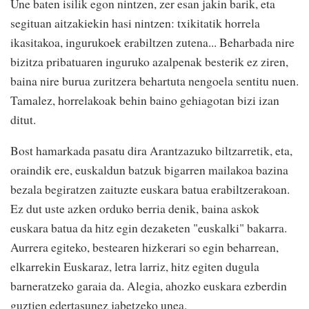
Une baten isilik egon nintzen, zer esan jakin barik, eta
segituan aitzakiekin hasi nintzen: txikitatik horrela
ikasitakoa, ingurukoek erabiltzen zutena... Beharbada nire
bizitza pribatuaren inguruko azalpenak besterik ez ziren,
baina nire burua zuritzera behartuta nengoela sentitu nuen.
Tamalez, horrelakoak behin baino gehiagotan bizi izan
ditut.
Bost hamarkada pasatu dira Arantzazuko biltzarretik, eta,
oraindik ere, euskaldun batzuk bigarren mailakoa bazina
bezala begiratzen zaituzte euskara batua erabiltzerakoan.
Ez dut uste azken orduko berria denik, baina askok
euskara batua da hitz egin dezaketen "euskalki" bakarra.
Aurrera egiteko, bestearen hizkerari so egin beharrean,
elkarrekin Euskaraz, letra larriz, hitz egiten dugula
barneratzeko garaia da. Alegia, ahozko euskara ezberdin
guztien edertasunez jabetzeko unea.