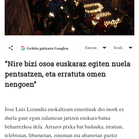
Entzun
Itzuli
Gehitu gaitzazu Googlen
"Nire bizi osoa euskaraz egiten nuela
pentsatzen, eta erratuta omen
nengoen"
Jose Luis Lizundia euskaltzain emerituak dio inork ez
duela gaur egun zalantzan jartzen euskara batua
beharrezkoa dela. Arrazoi pixka bat badauka, irratian,
telebistan, liburuetan, zineman eta abarretan guztiz