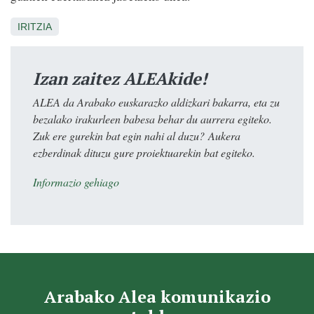
IRITZIA
Izan zaitez ALEAkide!
ALEA da Arabako euskarazko aldizkari bakarra, eta zu
bezalako irakurleen babesa behar du aurrera egiteko.
Zuk ere gurekin bat egin nahi al duzu? Aukera
ezberdinak dituzu gure proiektuarekin bat egiteko.
Informazio gehiago
Arabako Alea komunikazio