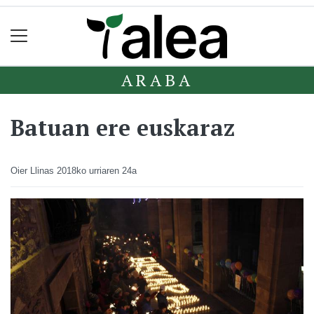
ARABA
Batuan ere euskaraz
Oier Llinas
2018ko urriaren 24a