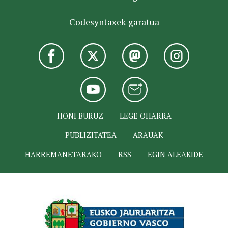
Codesyntaxek garatua
HONI BURUZ
LEGE OHARRA
PUBLIZITATEA
ARAUAK
HARREMANETARAKO
RSS
EGIN ALEAKIDE