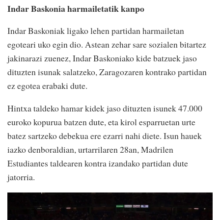
Indar Baskonia harmailetatik kanpo
Indar Baskoniak ligako lehen partidan harmailetan
egoteari uko egin dio. Astean zehar sare sozialen bitartez
jakinarazi zuenez, Indar Baskoniako kide batzuek jaso
dituzten isunak salatzeko, Zaragozaren kontrako partidan
ez egotea erabaki dute.
Hintxa taldeko hamar kidek jaso dituzten isunek 47.000
euroko kopurua batzen dute, eta kirol esparruetan urte
batez sartzeko debekua ere ezarri nahi diete. Isun hauek
iazko denboraldian, urtarrilaren 28an, Madrilen
Estudiantes taldearen kontra izandako partidan dute
jatorria.