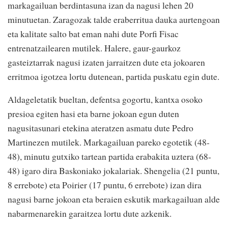
markagailuan berdintasuna izan da nagusi lehen 20
minutuetan. Zaragozak talde eraberritua dauka aurtengoan
eta kalitate salto bat eman nahi dute Porfi Fisac
entrenatzailearen mutilek. Halere, gaur-gaurkoz
gasteiztarrak nagusi izaten jarraitzen dute eta jokoaren
erritmoa igotzea lortu dutenean, partida puskatu egin dute.
Aldageletatik bueltan, defentsa gogortu, kantxa osoko
presioa egiten hasi eta barne jokoan egun duten
nagusitasunari etekina ateratzen asmatu dute Pedro
Martinezen mutilek. Markagailuan pareko egotetik (48-
48), minutu gutxiko tartean partida erabakita uztera (68-
48) igaro dira Baskoniako jokalariak. Shengelia (21 puntu,
8 errebote) eta Poirier (17 puntu, 6 errebote) izan dira
nagusi barne jokoan eta beraien eskutik markagailuan alde
nabarmenarekin garaitzea lortu dute azkenik.