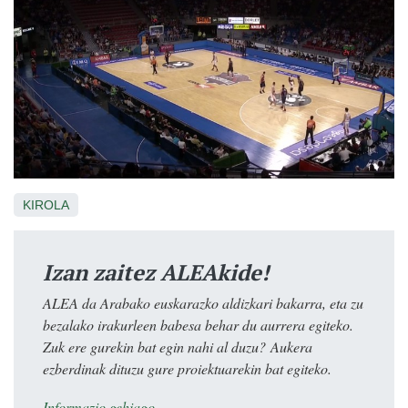
KIROLA
Izan zaitez ALEAkide!
ALEA da Arabako euskarazko aldizkari bakarra, eta zu
bezalako irakurleen babesa behar du aurrera egiteko.
Zuk ere gurekin bat egin nahi al duzu? Aukera
ezberdinak dituzu gure proiektuarekin bat egiteko.
Informazio gehiago