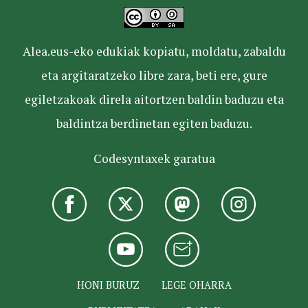
Alea.eus-eko edukiak kopiatu, moldatu, zabaldu
eta argitaratzeko libre zara, beti ere, gure
egiletzakoak direla aitortzen baldin baduzu eta
baldintza berdinetan egiten baduzu.
Codesyntaxek garatua
HONI BURUZ
LEGE OHARRA