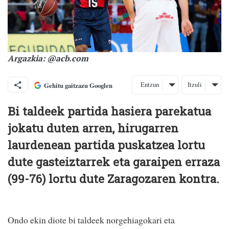
Argazkia: @acb.com
Entzun
Itzuli
Gehitu gaitzazu Googlen
Bi taldeek partida hasiera parekatua
jokatu duten arren, hirugarren
laurdenean partida puskatzea lortu
dute gasteiztarrek eta garaipen erraza
(99-76) lortu dute Zaragozaren kontra.
Ondo ekin diote bi taldeek norgehiagokari eta