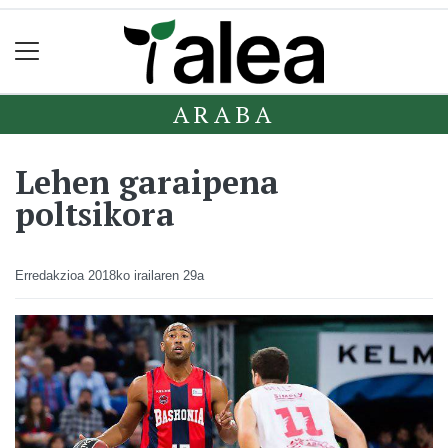
ARABA
Lehen garaipena
poltsikora
Erredakzioa
2018ko irailaren 29a