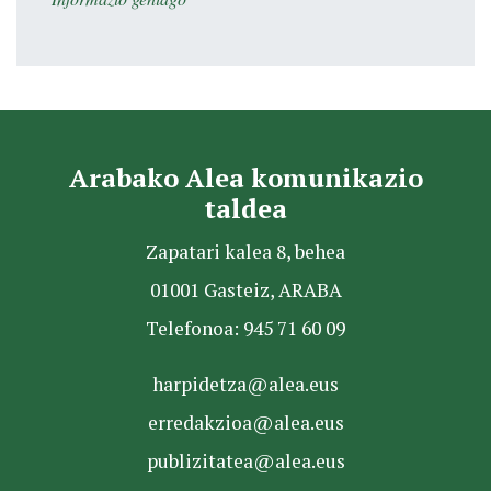
Arabako Alea komunikazio
taldea
Zapatari kalea 8, behea
01001 Gasteiz, ARABA
Telefonoa: 945 71 60 09
harpidetza@alea.eus
erredakzioa@alea.eus
publizitatea@alea.eus