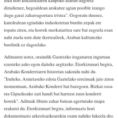
leku hori kokalekuaren kanpoko aldean dagoela
dirudienez, hegoaldean arakatuz agian posible izango
dugu garai zaharragoetara iristea". Gogoratu duenez,
katedralean egindako indusketetan burdin zepak ere
topatu ziren, eta horrek merkataritza sare bat zegoela esan
nahi zuela uste dute ikertzaileek, Araban kalitatezko
burdinik ez dagoelako.
Adituaren ustez, oraindik Gasteizko iraganaren inguruan
ezusteko asko egon daiteke argitzeko. Etorkizunari begira,
Arabako Konderriaren historian sakondu nahi du.
"Iruñeko, Asturiaseko edota Gaztelako erreinuak jaio ziren
momentuan, Arabako Konderri bat bazegoen. Bizkai osoa
eta Gipuzkoako zati handi bat hartzen zuen konderri
horrek". Adituak liburu zahar batean agertutako mapa
erakutsi du. Etorkizunari begira, informazio hori
dokumentazio arkeologikoarekin osatu nahiko lukeela dio.