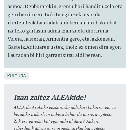
asmoa. Denborarekin, eremu hori handitu zela eta
gero berriro ere txikitu egin zela uste du
ikertzaileak Lautadak aldi berean hiri bakar bat
izateko gaitasun adina izan zuela dio: Iruña-
Veleia, hasieran, Armentia gero, eta, azkenean,
Gasteiz.Adituaren ustez, inoiz ez omen dira egon
Lautadan bi hiri garrantzitsu aldi berean.
KULTURA
Izan zaitez ALEAkide!
ALEA da Arabako euskarazko aldizkari bakarra, eta zu
bezalako irakurleen babesa behar du aurrera egiteko.
Zuk ere gurekin bat egin nahi al duzu? Aukera
ezberdinak dituzu gure proiektuarekin bat egiteko.