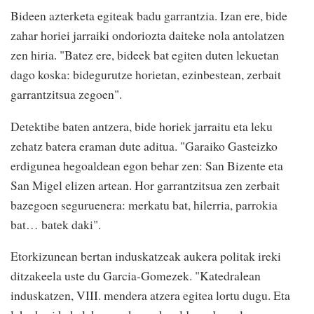
Bideen azterketa egiteak badu garrantzia. Izan ere, bide
zahar horiei jarraiki ondoriozta daiteke nola antolatzen
zen hiria. "Batez ere, bideek bat egiten duten lekuetan
dago koska: bidegurutze horietan, ezinbestean, zerbait
garrantzitsua zegoen".
Detektibe baten antzera, bide horiek jarraitu eta leku
zehatz batera eraman dute aditua. "Garaiko Gasteizko
erdigunea hegoaldean egon behar zen: San Bizente eta
San Migel elizen artean. Hor garrantzitsua zen zerbait
bazegoen seguruenera: merkatu bat, hilerria, parrokia
bat… batek daki".
Etorkizunean bertan induskatzeak aukera politak ireki
ditzakeela uste du Garcia-Gomezek. "Katedralean
induskatzen, VIII. mendera atzera egitea lortu dugu. Eta