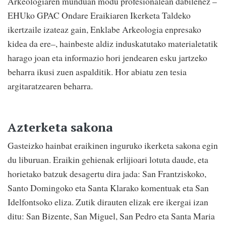
Arkeologiaren munduan modu profesionalean dabilenez –
EHUko GPAC Ondare Eraikiaren Ikerketa Taldeko
ikertzaile izateaz gain, Enklabe Arkeologia enpresako
kidea da ere–, hainbeste aldiz induskatutako materialetatik
harago joan eta informazio hori jendearen esku jartzeko
beharra ikusi zuen aspalditik. Hor abiatu zen tesia
argitaratzearen beharra.
Azterketa sakona
Gasteizko hainbat eraikinen inguruko ikerketa sakona egin
du liburuan. Eraikin gehienak erlijioari lotuta daude, eta
horietako batzuk desagertu dira jada: San Frantziskoko,
Santo Domingoko eta Santa Klarako komentuak eta San
Idelfontsoko eliza. Zutik dirauten elizak ere ikergai izan
ditu: San Bizente, San Miguel, San Pedro eta Santa Maria