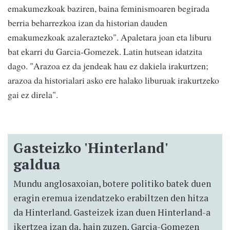
emakumezkoak baziren, baina feminismoaren begirada
berria beharrezkoa izan da historian dauden
emakumezkoak azalerazteko". Apaletara joan eta liburu
bat ekarri du Garcia-Gomezek. Latin hutsean idatzita
dago. "Arazoa ez da jendeak hau ez dakiela irakurtzen;
arazoa da historialari asko ere halako liburuak irakurtzeko
gai ez direla".
Gasteizko 'Hinterland'
galdua
Mundu anglosaxoian, botere politiko batek duen
eragin eremua izendatzeko erabiltzen den hitza
da Hinterland. Gasteizek izan duen Hinterland-a
ikertzea izan da, hain zuzen, Garcia-Gomezen