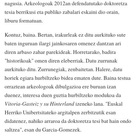
nagusia. Arkeologoak 2012an defendatutako doktoretza
tesia berrikusi eta publiko zabalari eskaini dio orain,
liburu formatuan.
Kontuz, baina. Bertan, irakurleak ez ditu aurkituko sute
baten inguruan ilargi jainkosaren omenez dantzan ari
diren arbaso zahar parekideak. Horretarako, badira
"historikoak" omen diren eleberriak. Datu zurrunak
aurkituko ditu. Zurrunegiak, zenbaitetan. Halere, datu
horiek egiara hurbiltzeko bidea ematen dute. Baina testua
orraztean arkeologoak dibulgazioa ere buruan izan
duenez, interesa duen guztia hurbiltzeko modukoa da
Vitoria-Gasteiz y su Hinterland
izeneko lana. "Euskal
Herriko Unibertsitateko argitalpen zerbitzutik esan
didatenez, nahiko arraroa da doktoretza tesi bat hain ondo
saltzea", esan du Garcia-Gomezek.