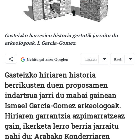
Gasteizko harresien historia gertutik jarraitu du
arkeologoak. I. Garcia-Gomez.
Entzun
Itzuli
Gehitu gaitzazu Googlen
Gasteizko hiriaren historia
berrikusten duen proposamen
indartsua jarri du mahai gainean
Ismael Garcia-Gomez arkeologoak.
Hiriaren garrantzia azpimarratzeaz
gain, ikerketa lerro berria jarraitu
nahi du: Arabako Konderriaren