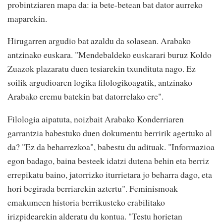
probintziaren mapa da: ia bete-betean bat dator aurreko
maparekin.
Hirugarren argudio bat azaldu da solasean. Arabako
antzinako euskara. "Mendebaldeko euskarari buruz Koldo
Zuazok plazaratu duen tesiarekin txundituta nago. Ez
soilik argudioaren logika filologikoagatik, antzinako
Arabako eremu batekin bat datorrelako ere".
Filologia aipatuta, noizbait Arabako Konderriaren
garrantzia babestuko duen dokumentu berririk agertuko al
da? "Ez da beharrezkoa", babestu du adituak. "Informazioa
egon badago, baina besteek idatzi dutena behin eta berriz
errepikatu baino, jatorrizko iturrietara jo beharra dago, eta
hori begirada berriarekin aztertu". Feminismoak
emakumeen historia berrikusteko erabilitako
irizpidearekin alderatu du kontua. "Testu horietan