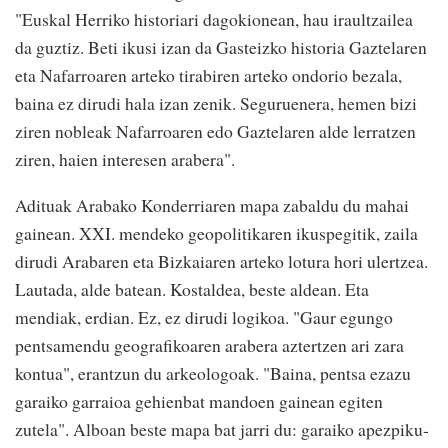
"Euskal Herriko historiari dagokionean, hau iraultzailea
da guztiz. Beti ikusi izan da Gasteizko historia Gaztelaren
eta Nafarroaren arteko tirabiren arteko ondorio bezala,
baina ez dirudi hala izan zenik. Seguruenera, hemen bizi
ziren nobleak Nafarroaren edo Gaztelaren alde lerratzen
ziren, haien interesen arabera".
Adituak Arabako Konderriaren mapa zabaldu du mahai
gainean. XXI. mendeko geopolitikaren ikuspegitik, zaila
dirudi Arabaren eta Bizkaiaren arteko lotura hori ulertzea.
Lautada, alde batean. Kostaldea, beste aldean. Eta
mendiak, erdian. Ez, ez dirudi logikoa. "Gaur egungo
pentsamendu geografikoaren arabera aztertzen ari zara
kontua", erantzun du arkeologoak. "Baina, pentsa ezazu
garaiko garraioa gehienbat mandoen gainean egiten
zutela". Alboan beste mapa bat jarri du: garaiko apezpiku-