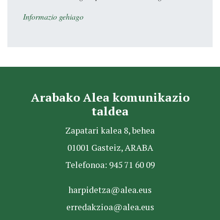
Informazio gehiago
Arabako Alea komunikazio
taldea
Zapatari kalea 8, behea
01001 Gasteiz, ARABA
Telefonoa: 945 71 60 09
harpidetza@alea.eus
erredakzioa@alea.eus