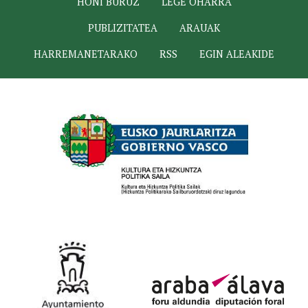
HONI BURUZ
LEGE OHARRA
PUBLIZITATEA
ARAUAK
HARREMANETARAKO
RSS
EGIN ALEAKIDE