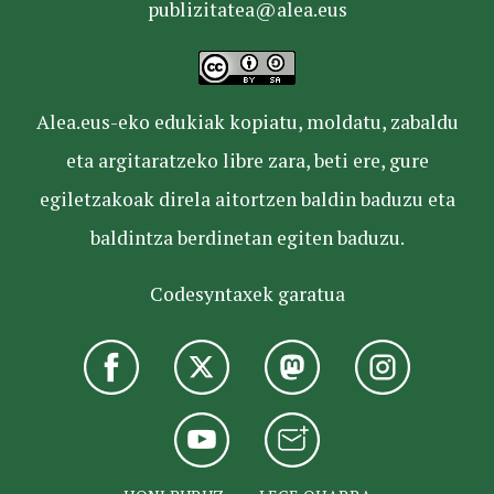
publizitatea@alea.eus
Alea.eus-eko edukiak kopiatu, moldatu, zabaldu
eta argitaratzeko libre zara, beti ere, gure
egiletzakoak direla aitortzen baldin baduzu eta
baldintza berdinetan egiten baduzu.
Codesyntaxek garatua