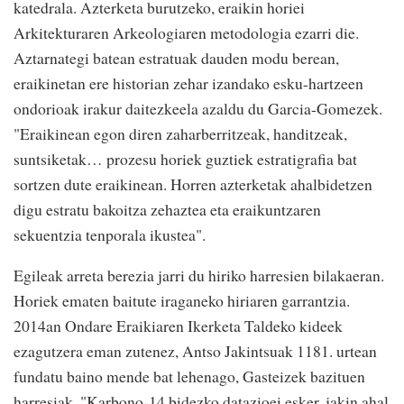
katedrala. Azterketa burutzeko, eraikin horiei
Arkitekturaren Arkeologiaren metodologia ezarri die.
Aztarnategi batean estratuak dauden modu berean,
eraikinetan ere historian zehar izandako esku-hartzeen
ondorioak irakur daitezkeela azaldu du Garcia-Gomezek.
"Eraikinean egon diren zaharberritzeak, handitzeak,
suntsiketak… prozesu horiek guztiek estratigrafia bat
sortzen dute eraikinean. Horren azterketak ahalbidetzen
digu estratu bakoitza zehaztea eta eraikuntzaren
sekuentzia tenporala ikustea".
Egileak arreta berezia jarri du hiriko harresien bilakaeran.
Horiek ematen baitute iraganeko hiriaren garrantzia.
2014an Ondare Eraikiaren Ikerketa Taldeko kideek
ezagutzera eman zutenez, Antso Jakintsuak 1181. urtean
fundatu baino mende bat lehenago, Gasteizek bazituen
harresiak. "Karbono-14 bidezko datazioei esker, jakin ahal