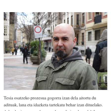
Tesia osatzeko prozesua gogorra izan dela aitortu du
adituak, lana eta idazketa tartekatu behar izan dituelako.