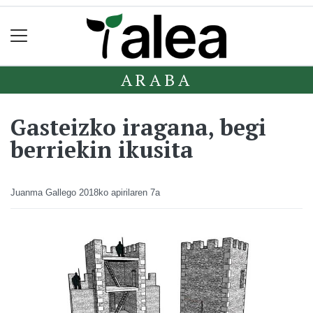
ARABA
Gasteizko iragana, begi
berriekin ikusita
Juanma Gallego
2018ko apirilaren 7a