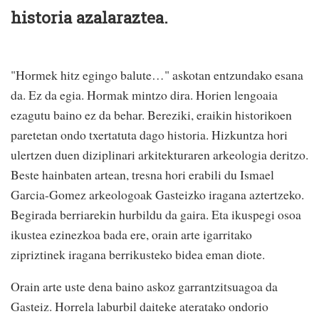
historia azalaraztea.
"Hormek hitz egingo balute…" askotan entzundako esana
da. Ez da egia. Hormak mintzo dira. Horien lengoaia
ezagutu baino ez da behar. Bereziki, eraikin historikoen
paretetan ondo txertatuta dago historia. Hizkuntza hori
ulertzen duen diziplinari arkitekturaren arkeologia deritzo.
Beste hainbaten artean, tresna hori erabili du Ismael
Garcia-Gomez arkeologoak Gasteizko iragana aztertzeko.
Begirada berriarekin hurbildu da gaira. Eta ikuspegi osoa
ikustea ezinezkoa bada ere, orain arte igarritako
zipriztinek iragana berrikusteko bidea eman diote.
Orain arte uste dena baino askoz garrantzitsuagoa da
Gasteiz. Horrela laburbil daiteke ateratako ondorio