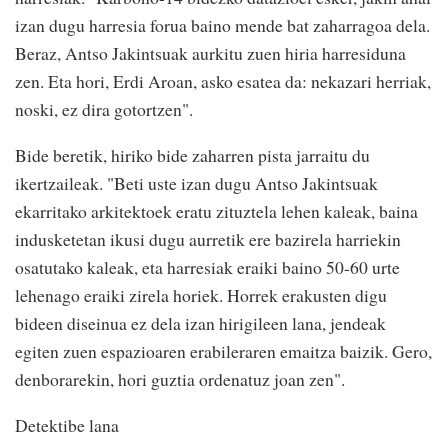
izan dugu harresia forua baino mende bat zaharragoa dela.
Beraz, Antso Jakintsuak aurkitu zuen hiria harresiduna
zen. Eta hori, Erdi Aroan, asko esatea da: nekazari herriak,
noski, ez dira gotortzen".
Bide beretik, hiriko bide zaharren pista jarraitu du
ikertzaileak. "Beti uste izan dugu Antso Jakintsuak
ekarritako arkitektoek eratu zituztela lehen kaleak, baina
indusketetan ikusi dugu aurretik ere bazirela harriekin
osatutako kaleak, eta harresiak eraiki baino 50-60 urte
lehenago eraiki zirela horiek. Horrek erakusten digu
bideen diseinua ez dela izan hirigileen lana, jendeak
egiten zuen espazioaren erabileraren emaitza baizik. Gero,
denborarekin, hori guztia ordenatuz joan zen".
Detektibe lana