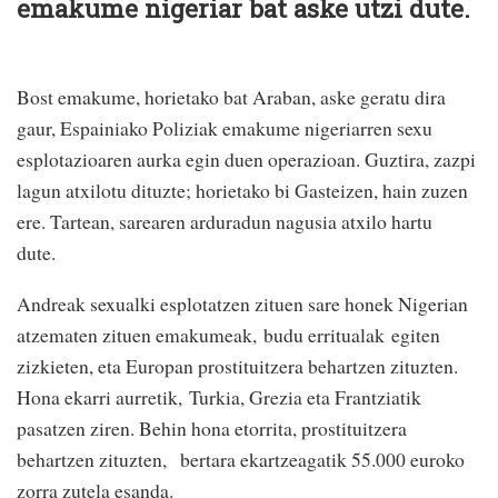
emakume nigeriar bat aske utzi dute.
Bost emakume, horietako bat Araban, aske geratu dira
gaur, Espainiako Poliziak emakume nigeriarren sexu
esplotazioaren aurka egin duen operazioan. Guztira, zazpi
lagun atxilotu dituzte; horietako bi Gasteizen, hain zuzen
ere. Tartean, sarearen arduradun nagusia atxilo hartu
dute.
Andreak sexualki esplotatzen zituen sare honek Nigerian
atzematen zituen emakumeak,
budu erritualak
egiten
zizkieten, eta Europan prostituitzera behartzen zituzten.
Hona ekarri aurretik,
Turkia, Grezia eta Frantziatik
pasatzen ziren. Behin hona etorrita, prostituitzera
behartzen zituzten,
bertara ekartzeagatik 55.000 euroko
zorra zutela esanda.