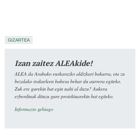
GIZARTEA
Izan zaitez ALEAkide!
ALEA da Arabako euskarazko aldizkari bakarra, eta zu
bezalako irakurleen babesa behar du aurrera egiteko.
Zuk ere gurekin bat egin nahi al duzu? Aukera
ezberdinak dituzu gure proiektuarekin bat egiteko.
Informazio gehiago