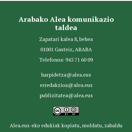
Arabako Alea komunikazio
taldea
Zapatari kalea 8, behea
01001 Gasteiz, ARABA
Telefonoa: 945 71 60 09
harpidetza@alea.eus
erredakzioa@alea.eus
publizitatea@alea.eus
Alea.eus-eko edukiak kopiatu, moldatu, zabaldu