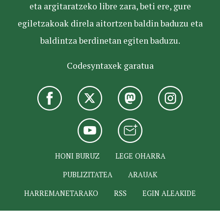
eta argitaratzeko libre zara, beti ere, gure
egiletzakoak direla aitortzen baldin baduzu eta
baldintza berdinetan egiten baduzu.
Codesyntaxek garatua
HONI BURUZ
LEGE OHARRA
PUBLIZITATEA
ARAUAK
HARREMANETARAKO
RSS
EGIN ALEAKIDE