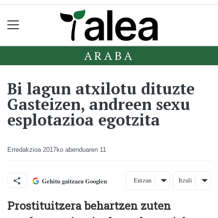
ARABA
Bi lagun atxilotu dituzte
Gasteizen, andreen sexu
esplotazioa egotzita
Erredakzioa
2017ko abenduaren 11
Entzun
Itzuli
Gehitu gaitzazu Googlen
Prostituitzera behartzen zuten