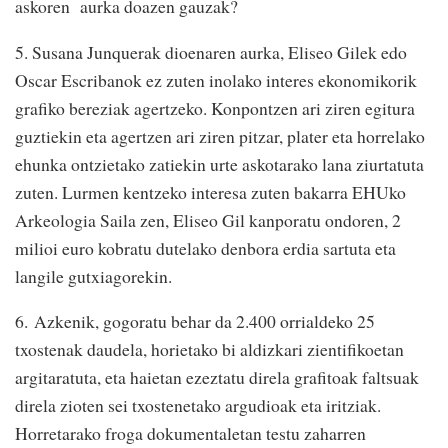
askoren aurka doazen gauzak?
5. Susana Junquerak dioenaren aurka, Eliseo Gilek edo
Oscar Escribanok ez zuten inolako interes ekonomikorik
grafiko bereziak agertzeko. Konpontzen ari ziren egitura
guztiekin eta agertzen ari ziren pitzar, plater eta horrelako
ehunka ontzietako zatiekin urte askotarako lana ziurtatuta
zuten. Lurmen kentzeko interesa zuten bakarra EHUko
Arkeologia Saila zen, Eliseo Gil kanporatu ondoren, 2
milioi euro kobratu dutelako denbora erdia sartuta eta
langile gutxiagorekin.
6. Azkenik, gogoratu behar da 2.400 orrialdeko 25
txostenak daudela, horietako bi aldizkari zientifikoetan
argitaratuta, eta haietan ezeztatu direla grafitoak faltsuak
direla zioten sei txostenetako argudioak eta iritziak.
Horretarako froga dokumentaletan testu zaharren