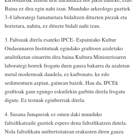
Baina ez dira egin nahi izan. Munduko arkeologo guztiek
3-4 laborategi famatuetara bidaltzen dituzten piezak eta
horietara, nahita, ez dituzte bidali nahi izan.
3. Faltsuak direla esateko IPCE- Espainiako Kultur
Ondasunaren Institutuak egindako grafitoen azaletako
analitiketan oinarritu dira baina Kultura Ministerioaren
laborategi horrek frogatu duen gauza bakarra da azaletan
metal modernoak daudela, ez karbonato, ke edo
sedimentuen azpian, gainean baizik. Hau da, IPCEk
grafitoak gaur egungo eskuilekin garbitu direla frogatu
digute. Ez testuak eginberriak direla.
4. Susana Junquerak ez omen daki munduko
faltsifikatzaile guztiek espero dena faltsifikatzen dutela.
Nola faltsifikatu unibertsitatean erakusten diren gauza