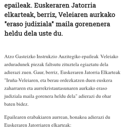
epaileak. Euskeraren Jatorria
elkarteak, berriz, Veleiaren aurkako
"eraso judiziala" maila gorenenera
heldu dela uste du.
Atzo Gasteizko Instrukzio Auzitegiko epaileak Veleiako
arduradunek piezak faltsutu zituztela egiaztatu dela
adierazi zuen. Gaur, berriz, Euskeraren Jatorria Elkarteak
"Iruña-Veleiaren, eta berau ordezkatzen duen euskera
zaharraren eta aurrekristautasunaren aurkako eraso
judiziala maila gorenera heldu dela" adierazi du ohar
baten bidez.
Epailearen erabakiaren aurrean, honakoa adierazi du
Euskeraren Jatorriaren elkarteak: