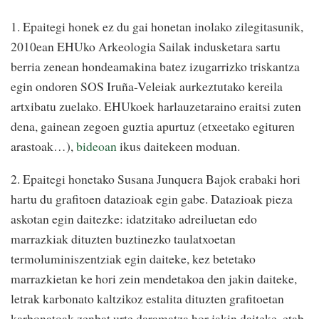
1. Epaitegi honek ez du gai honetan inolako zilegitasunik,
2010ean EHUko Arkeologia Sailak indusketara sartu
berria zenean hondeamakina batez izugarrizko triskantza
egin ondoren SOS Iruña-Veleiak aurkeztutako kereila
artxibatu zuelako. EHUkoek harlauzetaraino eraitsi zuten
dena, gainean zegoen guztia apurtuz (etxeetako egituren
arastoak…),
bideoan
ikus daitekeen moduan.
2. Epaitegi honetako Susana Junquera Bajok erabaki hori
hartu du grafitoen datazioak egin gabe. Datazioak pieza
askotan egin daitezke: idatzitako adreiluetan edo
marrazkiak dituzten buztinezko taulatxoetan
termoluminiszentziak egin daiteke, kez betetako
marrazkietan ke hori zein mendetakoa den jakin daiteke,
letrak karbonato kaltzikoz estalita dituzten grafitoetan
karbonatoak zenbat urte daramatza hor jakin daiteke, etab.