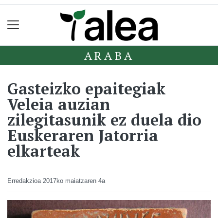
ARABA
Gasteizko epaitegiak
Veleia auzian
zilegitasunik ez duela dio
Euskeraren Jatorria
elkarteak
Erredakzioa
2017ko maiatzaren 4a