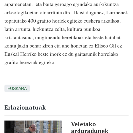
aipamenetan, eta baita geroago egindako aurkikuntza
arkeologikoetan oinarrituta dira. Ikusi dugunez, Lurmenek
topatutako 400 grafito horiek egiteko euskera arkaikoa,
latin arrunta, hizkuntza zelta, kultura punikoa,
kristautasuna, mugimendu heretikoak eta beste hainbat
kontu jakin behar ziren eta une honetan ez Eliseo Gil ez
Euskal Herriko beste inork ez du gaitasunik horrelako
grafito bereziak egiteko.
EUSKARA
Erlazionatuak
Veleiako
arduradunek