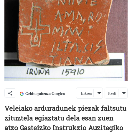
Entzun
Itzuli
Gehitu gaitzazu Googlen
Veleiako arduradunek piezak faltsutu
zituztela egiaztatu dela esan zuen
atzo
Gasteizko Instrukzio Auzitegiko