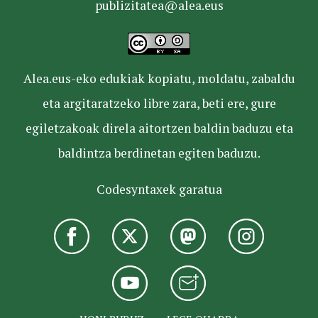
publizitatea@alea.eus
Alea.eus-eko edukiak kopiatu, moldatu, zabaldu
eta argitaratzeko libre zara, beti ere, gure
egiletzakoak direla aitortzen baldin baduzu eta
baldintza berdinetan egiten baduzu.
Codesyntaxek garatua