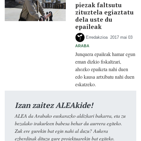
piezak faltsutu
zituztela egiaztatu
dela uste du
epaileak
Erredakzioa
2017 mai 03
ARABA
Junquera epaileak hamar egun
eman dizkio fiskaltzari,
ahozko epaiketa nahi duen
edo kausa artxibatu nahi duen
eskatzeko.
Izan zaitez ALEAkide!
ALEA da Arabako euskarazko aldizkari bakarra, eta zu
bezalako irakurleen babesa behar du aurrera egiteko.
Zuk ere gurekin bat egin nahi al duzu? Aukera
ezberdinak dituzu gure proiektuarekin bat egiteko.