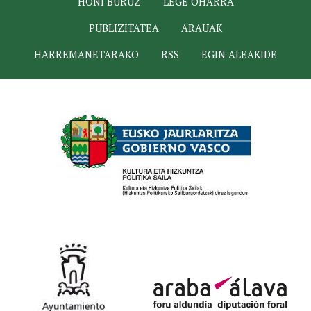
HONI BURUZ
LEGE OHARRA
PUBLIZITATEA
ARAUAK
HARREMANETARAKO
RSS
EGIN ALEAKIDE