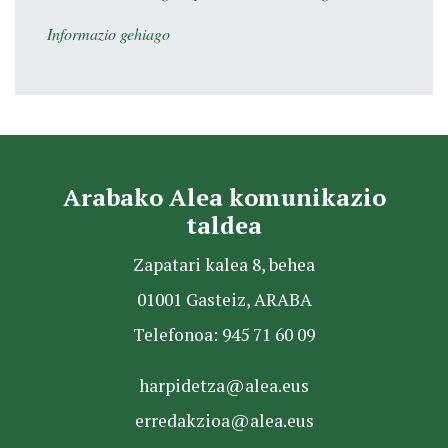
Informazio gehiago
Arabako Alea komunikazio
taldea
Zapatari kalea 8, behea
01001 Gasteiz, ARABA
Telefonoa: 945 71 60 09
harpidetza@alea.eus
erredakzioa@alea.eus