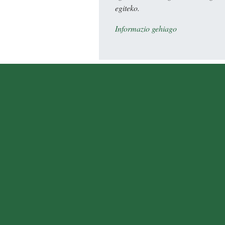
egiteko.
Informazio gehiago