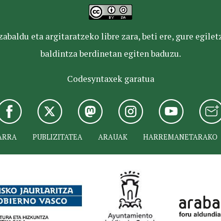
baldu eta argitaratzeko libre zara, beti ere, gure egile
baldintza berdinetan egiten baduzu.
Codesyntaxek garatua
ARRA
PUBLIZITATEA
ARAUAK
HARREMANETARAKO