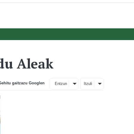
 du Aleak
Gehitu gaitzazu Googlen
Entzun
Itzuli