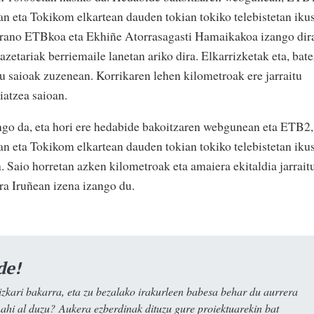
an eta Tokikom elkartean dauden tokian tokiko telebistetan ikus
errano ETBkoa eta Ekhiñe Atorrasagasti Hamaikakoa izango dir
azetariak berriemaile lanetan ariko dira. Elkarrizketak eta, bat
tu saioak zuzenean. Korrikaren lehen kilometroak ere jarraitu
biatzea
saioan.
zango da, eta hori ere hedabide bakoitzaren webgunean eta ETB2,
an eta Tokikom elkartean dauden tokian tokiko telebistetan ikus
 Saio horretan azken kilometroak eta amaiera ekitaldia jarrait
era Iruñean
izena izango du.
de!
kari bakarra, eta zu bezalako irakurleen babesa behar du aurrera
nahi al duzu? Aukera ezberdinak dituzu gure proiektuarekin bat