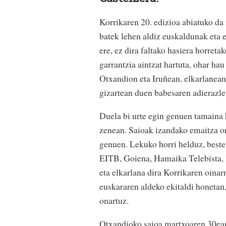
Korrikaren 20. edizioa abiatuko da
batek lehen aldiz euskaldunak eta e
ere, ez dira faltako hasiera horreta
garrantzia aintzat hartuta, ohar ha
Otxandion eta Iruñean, elkarlanean
gizartean duen babesaren adierazle
Duela bi urte egin genuen tamaina 
zenean. Saioak izandako emaitza on
genuen. Lekuko horri helduz, best
EITB, Goiena, Hamaika Telebista, 
eta elkarlana dira Korrikaren oina
euskararen aldeko ekitaldi honeta
onartuz.
Otxandioko saioa martxoaren 30ea