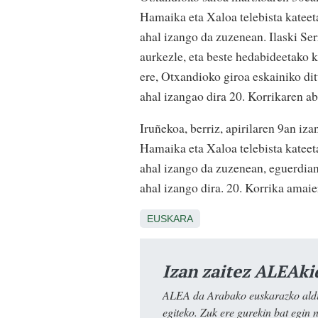
Hamaika eta Xaloa telebista kateet
ahal izango da zuzenean. Ilaski S
aurkezle, eta beste hedabideetako k
ere, Otxandioko giroa eskainiko di
ahal izangao dira
20. Korrikaren a
Iruñekoa, berriz, apirilaren 9an i
Hamaika eta Xaloa telebista kateet
ahal izango da zuzenean, eguerdian.
ahal izango dira.
20. Korrika amai
EUSKARA
Izan zaitez ALEAki
ALEA da Arabako euskarazko aldiz
egiteko. Zuk ere gurekin bat egin 