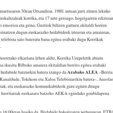
 martxoaren 30ean Otxandion. 1980. urtean jarri zituen lekuko
uskaltzaleak korrika, eta 17 urte geroago, hogeigarren edizioa
ko emozioa eta grina. Guztiok biltzen gaituen ekitaldi horren
u sinatzen dugun euskarazko hedabideek irteeran eta amaieran,
 telebista saio bateratu bana egitea erabaki dugu Korrikak
.
horretako elkarlana lehen aldiz, Korrika Urepeletik abiatu
a ikusita Bilboko amaiera ekitaldian berriro egitea erabaki
Arabako ALEA
e hedabide batzuekin batera izango da
–Berria
Kanaldude, Tokikom eta Xaloa Telebistarekin batera–. Auzola
rriak, eta euskarazko komunikabideok gure egiten ditugu
n, herritarrak euskarara batzeko AEK-k egindako gonbidapena
n 16:00etan hasiko da. Hedabide bakoitzaren webgunean, ETB