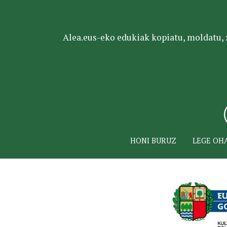
Alea.eus-eko edukiak kopiatu, moldatu, za
HONI BURUZ
LEGE OH