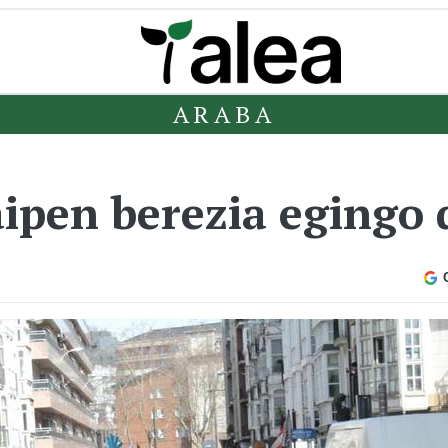
ARABA
aipen berezia egingo