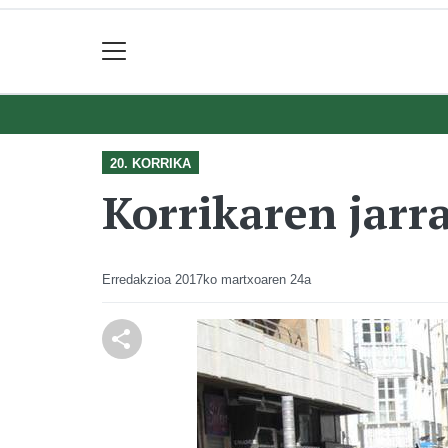
20. KORRIKA
Korrikaren jarr
Erredakzioa
2017ko martxoaren 24a