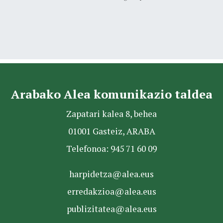
Arabako Alea komunikazio taldea
Zapatari kalea 8, behea
01001 Gasteiz, ARABA
Telefonoa: 945 71 60 09
harpidetza@alea.eus
erredakzioa@alea.eus
publizitatea@alea.eus