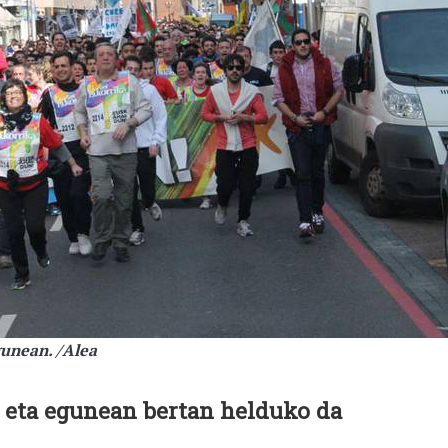
gunean. /Alea
 eta egunean bertan helduko da