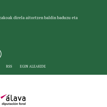
tzakoak direla aitortzen baldin baduzu eta
RSS
EGIN ALEAKIDE