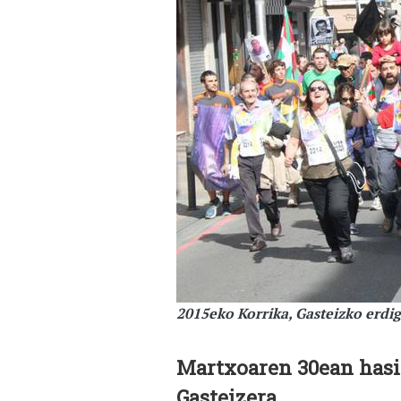
2015eko Korrika, Gasteizko erdi
Martxoaren 30ean hasi
Gasteizera.