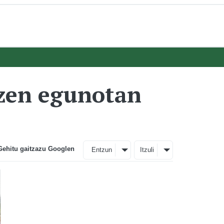
ozen egunotan
Gehitu gaitzazu Googlen
Entzun
Itzuli