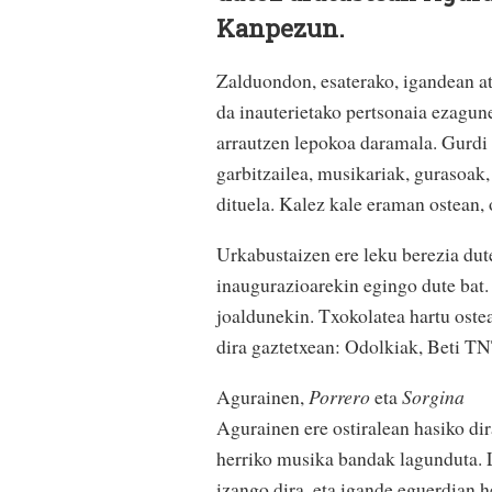
Kanpezun.
Zalduondon, esaterako, igandean a
da inauterietako pertsonaia ezagunen
arrautzen lepokoa daramala. Gurdi b
garbitzailea, musikariak, gurasoak,
dituela. Kalez kale eraman ostean, 
Urkabustaizen ere leku berezia dute
inaugurazioarekin egingo dute bat. 
joaldunekin. Txokolatea hartu ostea
dira gaztetxean: Odolkiak, Beti TNT
Agurainen,
Porrero
eta
Sorgina
Agurainen ere ostiralean hasiko di
herriko musika bandak lagunduta. L
izango dira, eta igande eguerdian he