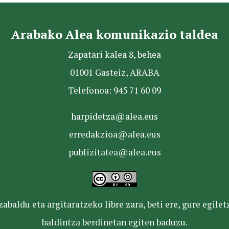
Arabako Alea komunikazio taldea
Zapatari kalea 8, behea
01001 Gasteiz, ARABA
Telefonoa: 945 71 60 09
harpidetza@alea.eus
erredakzioa@alea.eus
publizitatea@alea.eus
baldu eta argitaratzeko libre zara, beti ere, gure egile
baldintza berdinetan egiten baduzu.