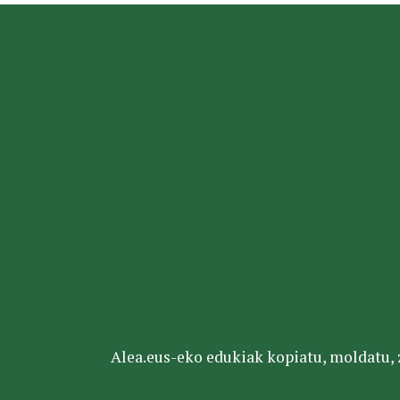
Alea.eus-eko edukiak kopiatu, moldatu, za