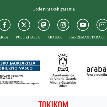
Codesyntaxek garatua
ARRA
PUBLIZITATEA
ARAUAK
HARREMANETARAKO