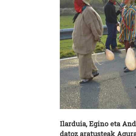
Ilarduia, Egino eta And
datoz aratusteak Agur