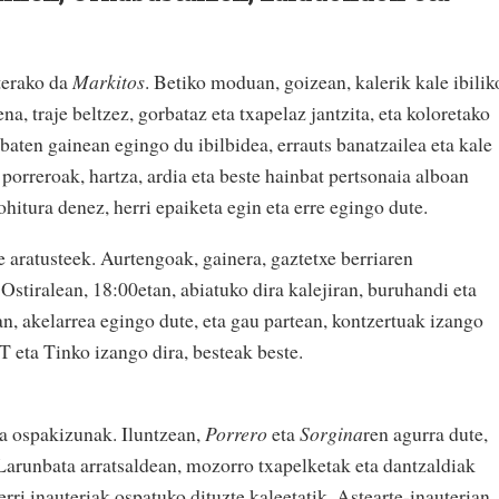
terako da
Markitos
. Betiko moduan, goizean, kalerik kale ibilik
a, traje beltzez, gorbataz eta txapelaz jantzita, eta koloretako
aten gainean egingo du ibilbidea, errauts banatzailea eta kale
 porreroak, hartza, ardia eta beste hainbat pertsonaia alboan
ohitura denez, herri epaiketa egin eta erre egingo dute.
 aratusteek. Aurtengoak, gainera, gaztetxe berriaren
Ostiralean, 18:00etan, abiatuko dira kalejiran, buruhandi eta
n, akelarrea egingo dute, eta gau partean, kontzertuak izango
 eta Tinko izango dira, besteak beste.
ra ospakizunak. Iluntzean,
Porrero
eta
Sorgina
ren agurra dute,
arunbata arratsaldean, mozorro txapelketak eta dantzaldiak
rri inauteriak ospatuko dituzte kaleetatik. Astearte-inauterian,