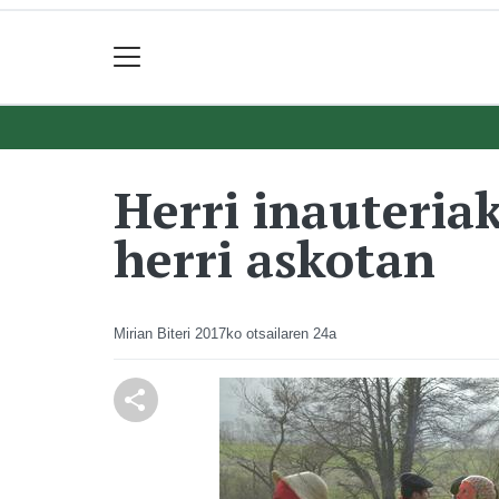
Herri inauteria
herri askotan
Mirian Biteri
2017ko otsailaren 24a