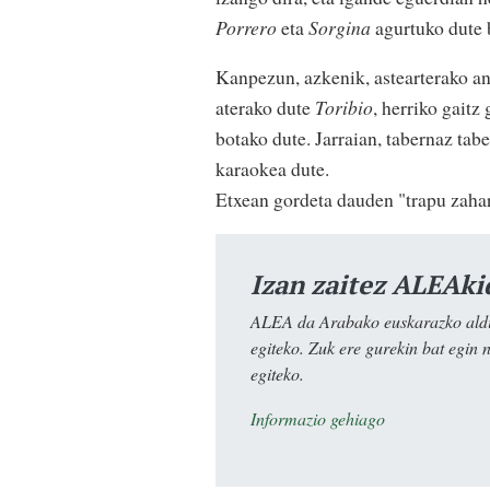
Porrero
eta
Sorgina
agurtuko dute 
Kanpezun, azkenik, astearterako ant
aterako dute
Toribio
, herriko gaitz
botako dute. Jarraian, tabernaz tabe
karaokea dute.
Etxean gordeta dauden "trapu zaharr
Izan zaitez ALEAki
ALEA da Arabako euskarazko aldiz
egiteko. Zuk ere gurekin bat egin 
egiteko.
Informazio gehiago