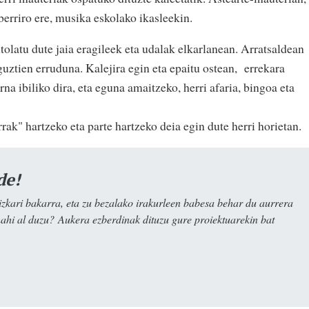
berriro ere, musika eskolako ikasleekin.
olatu dute jaia eragileek eta udalak elkarlanean. Arratsaldean
 guztien erruduna. Kalejira egin eta epaitu ostean, errekara
rna ibiliko dira, eta eguna amaitzeko, herri afaria, bingoa eta
ak" hartzeko eta parte hartzeko deia egin dute herri horietan.
de!
kari bakarra, eta zu bezalako irakurleen babesa behar du aurrera
nahi al duzu? Aukera ezberdinak dituzu gure proiektuarekin bat