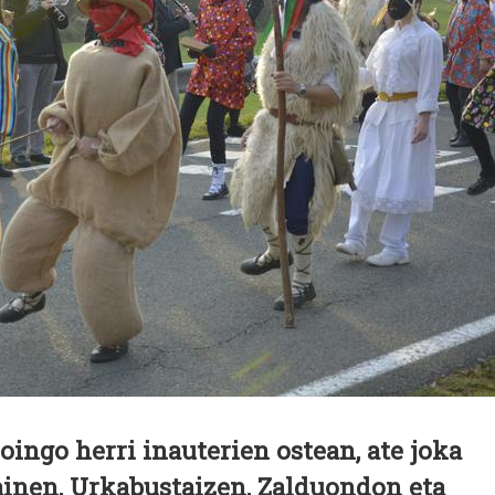
oingo herri inauterien ostean, ate joka
ainen, Urkabustaizen, Zalduondon eta