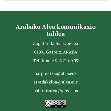
Arabako Alea komunikazio
taldea
Zapatari kalea 8, behea
01001 Gasteiz, ARABA
Telefonoa: 945 71 60 09
harpidetza@alea.eus
erredakzioa@alea.eus
publizitatea@alea.eus