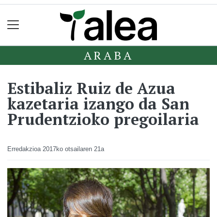
ARABA
Estibaliz Ruiz de Azua
kazetaria izango da San
Prudentzioko pregoilaria
Erredakzioa
2017ko otsailaren 21a