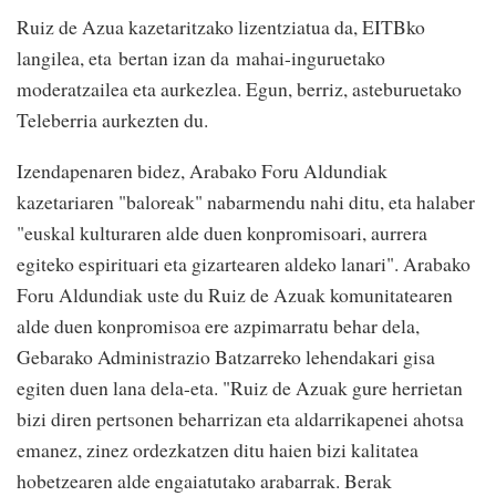
Ruiz de Azua kazetaritzako lizentziatua da, EITBko
langilea, eta bertan izan da mahai-inguruetako
moderatzailea eta aurkezlea. Egun, berriz, asteburuetako
Teleberria aurkezten du.
Izendapenaren bidez, Arabako Foru Aldundiak
kazetariaren "baloreak" nabarmendu nahi ditu, eta halaber
"euskal kulturaren alde duen konpromisoari, aurrera
egiteko espirituari eta gizartearen aldeko lanari". Arabako
Foru Aldundiak uste du Ruiz de Azuak komunitatearen
alde duen konpromisoa ere azpimarratu behar dela,
Gebarako Administrazio Batzarreko lehendakari gisa
egiten duen lana dela-eta. "Ruiz de Azuak gure herrietan
bizi diren pertsonen beharrizan eta aldarrikapenei ahotsa
emanez, zinez ordezkatzen ditu haien bizi kalitatea
hobetzearen alde engaiatutako arabarrak. Berak