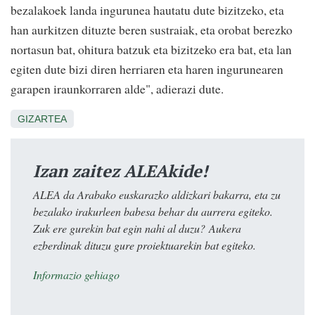
bezalakoek landa ingurunea hautatu dute bizitzeko, eta
han aurkitzen dituzte beren sustraiak, eta orobat berezko
nortasun bat, ohitura batzuk eta bizitzeko era bat, eta lan
egiten dute bizi diren herriaren eta haren ingurunearen
garapen iraunkorraren alde", adierazi dute.
GIZARTEA
Izan zaitez ALEAkide!
ALEA da Arabako euskarazko aldizkari bakarra, eta zu
bezalako irakurleen babesa behar du aurrera egiteko.
Zuk ere gurekin bat egin nahi al duzu? Aukera
ezberdinak dituzu gure proiektuarekin bat egiteko.
Informazio gehiago