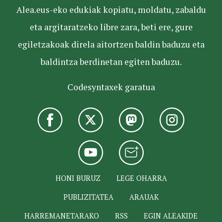
Alea.eus-eko edukiak kopiatu, moldatu, zabaldu
eta argitaratzeko libre zara, beti ere, gure
egiletzakoak direla aitortzen baldin baduzu eta
baldintza berdinetan egiten baduzu.
Codesyntaxek garatua
HONI BURUZ
LEGE OHARRA
PUBLIZITATEA
ARAUAK
HARREMANETARAKO
RSS
EGIN ALEAKIDE