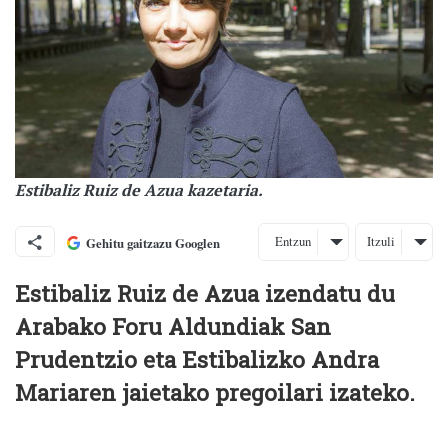
Estibaliz Ruiz de Azua kazetaria.
Entzun
Itzuli
Gehitu gaitzazu Googlen
Estibaliz Ruiz de Azua izendatu du
Arabako Foru Aldundiak San
Prudentzio eta Estibalizko Andra
Mariaren jaietako pregoilari izateko.