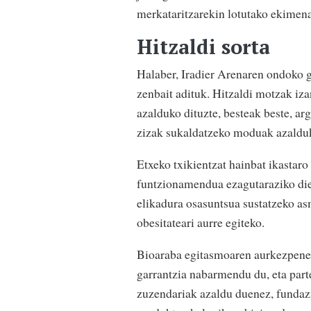
merkataritzarekin lotutako ekimena
Hitzaldi sorta
Halaber, Iradier Arenaren ondoko g
zenbait adituk. Hitzaldi motzak iza
azalduko dituzte, besteak beste, ar
zizak sukaldatzeko moduak azalduk
Etxeko txikientzat hainbat ikastaro
funtzionamendua ezagutaraziko diet
elikadura osasuntsua sustatzeko asm
obesitateari aurre egiteko.
Bioaraba egitasmoaren aurkezpenea
garrantzia nabarmendu du, eta part
zuzendariak azaldu duenez, fundazi