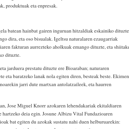
k, produktuak eta enpresak.
ela batean hainbat gairen inguruan hitzaldiak eskainiko dituzte
ngo dira, eta oso bisualak. Igeltsu naturalaren ezaugarriak
giaren fakturan aurrezteko aholkuak emango dituzte, eta shiitak
o dituzte.
 eta jarduera prestatu dituzte ere Bioaraban; naturaren
e eta baratzeko lanak nola egiten diren, besteak beste. Ekime
oarekin jarri dute martxan antolatzaileek, eta haurren
n, Jose Miguel Knorr azokaren lehendakariak ekitaldiaren
e hartzeko deia egin. Josune Albizu Vital Fundazioaren
oak bat egiten du azokak sustatu nahi duen helburuarekin: