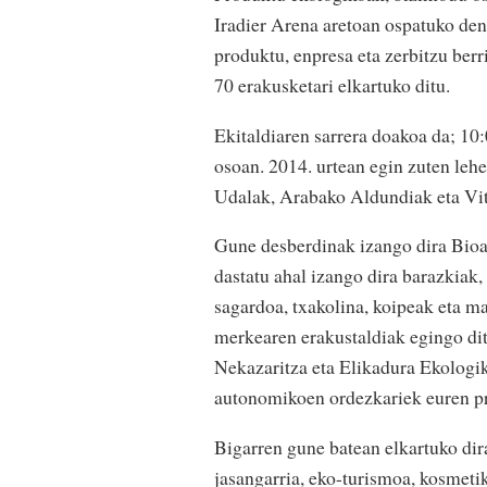
Iradier Arena aretoan ospatuko den
produktu, enpresa eta zerbitzu berr
70 erakusketari elkartuko ditu.
Ekitaldiaren sarrera doakoa da; 10:
osoan. 2014. urtean egin zuten lehe
Udalak, Arabako Aldundiak eta Vit
Gune desberdinak izango dira Bioar
dastatu ahal izango dira barazkiak,
sagardoa, txakolina, koipeak eta m
merkearen erakustaldiak egingo dit
Nekazaritza eta Elikadura Ekologik
autonomikoen ordezkariek euren pro
Bigarren gune batean elkartuko dira
jasangarria, eko-turismoa, kosmetik