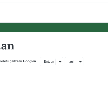
uan
Gehitu gaitzazu Googlen
Entzun
Itzuli