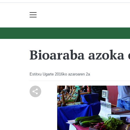
Bioaraba azoka 
Estitxu Ugarte
2016ko azaroaren 2a