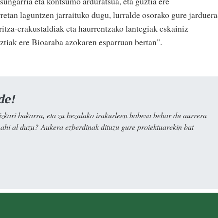
ungarria eta kontsumo arduratsua, eta guztia ere
etan laguntzen jarraituko dugu, lurralde osorako gure jarduera
aritza-erakustaldiak eta haurrentzako lantegiak eskainiz
ztiak ere Bioaraba azokaren esparruan bertan".
de!
kari bakarra, eta zu bezalako irakurleen babesa behar du aurrera
nahi al duzu? Aukera ezberdinak dituzu gure proiektuarekin bat