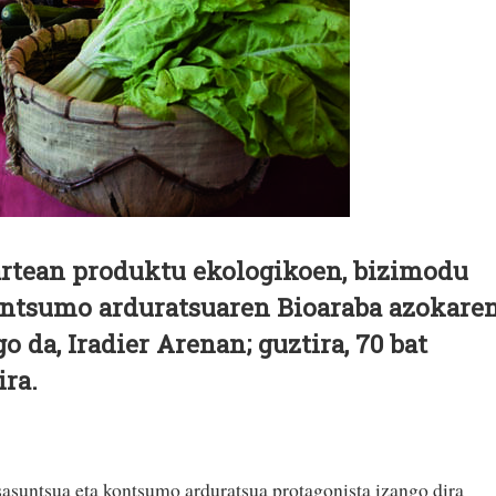
tartean produktu ekologikoen, bizimodu
ontsumo arduratsuaren Bioaraba azokare
o da, Iradier Arenan; guztira, 70 bat
ira.
asuntsua eta kontsumo arduratsua protagonista izango dira