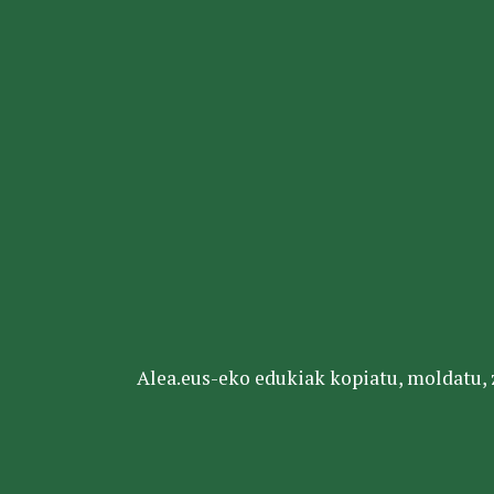
Alea.eus-eko edukiak kopiatu, moldatu, za