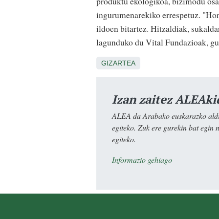
produktu ekologikoa, bizimodu osas
ingurumenarekiko errespetuz. "Horr
ildoen bitartez. Hitzaldiak, sukald
lagunduko du Vital Fundazioak, gu
GIZARTEA
Izan zaitez ALEAki
ALEA da Arabako euskarazko aldiz
egiteko. Zuk ere gurekin bat egin 
egiteko.
Informazio gehiago