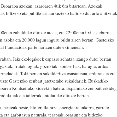
 Bioaraba azokan, azaroaren 4tik 6ra bitartean. Azokak
iak biltzeko eta publikoari aurkezteko balioko du; arlo anitzeta
00etan zabalduko dituzte ateak, eta 22:00etan itxi, asteburu
n azoka eta 20.000 lagun inguru bildu ziren bertan. Gasteizko
al Fundazioak parte hartzen dute ekimenean.
aban. Jaki ekologikoek espazio zehatza izango dute; bertan
 gaztak, frutak, ogiak, gozokiak, kontserbak, haragia, ardoa,
armeladak. Toki berean sukaldaritza osasuntsua, arduratsua eta
uzte Gasteizko zenbait jatetxetako sukaldariek. Euskadiko
oaren Kontseiluko kideekin batera, Espainiako zenbait erkide
duktuak eta tailerrak antolatuko dituzte bertan.
, besteak beste, bio-eraikuntza, energia iraunkorra, garraio
a eta garbitasun naturala, terapiak, osasuna eta bidezko