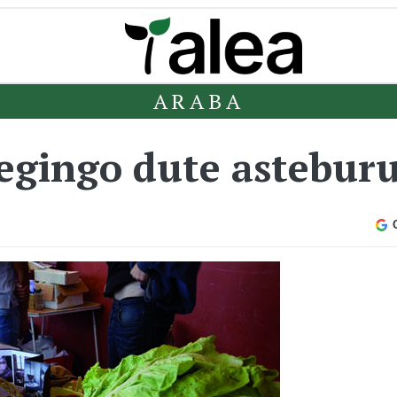
ARABA
egingo dute astebur