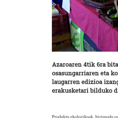
Azaroaren 4tik 6ra bi
osasungarriaren eta k
laugarren edizioa izang
erakusketari bilduko d
Produktu ekologikoak, bizimodu os