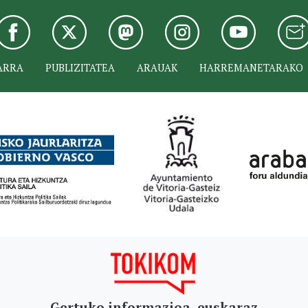
ARRA
PUBLIZITATEA
ARAUAK
HARREMANETARAKO
Gertuko informazioa, euskaraz