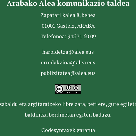
Arabako Alea komunikazio taldea
Zapatari kalea 8, behea
01001 Gasteiz, ARABA
Telefonoa: 945 71 60 09
harpidetza@alea.eus
erredakzioa@alea.eus
publizitatea@alea.eus
baldu eta argitaratzeko libre zara, beti ere, gure egile
baldintza berdinetan egiten baduzu.
Codesyntaxek garatua