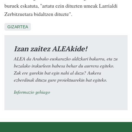
buruek eskatuta, "artatu ezin dituzten umeak Larrialdi
Zerbitzuetara bidaltzen dituzte".
GIZARTEA
Izan zaitez ALEAkide!
ALEA da Arabako euskarazko aldizkari bakarra, eta zu
bezalako irakurleen babesa behar du aurrera egiteko.
Zuk ere gurekin bat egin nahi al duzu? Aukera
ezberdinak dituzu gure proiektuarekin bat egiteko.
Informazio gehiago