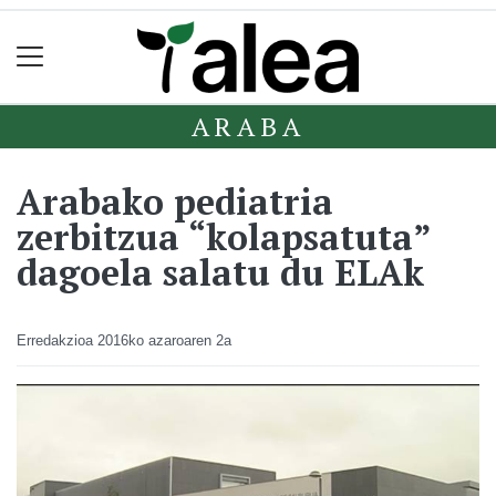
ARABA
Arabako pediatria
zerbitzua “kolapsatuta”
dagoela salatu du ELAk
Erredakzioa
2016ko azaroaren 2a