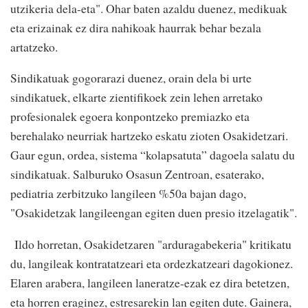
utzikeria dela-eta". Ohar baten azaldu duenez, medikuak
eta erizainak ez dira nahikoak haurrak behar bezala
artatzeko.
Sindikatuak gogorarazi duenez, orain dela bi urte
sindikatuek, elkarte zientifikoek zein lehen arretako
profesionalek egoera konpontzeko premiazko eta
berehalako neurriak hartzeko eskatu zioten Osakidetzari.
Gaur egun, ordea, sistema “kolapsatuta” dagoela salatu du
sindikatuak. Salburuko Osasun Zentroan, esaterako,
pediatria zerbitzuko langileen %50a bajan dago,
"Osakidetzak langileengan egiten duen presio itzelagatik".
Ildo horretan, Osakidetzaren "arduragabekeria" kritikatu
du, langileak kontratatzeari eta ordezkatzeari dagokionez.
Elaren arabera, langileen laneratze-ezak ez dira betetzen,
eta horren eraginez, estresarekin lan egiten dute. Gainera,