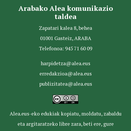
Arabako Alea komunikazio
taldea
Zapatari kalea 8, behea
01001 Gasteiz, ARABA
Telefonoa: 945 71 60 09
harpidetza@alea.eus
erredakzioa@alea.eus
publizitatea@alea.eus
Alea.eus-eko edukiak kopiatu, moldatu, zabaldu
eta argitaratzeko libre zara, beti ere, gure