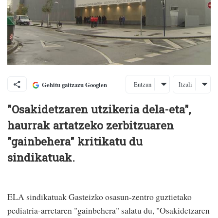
Entzun
Itzuli
Gehitu gaitzazu Googlen
"Osakidetzaren utzikeria dela-eta",
haurrak artatzeko zerbitzuaren
"gainbehera" kritikatu du
sindikatuak.
ELA sindikatuak Gasteizko osasun-zentro guztietako
pediatria-arretaren "gainbehera" salatu du, "Osakidetzaren