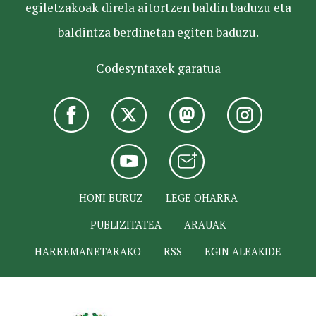
egiletzakoak direla aitortzen baldin baduzu eta
baldintza berdinetan egiten baduzu.
Codesyntaxek garatua
HONI BURUZ
LEGE OHARRA
PUBLIZITATEA
ARAUAK
HARREMANETARAKO
RSS
EGIN ALEAKIDE