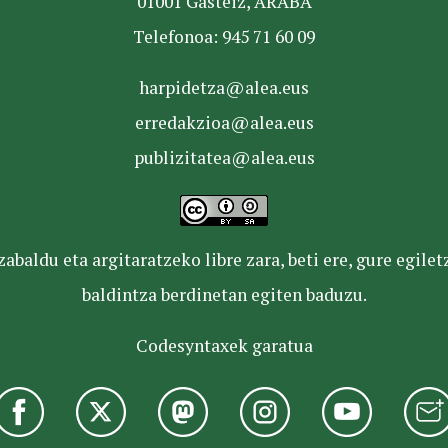
01001 Gasteiz, ARABA
Telefonoa: 945 71 60 09
harpidetza@alea.eus
erredakzioa@alea.eus
publizitatea@alea.eus
baldu eta argitaratzeko libre zara, beti ere, gure egile
baldintza berdinetan egiten baduzu.
Codesyntaxek garatua