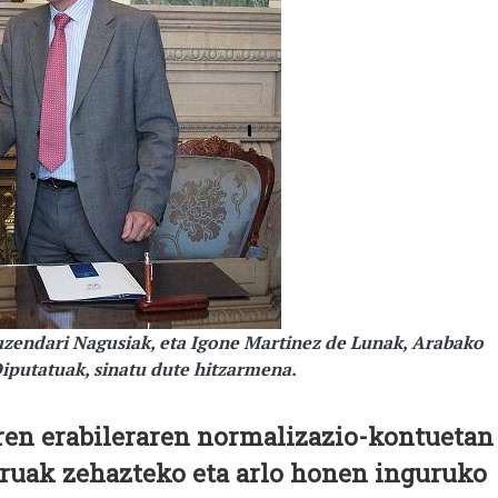
uzendari Nagusiak, eta Igone Martinez de Lunak, Arabako
Diputatuak, sinatu dute hitzarmena.
ren erabileraren normalizazio-kontuetan
rruak zehazteko eta arlo honen inguruko