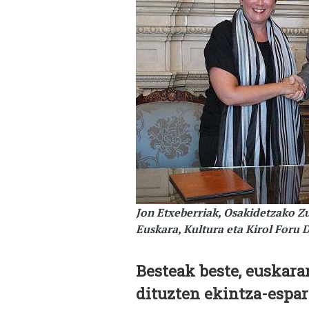
Jon Etxeberriak, Osakidetzako Z
Euskara, Kultura eta Kirol Foru 
Besteak beste, euskara
dituzten ekintza-espa