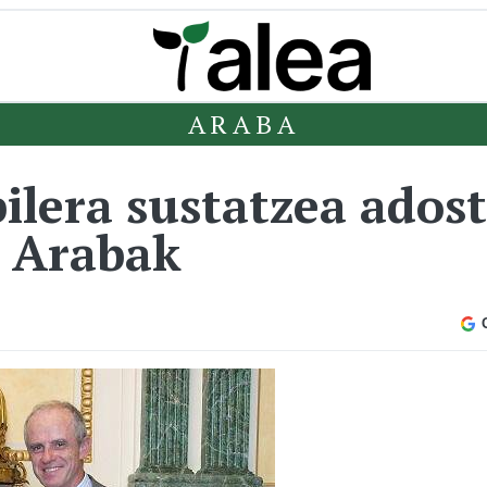
ARABA
ilera sustatzea ados
a Arabak