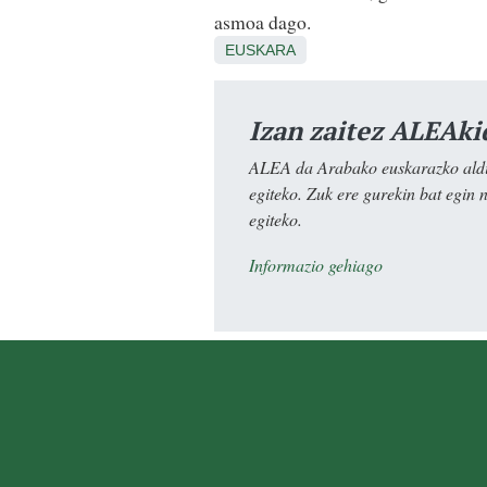
asmoa dago.
EUSKARA
Izan zaitez ALEAki
ALEA da Arabako euskarazko aldiz
egiteko. Zuk ere gurekin bat egin 
egiteko.
Informazio gehiago