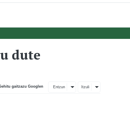
tu dute
Gehitu gaitzazu Googlen
Entzun
Itzuli