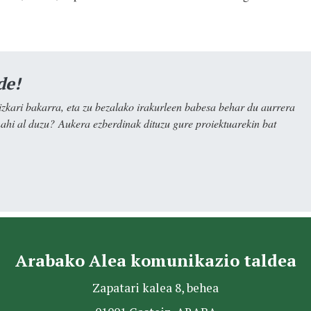
de!
kari bakarra, eta zu bezalako irakurleen babesa behar du aurrera
nahi al duzu? Aukera ezberdinak dituzu gure proiektuarekin bat
Arabako Alea komunikazio taldea
Zapatari kalea 8, behea