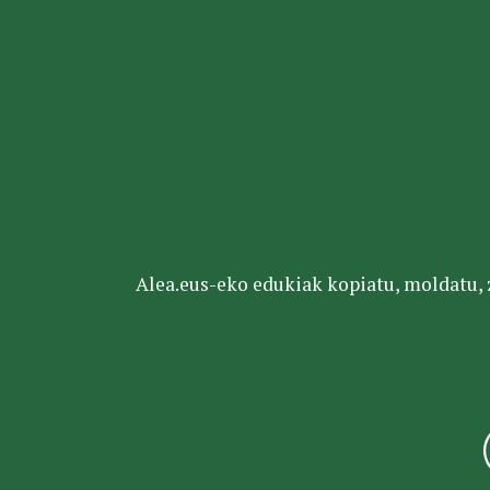
Alea.eus-eko edukiak kopiatu, moldatu, za