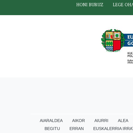
HONI BURUZ
LEGE OH
AIARALDEA
AIKOR
AIURRI
ALEA
BEGITU
ERRAN
EUSKALERRIA IRRA