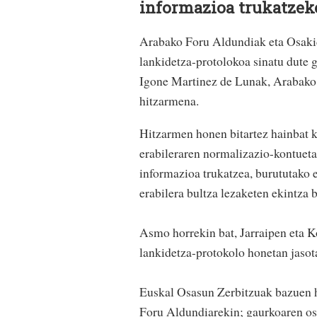
informazioa trukatzek
Arabako Foru Aldundiak eta Osakid
lankidetza-protolokoa sinatu dute 
Igone Martinez de Lunak, Arabako 
hitzarmena.
Hitzarmen honen bitartez hainbat k
erabileraren normalizazio-kontueta
informazioa trukatzea, burututako e
erabilera bultza lezaketen ekintza 
Asmo horrekin bat, Jarraipen eta K
lankidetza-protokolo honetan jasot
Euskal Osasun Zerbitzuak bazuen h
Foru Aldundiarekin; gaurkoaren os