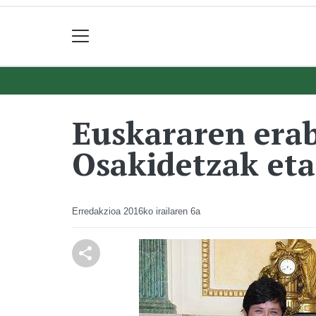
Euskararen erab
Osakidetzak et
Erredakzioa
2016ko irailaren 6a