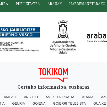
ARRA
PUBLIZITATEA
ARAUAK
HARREMANETARAKO
Gertuko informazioa, euskaraz
AMEZTI
ANBOTO
ANTXETA IRRATIA
ATARIA
AZP
TIA
GEURIA
GOIENA
GOIERRI TELEBISTA
GUAIXE