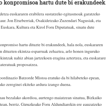
o konpromisoa hartu dute bi erakundeek
etza euskararen erabilera sustatzeko egitasmoak garatzeko
gaur. Jon Etxeberriak, Osakidetzako Zuzendari Nagusiak, eta
Euskara, Kultura eta Kirol Foru Diputatuak, sinatu dute
onpromiso hartu dituzte bi erakundeek, hala nola, euskararen
n dituzten ekintza-esparruak zehaztea, arlo honen inguruko
kintzak nahiz abian jartzekoen eragina aztertzea, eta euskarare
bateratuak proposatzea.
oordinazio Batzorde Mistoa eratuko da bi hilabeteko epean,
ako zereginei ekiteko ardura izango duena.
au bezalako akordioa, aurtengo maiatzean sinatua, Bizkaiko
tean, berriz, Gipuzkoako Foru Aldundiarekin ere gauzatzeko