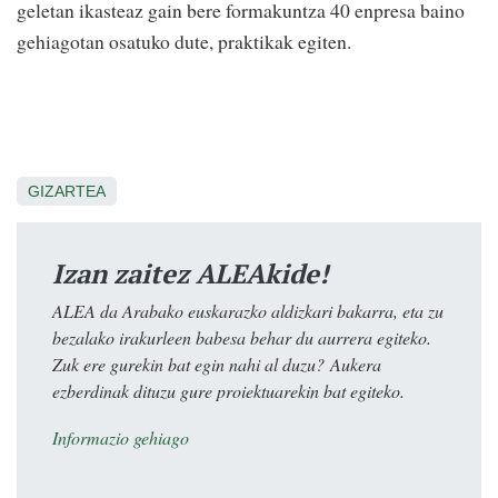
geletan ikasteaz gain bere formakuntza 40 enpresa baino
gehiagotan osatuko dute, praktikak egiten.
GIZARTEA
Izan zaitez ALEAkide!
ALEA da Arabako euskarazko aldizkari bakarra, eta zu
bezalako irakurleen babesa behar du aurrera egiteko.
Zuk ere gurekin bat egin nahi al duzu? Aukera
ezberdinak dituzu gure proiektuarekin bat egiteko.
Informazio gehiago