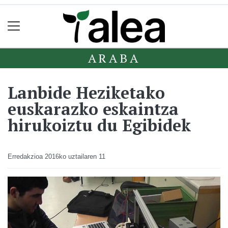
ARABA
Lanbide Heziketako
euskarazko eskaintza
hirukoiztu du Egibidek
Erredakzioa
2016ko uztailaren 11