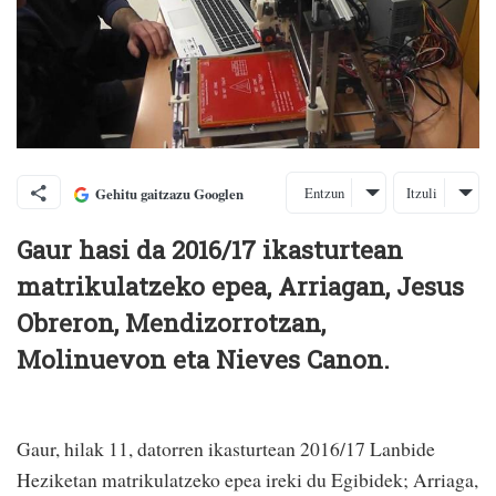
Entzun
Itzuli
Gehitu gaitzazu Googlen
Gaur hasi da 2016/17 ikasturtean
matrikulatzeko epea, Arriagan, Jesus
Obreron, Mendizorrotzan,
Molinuevon eta Nieves Canon.
Gaur, hilak 11, datorren ikasturtean 2016/17 Lanbide
Heziketan matrikulatzeko epea ireki du Egibidek; Arriaga,