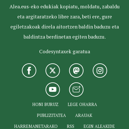
Alea.eus-eko edukiak kopiatu, moldatu, zabaldu
eta argitaratzeko libre zara, beti ere, gure
egiletzakoak direla aitortzen baldin baduzu eta
baldintza berdinetan egiten baduzu.
Codesyntaxek garatua
HONI BURUZ
LEGE OHARRA
PUBLIZITATEA
ARAUAK
HARREMANETARAKO
RSS
EGIN ALEAKIDE