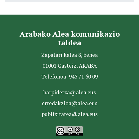
Arabako Alea komunikazio
taldea
Zapatari kalea 8, behea
01001 Gasteiz, ARABA
Telefonoa: 945 71 60 09
harpidetza@alea.eus
erredakzioa@alea.eus
publizitatea@alea.eus