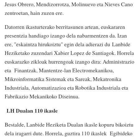
Jesus Obrero, Mendizorrotza, Molinuevo eta Nieves Cano
zentroetan, hain zuzen ere.
Datorren ikasturterako berritasunen artean, euskararen
presentzia handiago izango dela nabarmentzen da. Izan
ere, "eskaintza hirukoiztu" egin dela adierazi du Lanbide
Heziketako zuzendari Xabier Lopez de Santiagok. Horrela
euskarazko zikloak hurrengoak izango dira: Administrazio
eta Finantzak, Mantentze-lan Electromekanikoa,
Mikroinformatika Sistemak eta Sareak, Mekatronika
Industriala, Automatizazioa eta Robotika Industriala eta
Fabrikazio Mekanikoko Diseinua.
LH Dualan 110 ikasle
Bestalde, Lanbide Heziketa Dualan ikasle kopuru bikoiztu
dela iragarri dute. Horrela, guztira 110 ikaslek Egibideko