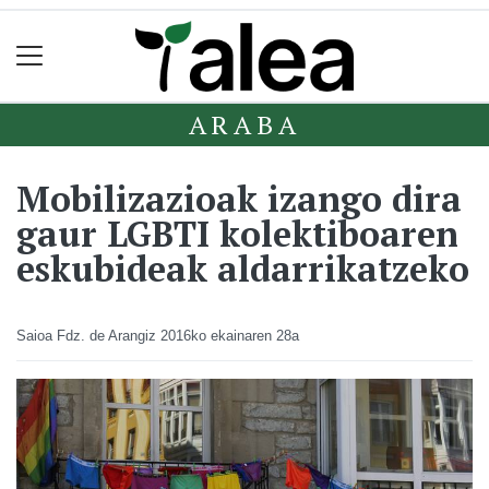
ARABA
Mobilizazioak izango dira
gaur LGBTI kolektiboaren
eskubideak aldarrikatzeko
Saioa Fdz. de Arangiz
2016ko ekainaren 28a