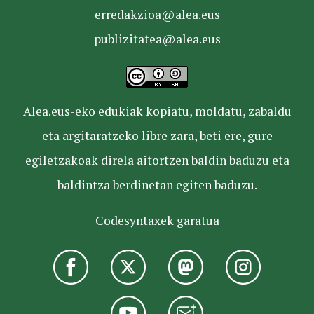
erredakzioa@alea.eus
publizitatea@alea.eus
Alea.eus-eko edukiak kopiatu, moldatu, zabaldu
eta argitaratzeko libre zara, beti ere, gure
egiletzakoak direla aitortzen baldin baduzu eta
baldintza berdinetan egiten baduzu.
Codesyntaxek garatua