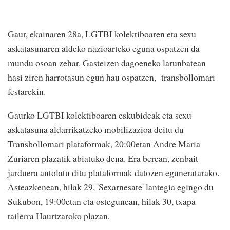
Gaur, ekainaren 28a, LGTBI kolektiboaren eta sexu
askatasunaren aldeko nazioarteko eguna ospatzen da
mundu osoan zehar. Gasteizen dagoeneko larunbatean
hasi ziren harrotasun egun hau ospatzen, transbollomari
festarekin.
Gaurko LGTBI kolektiboaren eskubideak eta sexu
askatasuna aldarrikatzeko mobilizazioa deitu du
Transbollomari plataformak, 20:00etan Andre Maria
Zuriaren plazatik abiatuko dena. Era berean, zenbait
jarduera antolatu ditu plataformak datozen eguneratarako.
Asteazkenean, hilak 29, 'Sexarnesate' lantegia egingo du
Sukubon, 19:00etan eta ostegunean, hilak 30, txapa
tailerra Haurtzaroko plazan.