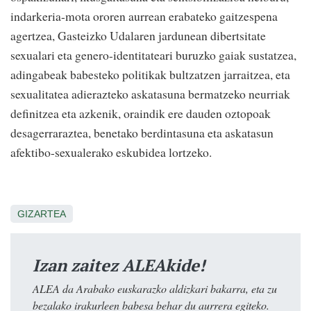
indarkeria-mota ororen aurrean erabateko gaitzespena
agertzea, Gasteizko Udalaren jardunean dibertsitate
sexualari eta genero-identitateari buruzko gaiak sustatzea,
adingabeak babesteko politikak bultzatzen jarraitzea, eta
sexualitatea adierazteko askatasuna bermatzeko neurriak
definitzea eta azkenik, oraindik ere dauden oztopoak
desagerraraztea, benetako berdintasuna eta askatasun
afektibo-sexualerako eskubidea lortzeko.
GIZARTEA
Izan zaitez ALEAkide!
ALEA da Arabako euskarazko aldizkari bakarra, eta zu
bezalako irakurleen babesa behar du aurrera egiteko.