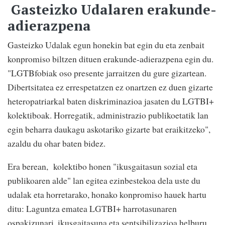
Gasteizko Udalaren erakunde-
adierazpena
Gasteizko Udalak egun honekin bat egin du eta zenbait
konpromiso biltzen dituen erakunde-adierazpena egin du.
"LGTBfobiak oso presente jarraitzen du gure gizartean.
Dibertsitatea ez errespetatzen ez onartzen ez duen gizarte
heteropatriarkal baten diskriminazioa jasaten du LGTBI+
kolektiboak. Horregatik, administrazio publikoetatik lan
egin beharra daukagu askotariko gizarte bat eraikitzeko",
azaldu du ohar baten bidez.
Era berean, kolektibo honen "ikusgaitasun sozial eta
publikoaren alde" lan egitea ezinbestekoa dela uste du
udalak eta horretarako, honako konpromiso hauek hartu
ditu: Laguntza ematea LGTBI+ harrotasunaren
ospakizunari, ikusgaitasuna eta sentsibilizazioa helburu,