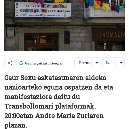
Entzun
Itzuli
Gehitu gaitzazu Googlen
Gaur Sexu askatasunaren aldeko
nazioarteko eguna ospatzen da eta
manifestaziora deitu du
Transbollomari plataformak.
20:00etan Andre Maria Zuriaren
plazan.