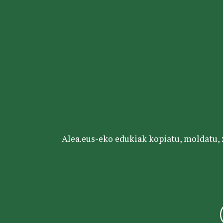
Alea.eus-eko edukiak kopiatu, moldatu, za