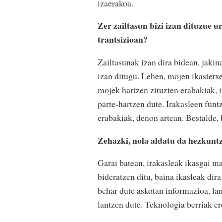
izaerakoa.
Zer zailtasun bizi izan dituzue ur
trantsizioan?
Zailtasunak izan dira bidean, jakin
izan ditugu. Lehen, mojen ikastetxe 
mojek hartzen zituzten erabakiak, i
parte-hartzen dute. Irakasleen fun
erabakiak, denon artean. Bestalde,
Zehazki, nola aldatu da hezkunt
Garai batean, irakasleak ikasgai ma
bideratzen ditu, baina ikasleak dir
behar dute askotan informazioa, la
lantzen dute. Teknologia berriak er