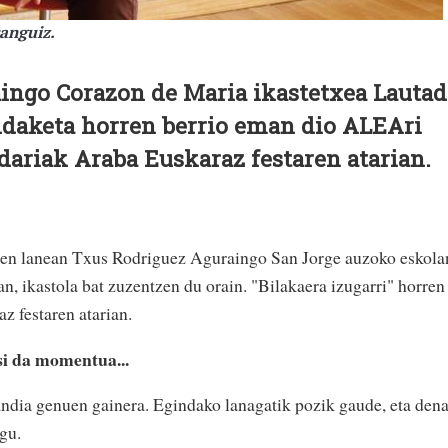
anguiz.
aingo Corazon de Maria ikastetxea Lautad
aldaketa horren berrio eman dio ALEAri
ariak Araba Euskaraz festaren atarian.
i zen lanean Txus Rodriguez Aguraingo San Jorge auzoko eskola
n, ikastola bat zuzentzen du orain. "Bilakaera izugarri" horren
az festaren atarian.
si da momentua...
ndia genuen gainera. Egindako lanagatik pozik gaude, eta den
ugu.