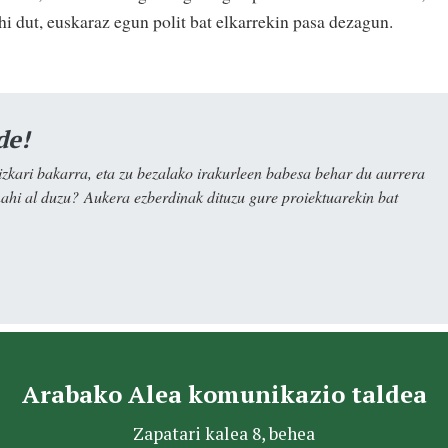
hi dut, euskaraz egun polit bat elkarrekin pasa dezagun.
de!
kari bakarra, eta zu bezalako irakurleen babesa behar du aurrera
nahi al duzu? Aukera ezberdinak dituzu gure proiektuarekin bat
Arabako Alea komunikazio taldea
Zapatari kalea 8, behea