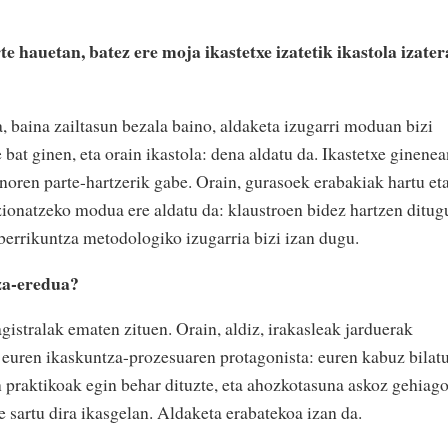
te hauetan, batez ere moja ikastetxe izatetik ikastola izater
a, baina zailtasun bezala baino, aldaketa izugarri moduan bizi
bat ginen, eta orain ikastola: dena aldatu da. Ikastetxe ginenea
noren parte-hartzerik gabe. Orain, gurasoek erabakiak hartu et
tzionatzeko modua ere aldatu da: klaustroen bidez hartzen ditug
 berrikuntza metodologiko izugarria bizi izan dugu.
za-eredua?
gistralak ematen zituen. Orain, aldiz, irakasleak jarduerak
a euren ikaskuntza-prozesuaren protagonista: euren kabuz bilat
n praktikoak egin behar dituzte, eta ahozkotasuna askoz gehiag
e sartu dira ikasgelan. Aldaketa erabatekoa izan da.