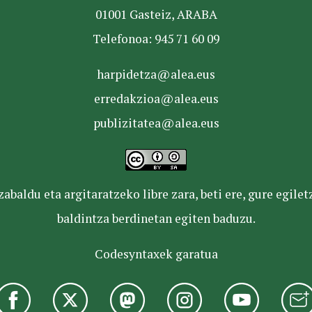
01001 Gasteiz, ARABA
Telefonoa: 945 71 60 09
harpidetza@alea.eus
erredakzioa@alea.eus
publizitatea@alea.eus
baldu eta argitaratzeko libre zara, beti ere, gure egile
baldintza berdinetan egiten baduzu.
Codesyntaxek garatua