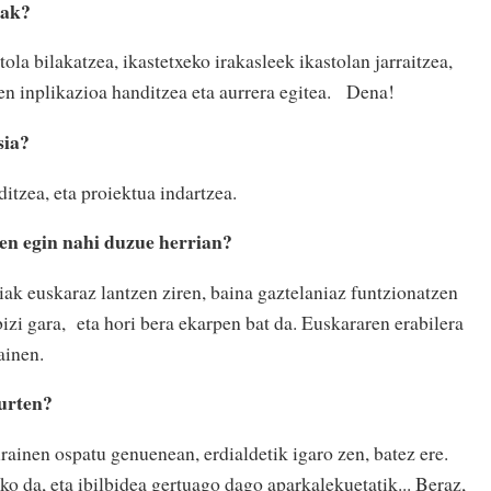
lak?
ola bilakatzea, ikastetxeko irakasleek ikastolan jarraitzea,
n inplikazioa handitzea eta aurrera egitea. Dena!
sia?
itzea, eta proiektua indartzea.
en egin nahi duzue herrian?
iak euskaraz lantzen ziren, baina gaztelaniaz funtzionatzen
izi gara, eta hori bera ekarpen bat da. Euskararen erabilera
ainen.
aurten?
ainen ospatu genuenean, erdialdetik igaro zen, batez ere.
ko da, eta ibilbidea gertuago dago aparkalekuetatik... Beraz,