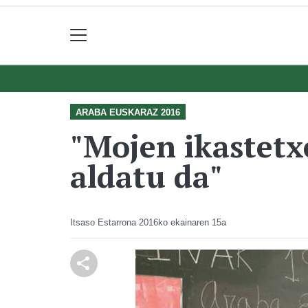
ARABA EUSKARAZ 2016
"Mojen ikastetxe
aldatu da"
Itsaso Estarrona
2016ko ekainaren 15a