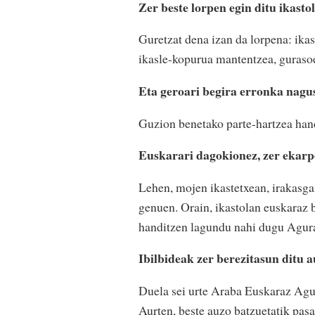
Zer beste lorpen egin ditu ikasto
Guretzat dena izan da lorpena: ikast
ikasle-kopurua mantentzea, gurasoe
Eta geroari begira erronka nagu
Guzion benetako parte-hartzea hand
Euskarari dagokionez, zer ekarp
Lehen, mojen ikastetxean, irakasga
genuen. Orain, ikastolan euskaraz b
handitzen lagundu nahi dugu Agur
Ibilbideak zer berezitasun ditu 
Duela sei urte Araba Euskaraz Agur
Aurten, beste auzo batzuetatik pasa