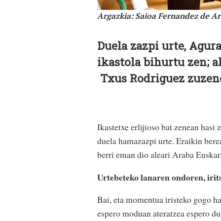
Argazkia: Saioa Fernandez de Ar
Duela zazpi urte, Agur
ikastola bihurtu zen; 
Txus Rodriguez zuzend
Ikastetxe erlijioso bat zenean has
duela hamazazpi urte. Eraikin berea
berri eman dio aleari Araba Euskar
Urtebeteko lanaren ondoren, irit
Bai, eta momentua iristeko gogo ha
espero moduan ateratzea espero d