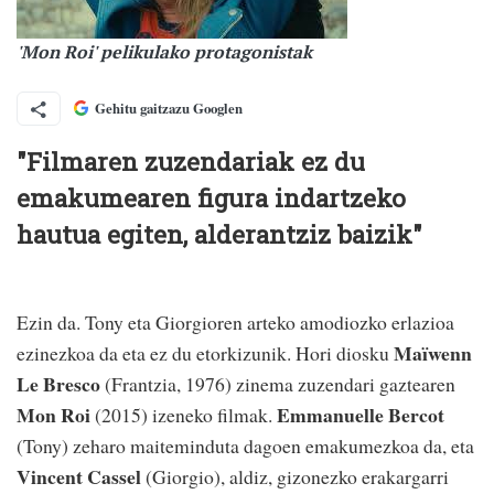
'Mon Roi' pelikulako protagonistak
Gehitu gaitzazu Googlen
"Filmaren zuzendariak ez du
emakumearen figura indartzeko
hautua egiten, alderantziz baizik"
Ezin da. Tony eta Giorgioren arteko amodiozko erlazioa
Maïwenn
ezinezkoa da eta ez du etorkizunik. Hori diosku
Le Bresco
(Frantzia, 1976) zinema zuzendari gaztearen
Mon Roi
Emmanuelle Bercot
(2015) izeneko filmak.
(Tony) zeharo maiteminduta dagoen emakumezkoa da, eta
Vincent Cassel
(Giorgio), aldiz, gizonezko erakargarri