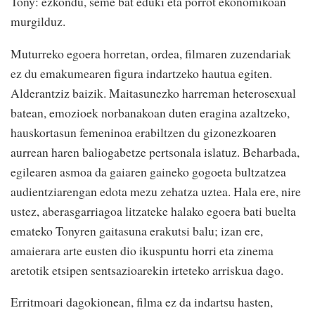
Tony: ezkondu, seme bat eduki eta porrot ekonomikoan
murgilduz.
Muturreko egoera horretan, ordea, filmaren zuzendariak
ez du emakumearen figura indartzeko hautua egiten.
Alderantziz baizik. Maitasunezko harreman heterosexual
batean, emozioek norbanakoan duten eragina azaltzeko,
hauskortasun femeninoa erabiltzen du gizonezkoaren
aurrean haren baliogabetze pertsonala islatuz. Beharbada,
egilearen asmoa da gaiaren gaineko gogoeta bultzatzea
audientziarengan edota mezu zehatza uztea. Hala ere, nire
ustez, aberasgarriagoa litzateke halako egoera bati buelta
emateko Tonyren gaitasuna erakutsi balu; izan ere,
amaierara arte eusten dio ikuspuntu horri eta zinema
aretotik etsipen sentsazioarekin irteteko arriskua dago.
Erritmoari dagokionean, filma ez da indartsu hasten,