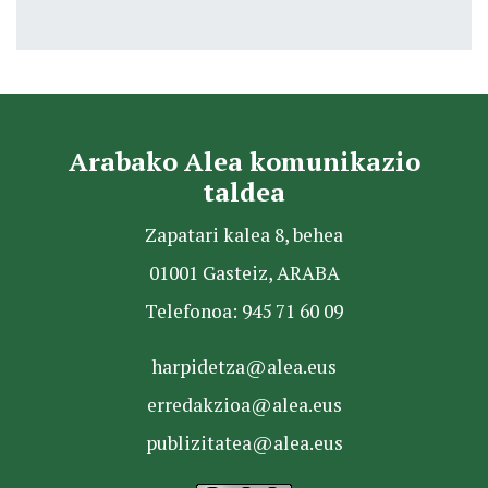
Arabako Alea komunikazio
taldea
Zapatari kalea 8, behea
01001 Gasteiz, ARABA
Telefonoa: 945 71 60 09
harpidetza@alea.eus
erredakzioa@alea.eus
publizitatea@alea.eus