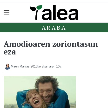
ARABA
Amodioaren zoriontasun
eza
Miren Manias
2016ko ekainaren 10a