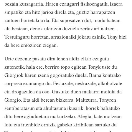
bezain kutsagarria. Haren ezaugarri fisikoengatik, izaera
sinpatiko eta hitz jarioa direla eta, guztiz harrapatzen
zaituen horietakoa da. Eta suposatzen dut, modu batean
ala bestean, denok ulertzen duzuela zertaz ari naizen...
Testuinguru horretan, arrazionalki jokatu ezinik, Tony bizi
da bere emozioen ziegan.
Urte dezente pasatu dira lehen aldiz elkar ezagutu
zutenetik, hala ere, berriro topo egitean Tonyk uste du
Giorgiok haren izena gogoratuko duela. Baina kontrako
sorpresa eramango du. Festazale, neskazale, alkoholzale
eta drogazalea da oso. Gustuko duen makarra moloia da
Giorgio. Eta aldi berean bizkorra. Maltzurra. Tonyren
sentiberatasun eta ahultasuna ikusirik, horiek baliatuko
ditu bere aginduetara makurtzeko. Alegia, kate motzean
lotu eta irtenbide errazik gabeko kiribilean sartuko du