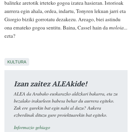
baliteke aretotik irteteko gogoa izatea hasieran. Istorioak
aurrera egin ahala, ordea, indartu, Tonyren lekuan jarri eta
Giorgio biziki gorrotatu dezakezu. Areago, biei astindu
ona emateko gogoa sentitu. Baina, Cassel hain da
moloia
...
ezta?
KULTURA
Izan zaitez ALEAkide!
ALEA da Arabako euskarazko aldizkari bakarra, eta zu
bezalako irakurleen babesa behar du aurrera egiteko.
Zuk ere gurekin bat egin nahi al duzu? Aukera
ezberdinak dituzu gure proiektuarekin bat egiteko.
Informazio gehiago