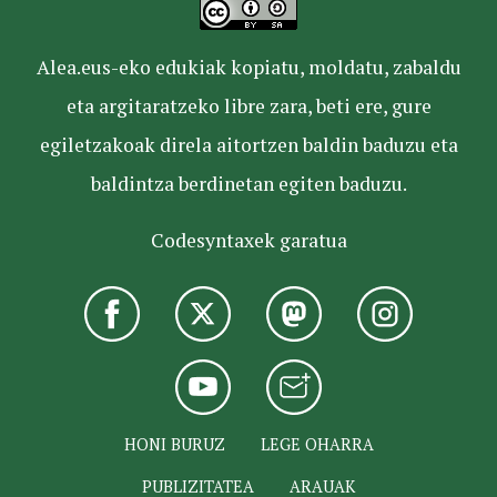
Alea.eus-eko edukiak kopiatu, moldatu, zabaldu
eta argitaratzeko libre zara, beti ere, gure
egiletzakoak direla aitortzen baldin baduzu eta
baldintza berdinetan egiten baduzu.
Codesyntaxek garatua
HONI BURUZ
LEGE OHARRA
PUBLIZITATEA
ARAUAK