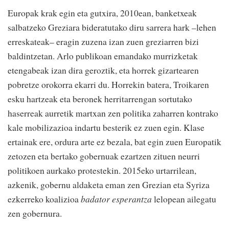
Europak krak egin eta gutxira, 2010ean, banketxeak
salbatzeko Greziara bideratutako diru sarrera hark –lehen
erreskateak– eragin zuzena izan zuen greziarren bizi
baldintzetan. Arlo publikoan emandako murrizketak
etengabeak izan dira geroztik, eta horrek gizartearen
pobretze orokorra ekarri du. Horrekin batera, Troikaren
esku hartzeak eta beronek herritarrengan sortutako
haserreak aurretik martxan zen politika zaharren kontrako
kale mobilizazioa indartu besterik ez zuen egin. Klase
ertainak ere, ordura arte ez bezala, bat egin zuen Europatik
zetozen eta bertako gobernuak ezartzen zituen neurri
politikoen aurkako protestekin. 2015eko urtarrilean,
azkenik, gobernu aldaketa eman zen Grezian eta Syriza
ezkerreko koalizioa
badator esperantza
lelopean ailegatu
zen gobernura.