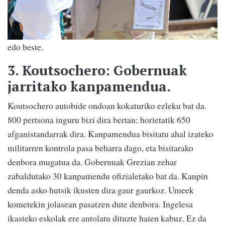
edo beste.
3.
Koutsochero: Gobernuak
jarritako kanpamendua
.
Koutsochero autobide ondoan kokaturiko ezleku bat da.
800 pertsona inguru bizi dira bertan; horietatik 650
afganistandarrak dira. Kanpamendua bisitatu ahal izateko
militarren kontrola pasa beharra dago, eta bisitarako
denbora mugatua da. Gobernuak Grezian zehar
zabaldutako 30 kanpamendu ofizialetako bat da. Kanpin
denda asko hutsik ikusten dira gaur gaurkoz. Umeek
kometekin jolasean pasatzen dute denbora. Ingelesa
ikasteko eskolak ere antolatu dituzte haien kabuz. Ez da