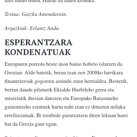
Testua: Gaizka Amondarain.
Argazkiak: Erlantz Anda.
ESPERANTZARA
KONDENATUAK
Europaren porrota beste inon baino hobeto islatzen da
Grezian. Alde batetik, berau izan zen 2008ko lurrikara
finantzieroak gogorren astindu zuen herrialdea. Bestetik,
bertan daude pilaturik Ekialde Hurbileko gerra eta
miseriatik ihesian datozen eta Europako Batasuneko
gainontzeko estatuek hartu nahi izan ez dituzten milaka
errefuxiatuak. Bi trenbide gurutzatzen diren lekuan harri
bat da Grezia gaur egun.