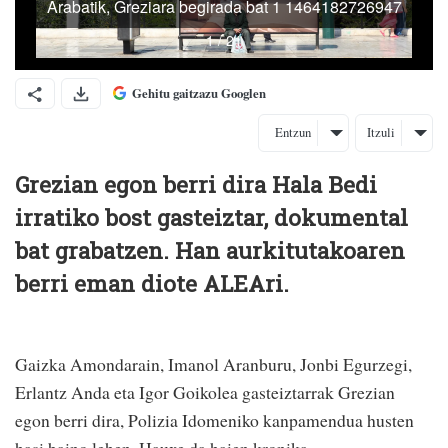
Gehitu gaitzazu Googlen
Entzun
Itzuli
Grezian egon berri dira Hala Bedi
irratiko bost gasteiztar, dokumental
bat grabatzen. Han aurkitutakoaren
berri eman diote ALEAri.
Gaizka Amondarain, Imanol Aranburu, Jonbi Egurzegi,
Erlantz Anda eta Igor Goikolea gasteiztarrak Grezian
egon berri dira, Polizia Idomeniko kanpamendua husten
hasi baino lehen. Hauxe da haien kronika.