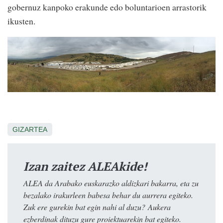
gobernuz kanpoko erakunde edo boluntarioen arrastorik
ikusten.
GIZARTEA
Izan zaitez ALEAkide!
ALEA da Arabako euskarazko aldizkari bakarra, eta zu
bezalako irakurleen babesa behar du aurrera egiteko.
Zuk ere gurekin bat egin nahi al duzu? Aukera
ezberdinak dituzu gure proiektuarekin bat egiteko.