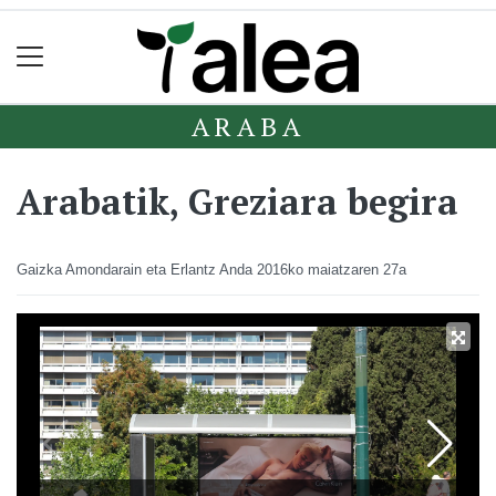
ARABA
Arabatik, Greziara begira
Gaizka Amondarain eta Erlantz Anda
2016ko maiatzaren 27a