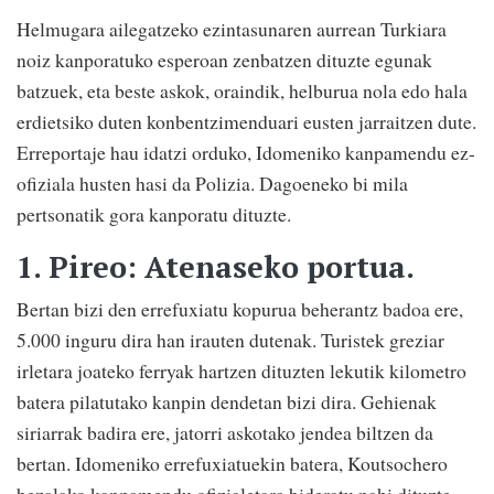
Helmugara ailegatzeko ezintasunaren aurrean Turkiara
noiz kanporatuko esperoan zenbatzen dituzte egunak
batzuek, eta beste askok, oraindik, helburua nola edo hala
erdietsiko duten konbentzimenduari eusten jarraitzen dute.
Erreportaje hau idatzi orduko, Idomeniko kanpamendu ez-
ofiziala husten hasi da Polizia. Dagoeneko bi mila
pertsonatik gora kanporatu dituzte.
1.
Pireo: Atenaseko portua.
Bertan bizi den errefuxiatu kopurua beherantz badoa ere,
5.000 inguru dira han irauten dutenak. Turistek greziar
irletara joateko ferryak hartzen dituzten lekutik kilometro
batera pilatutako kanpin dendetan bizi dira. Gehienak
siriarrak badira ere, jatorri askotako jendea biltzen da
bertan. Idomeniko errefuxiatuekin batera, Koutsochero
bezalako kanpamendu ofizialetara bideratu nahi dituzte