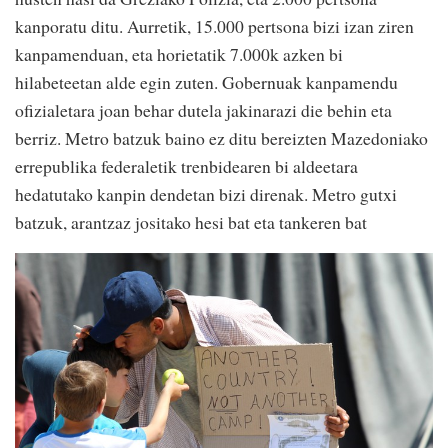
kanporatu ditu. Aurretik, 15.000 pertsona bizi izan ziren
kanpamenduan, eta horietatik 7.000k azken bi
hilabeteetan alde egin zuten. Gobernuak kanpamendu
ofizialetara joan behar dutela jakinarazi die behin eta
berriz. Metro batzuk baino ez ditu bereizten Mazedoniako
errepublika federaletik trenbidearen bi aldeetara
hedatutako kanpin dendetan bizi direnak. Metro gutxi
batzuk, arantzaz jositako hesi bat eta tankeren bat