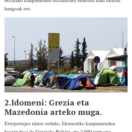
hangoak ere.
2.
Idomeni: Grezia eta
Mazedonia arteko muga
.
Erreportajea idatzi orduko, Idomeniko kanpamendua
husten hasi da Greziako Polizia, eta 2.000 pertsona