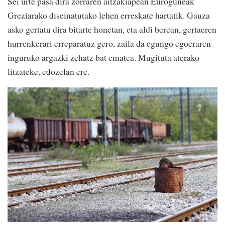
Sei urte pasa dira zorraren aitzakiapean Euroguneak
Greziarako diseinatutako lehen erreskate hartatik. Gauza
asko gertatu dira bitarte honetan, eta aldi berean, gertaeren
hurrenkerari erreparatuz gero, zaila da egungo egoeraren
inguruko argazki zehatz bat ematea. Mugituta aterako
litzateke, edozelan ere.