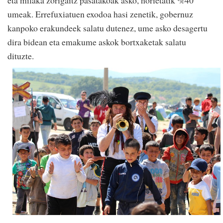
umeak. Errefuxiatuen exodoa hasi zenetik, gobernuz
kanpoko erakundeek salatu dutenez, ume asko desagertu
dira bidean eta emakume askok bortxaketak salatu
dituzte.