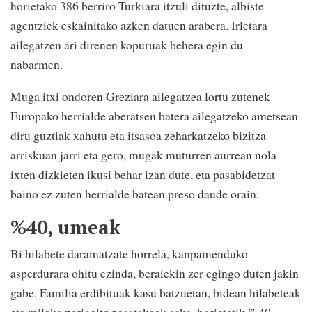
horietako 386 berriro Turkiara itzuli dituzte, albiste
agentziek eskainitako azken datuen arabera. Irletara
ailegatzen ari direnen kopuruak behera egin du
nabarmen.
Muga itxi ondoren Greziara ailegatzea lortu zutenek
Europako herrialde aberatsen batera ailegatzeko ametsean
diru guztiak xahutu eta itsasoa zeharkatzeko bizitza
arriskuan jarri eta gero, mugak muturren aurrean nola
ixten dizkieten ikusi behar izan dute, eta pasabidetzat
baino ez zuten herrialde batean preso daude orain.
%40, umeak
Bi hilabete daramatzate horrela, kanpamenduko
asperdurara ohitu ezinda, beraiekin zer egingo duten jakin
gabe. Familia erdibituak kasu batzuetan, bidean hilabeteak
eta milaka zorigaitz pasatakoak asko, horietatik %40