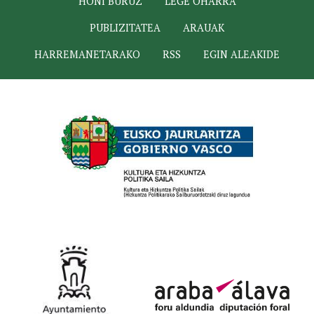
HONI BURUZ
LEGE OHARRA
PUBLIZITATEA
ARAUAK
HARREMANETARAKO
RSS
EGIN ALEAKIDE