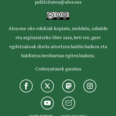
publizitatea@alea.eus
Alea.eus-eko edukiak kopiatu, moldatu, zabaldu
eta argitaratzeko libre zara, beti ere, gure
egiletzakoak direla aitortzen baldin baduzu eta
baldintza berdinetan egiten baduzu.
Codesyntaxek garatua