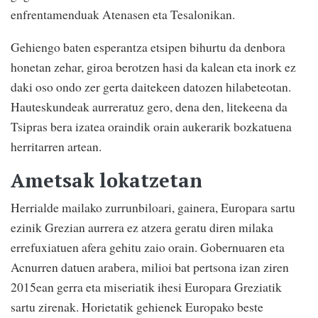
enfrentamenduak Atenasen eta Tesalonikan.
Gehiengo baten esperantza etsipen bihurtu da denbora
honetan zehar, giroa berotzen hasi da kalean eta inork ez
daki oso ondo zer gerta daitekeen datozen hilabeteotan.
Hauteskundeak aurreratuz gero, dena den, litekeena da
Tsipras bera izatea oraindik orain aukerarik bozkatuena
herritarren artean.
Ametsak lokatzetan
Herrialde mailako zurrunbiloari, gainera, Europara sartu
ezinik Grezian aurrera ez atzera geratu diren milaka
errefuxiatuen afera gehitu zaio orain. Gobernuaren eta
Acnurren datuen arabera, milioi bat pertsona izan ziren
2015ean gerra eta miseriatik ihesi Europara Greziatik
sartu zirenak. Horietatik gehienek Europako beste