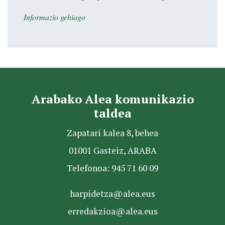
Informazio gehiago
Arabako Alea komunikazio
taldea
Zapatari kalea 8, behea
01001 Gasteiz, ARABA
Telefonoa: 945 71 60 09
harpidetza@alea.eus
erredakzioa@alea.eus