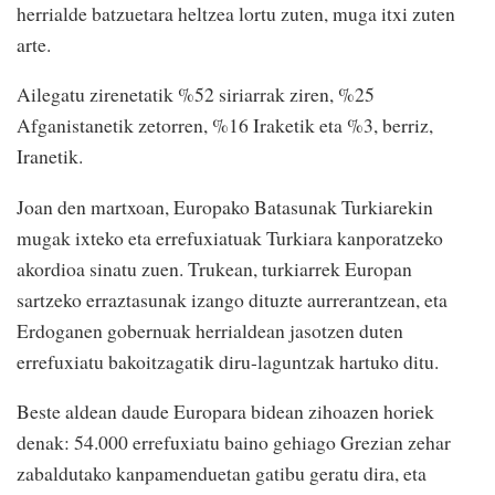
herrialde batzuetara heltzea lortu zuten, muga itxi zuten
arte.
Ailegatu zirenetatik %52 siriarrak ziren, %25
Afganistanetik zetorren, %16 Iraketik eta %3, berriz,
Iranetik.
Joan den martxoan, Europako Batasunak Turkiarekin
mugak ixteko eta errefuxiatuak Turkiara kanporatzeko
akordioa sinatu zuen. Trukean, turkiarrek Europan
sartzeko erraztasunak izango dituzte aurrerantzean, eta
Erdoganen gobernuak herrialdean jasotzen duten
errefuxiatu bakoitzagatik diru-laguntzak hartuko ditu.
Beste aldean daude Europara bidean zihoazen horiek
denak: 54.000 errefuxiatu baino gehiago Grezian zehar
zabaldutako kanpamenduetan gatibu geratu dira, eta