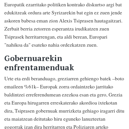
Europatik ezarritako politiken kontrako diskurtso argi bat
edukitzeak ordura arte Syrizarekin bat egin ez zuen jende
askoren babesa eman zion Alexis Tsiprasen hautagaitzari.
Zerbait berria zetorren esperantza irudikatzen zuen
Tsiprasek herritarrengan, eta aldi berean, Europari
"nahikoa da" esateko nahia ordezkatzen zuen.
Gobernuarekin
enfrentamenduak
Urte eta erdi beranduago, greziarren gehiengo batek –boto
emaileen %61k– Europak zorra ordaintzeko jarritako
baldintzei erreferendumean ezezkoa esan eta gero, Grezia
eta Europa hirugarren erreskaterako akordioa ixtekotan
dira, Tsiprasen gobernuak murrizketa gehiago iragarri ditu
eta maiatzean deitutako hiru eguneko lanuzteetan
gogorrak izan dira herritarren eta Poliziaren arteko