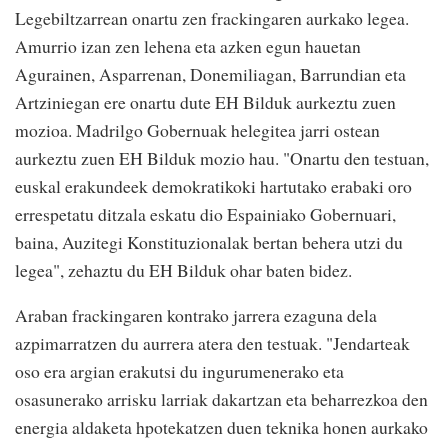
Legebiltzarrean onartu zen frackingaren aurkako legea.
Amurrio izan zen lehena eta azken egun hauetan
Agurainen, Asparrenan, Donemiliagan, Barrundian eta
Artziniegan ere onartu dute EH Bilduk aurkeztu zuen
mozioa. Madrilgo Gobernuak helegitea jarri ostean
aurkeztu zuen EH Bilduk mozio hau. "Onartu den testuan,
euskal erakundeek demokratikoki hartutako erabaki oro
errespetatu ditzala eskatu dio Espainiako Gobernuari,
baina, Auzitegi Konstituzionalak bertan behera utzi du
legea", zehaztu du EH Bilduk ohar baten bidez.
Araban frackingaren kontrako jarrera ezaguna dela
azpimarratzen du aurrera atera den testuak. "Jendarteak
oso era argian erakutsi du ingurumenerako eta
osasunerako arrisku larriak dakartzan eta beharrezkoa den
energia aldaketa hpotekatzen duen teknika honen aurkako