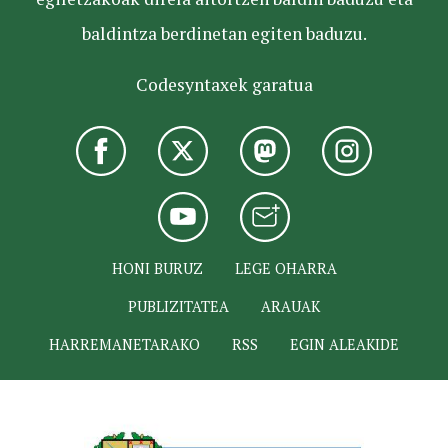
baldintza berdinetan egiten baduzu.
Codesyntaxek garatua
HONI BURUZ
LEGE OHARRA
PUBLIZITATEA
ARAUAK
HARREMANETARAKO
RSS
EGIN ALEAKIDE