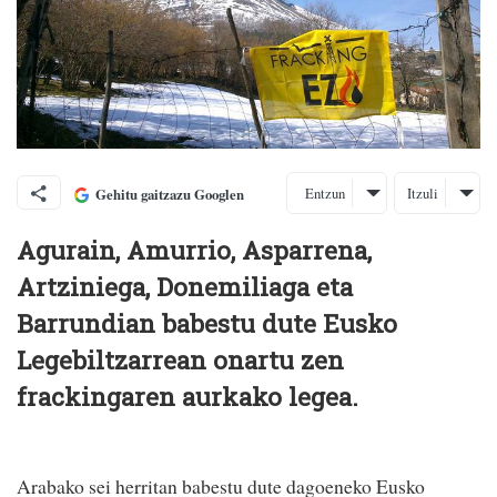
Entzun
Itzuli
Gehitu gaitzazu Googlen
Agurain, Amurrio, Asparrena,
Artziniega, Donemiliaga eta
Barrundian babestu dute Eusko
Legebiltzarrean onartu zen
frackingaren aurkako legea.
Arabako sei herritan babestu dute dagoeneko Eusko