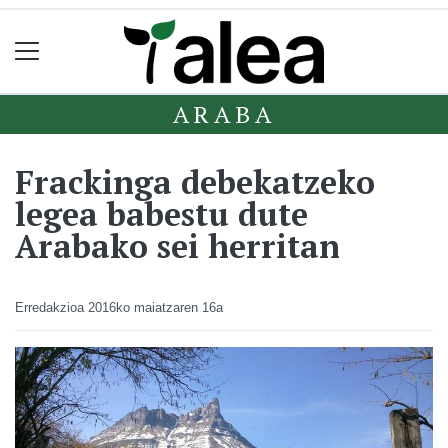
ARABA
Frackinga debekatzeko
legea babestu dute
Arabako sei herritan
Erredakzioa
2016ko maiatzaren 16a