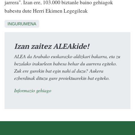
jarrera". Izan ere, 103.000 biztanle baino gehiagok
babestu dute Herri Ekimen Legegileak
INGURUMENA
Izan zaitez ALEAkide!
ALEA da Arabako euskarazko aldizkari bakarra, eta zu
bezalako irakurleen babesa behar du aurrera egiteko.
Zuk ere gurekin bat egin nahi al duzu? Aukera
ezberdinak dituzu gure proiektuarekin bat egiteko.
Informazio gehiago