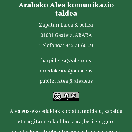
Arabako Alea komunikazio
taldea
Zapatari kalea 8, behea
01001 Gasteiz, ARABA
Telefonoa: 945 71 60 09
harpidetza@alea.eus
erredakzioa@alea.eus
publizitatea@alea.eus
Alea.eus-eko edukiak kopiatu, moldatu, zabaldu
eta argitaratzeko libre zara, beti ere, gure
egiletzakoak direla aitortzen baldin baduzu eta