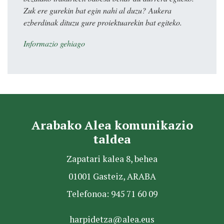
Zuk ere gurekin bat egin nahi al duzu? Aukera
ezberdinak dituzu gure proiektuarekin bat egiteko.
Informazio gehiago
Arabako Alea komunikazio
taldea
Zapatari kalea 8, behea
01001 Gasteiz, ARABA
Telefonoa: 945 71 60 09
harpidetza@alea.eus