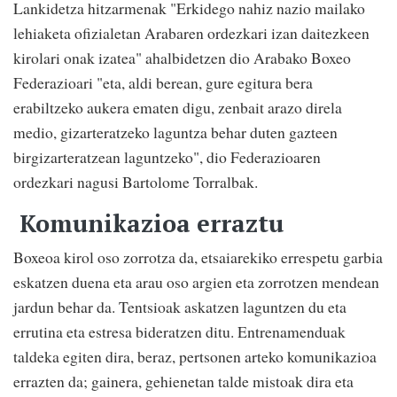
Lankidetza hitzarmenak "Erkidego nahiz nazio mailako
lehiaketa ofizialetan Arabaren ordezkari izan daitezkeen
kirolari onak izatea" ahalbidetzen dio Arabako Boxeo
Federazioari "eta, aldi berean, gure egitura bera
erabiltzeko aukera ematen digu, zenbait arazo direla
medio, gizarteratzeko laguntza behar duten gazteen
birgizarteratzean laguntzeko", dio Federazioaren
ordezkari nagusi Bartolome Torralbak.
Komunikazioa erraztu
Boxeoa kirol oso zorrotza da, etsaiarekiko errespetu garbia
eskatzen duena eta arau oso argien eta zorrotzen mendean
jardun behar da. Tentsioak askatzen laguntzen du eta
errutina eta estresa bideratzen ditu. Entrenamenduak
taldeka egiten dira, beraz, pertsonen arteko komunikazioa
errazten da; gainera, gehienetan talde mistoak dira eta