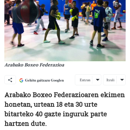
Arabako Boxeo Federazioa
Entzun
Itzuli
Gehitu gaitzazu Googlen
Arabako Boxeo Federazioaren ekimen
honetan, urtean 18 eta 30 urte
bitarteko 40 gazte inguruk parte
hartzen dute.