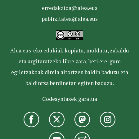
erredakzioa@alea.eus
publizitatea@alea.eus
Alea.eus-eko edukiak kopiatu, moldatu, zabaldu
eta argitaratzeko libre zara, beti ere, gure
egiletzakoak direla aitortzen baldin baduzu eta
baldintza berdinetan egiten baduzu.
Codesyntaxek garatua