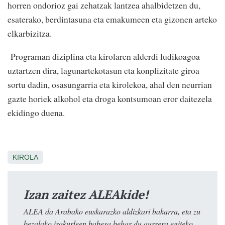
horren ondorioz gai zehatzak lantzea ahalbidetzen du,
esaterako, berdintasuna eta emakumeen eta gizonen arteko
elkarbizitza.
Programan diziplina eta kirolaren alderdi ludikoagoa
uztartzen dira, lagunartekotasun eta konplizitate giroa
sortu dadin, osasungarria eta kirolekoa, ahal den neurrian
gazte horiek alkohol eta droga kontsumoan eror daitezela
ekidingo duena.
KIROLA
Izan zaitez ALEAkide!
ALEA da Arabako euskarazko aldizkari bakarra, eta zu
bezalako irakurleen babesa behar du aurrera egiteko.