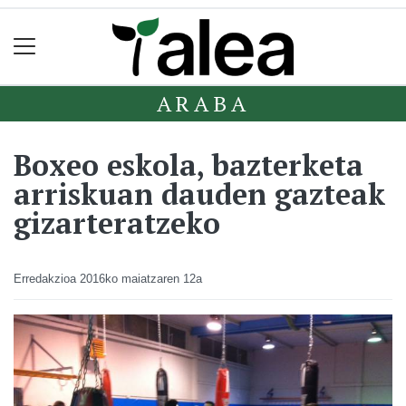
ARABA
Boxeo eskola, bazterketa
arriskuan dauden gazteak
gizarteratzeko
Erredakzioa
2016ko maiatzaren 12a