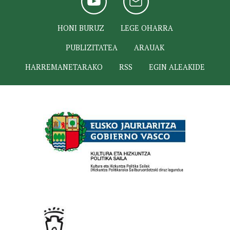
HONI BURUZ
LEGE OHARRA
PUBLIZITATEA
ARAUAK
HARREMANETARAKO
RSS
EGIN ALEAKIDE