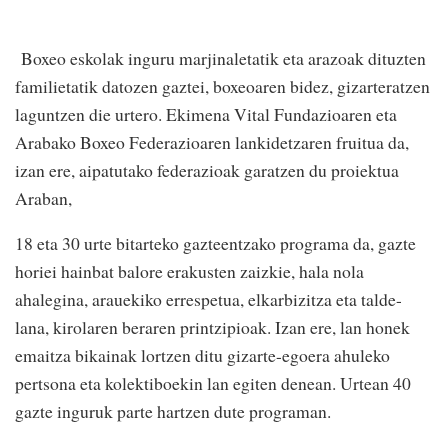
Boxeo eskolak inguru marjinaletatik eta arazoak dituzten
familietatik datozen gaztei, boxeoaren bidez, gizarteratzen
laguntzen die urtero. Ekimena Vital Fundazioaren eta
Arabako Boxeo Federazioaren lankidetzaren fruitua da,
izan ere, aipatutako federazioak garatzen du proiektua
Araban,
18 eta 30 urte bitarteko gazteentzako programa da, gazte
horiei hainbat balore erakusten zaizkie, hala nola
ahalegina, arauekiko errespetua, elkarbizitza eta talde-
lana, kirolaren beraren printzipioak. Izan ere, lan honek
emaitza bikainak lortzen ditu gizarte-egoera ahuleko
pertsona eta kolektiboekin lan egiten denean. Urtean 40
gazte inguruk parte hartzen dute programan.