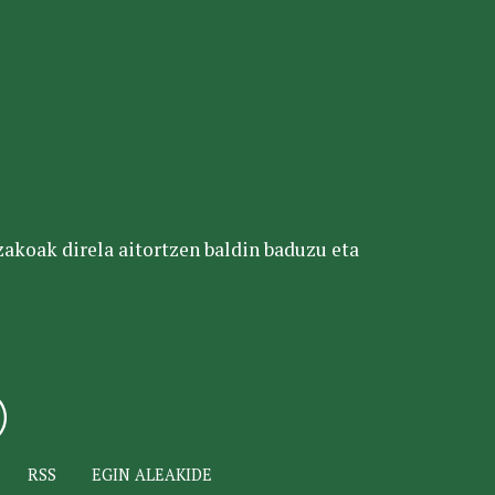
tzakoak direla aitortzen baldin baduzu eta
RSS
EGIN ALEAKIDE