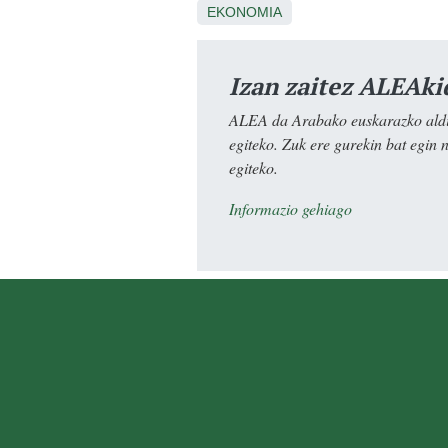
EKONOMIA
Izan zaitez ALEAki
ALEA da Arabako euskarazko aldiz
egiteko. Zuk ere gurekin bat egin 
egiteko.
Informazio gehiago