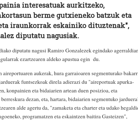
painia interesatuak aurkitzeko,
nkortasun berme gutxieneko batzuk eta
eta iraunkorrak eskainiko dituztenak",
alez diputatu nagusiak.
iako diputatu nagusi Ramiro Gonzalezek egindako agerraldian
gularrak ezartzearen aldeko apustua egin du.
n aireportuaren aukerak, hura garraioaren segmenturako bakarr
jarduerak funtsezkoak direla adierazi du "aireportuak apurka-
n, konpainien eta bidaiarien artean duen posizioa, eta
e berreskura dezan, eta, hartara, bidaiarien segmentuko jarduera
tzearen alde agertu da, "zamaketa eta charter eta udako hegaldi
dagoeneko, programatzen eta eskaintzen baitira Gasteizen",