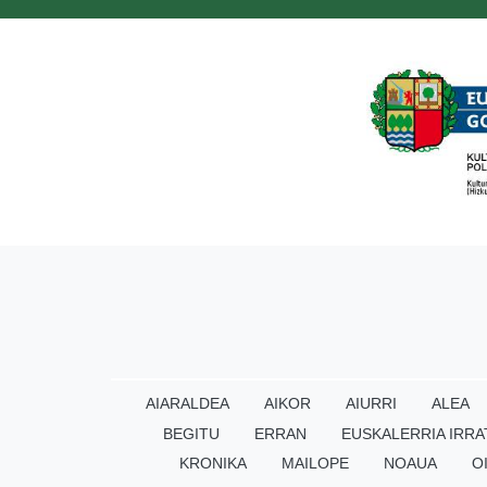
AIARALDEA
AIKOR
AIURRI
ALEA
BEGITU
ERRAN
EUSKALERRIA IRRA
KRONIKA
MAILOPE
NOAUA
O