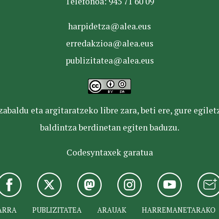
Telefonoa: 945 71 60 09
harpidetza@alea.eus
erredakzioa@alea.eus
publizitatea@alea.eus
baldu eta argitaratzeko libre zara, beti ere, gure egile
baldintza berdinetan egiten baduzu.
Codesyntaxek garatua
ARRA
PUBLIZITATEA
ARAUAK
HARREMANETARAKO