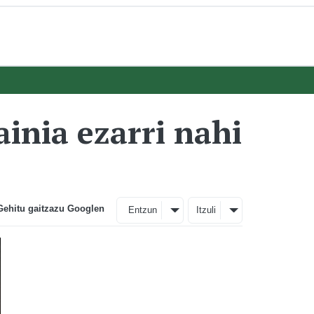
inia ezarri nahi
Gehitu gaitzazu Googlen
Entzun
Itzuli