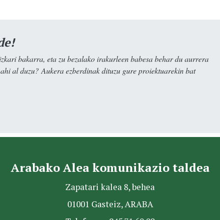
de!
kari bakarra, eta zu bezalako irakurleen babesa behar du aurrera
nahi al duzu? Aukera ezberdinak dituzu gure proiektuarekin bat
Arabako Alea komunikazio taldea
Zapatari kalea 8, behea
01001 Gasteiz, ARABA