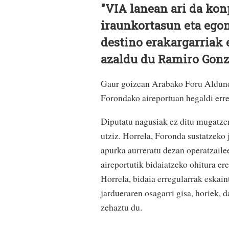
"VIA lanean ari da kon
iraunkortasun eta ego
destino erakargarriak 
azaldu du Ramiro Gonz
Gaur goizean Arabako Foru Aldund
Forondako aireportuan hegaldi erre
Diputatu nagusiak ez ditu mugatze
utziz. Horrela, Foronda sustatzeko 
apurka aurreratu dezan operatzailee
aireportutik bidaiatzeko ohitura er
Horrela, bidaia erregularrak eskain
jardueraren osagarri gisa, horiek, 
zehaztu du.