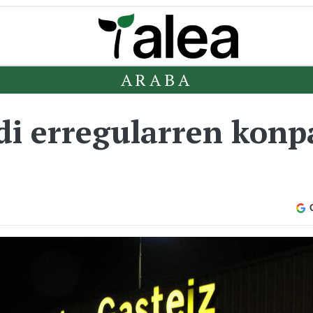
ARABA
i erregularren konpa