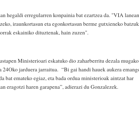
n hegaldi erregularren konpainia bat ezartzea da. "VIA lanea
itzeko, iraunkortasun eta egonkortasun berme gutxieneko batzuk
korrak eskainiko dituztenak, hain zuzen".
ustapen Ministerioari eskatuko dio zaharberritu dezala mugako
a 24Oko jarduera jarraitua. “Bi gai handi hauek aukera emang
da bat emateko egiaz, eta bada ordua ministerioak aintzat har
an eragotzi haren garapena”, adierazi du Gonzalezek.