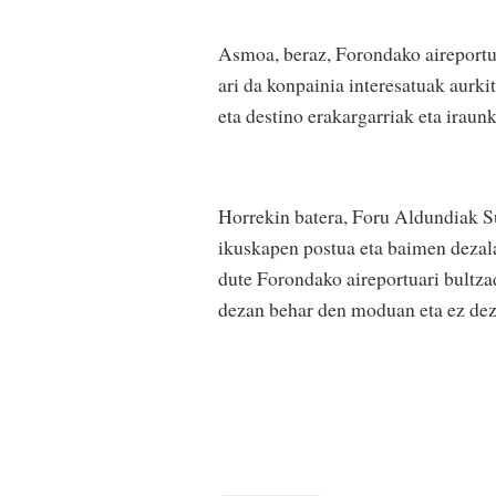
Asmoa, beraz, Forondako aireportua
ari da konpainia interesatuak aurk
eta destino erakargarriak eta iraun
Horrekin batera, Foru Aldundiak S
ikuskapen postua eta baimen dezal
dute Forondako aireportuari bultza
dezan behar den moduan eta ez dez