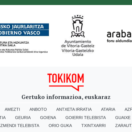
Gertuko informazioa, euskaraz
AMEZTI
ANBOTO
ANTXETA IRRATIA
ATARIA
AZP
TIA
GEURIA
GOIENA
GOIERRI TELEBISTA
GUAIXE
IZMENDI TELEBISTA
ORIO GUKA
TXINTXARRI
ZARAUT