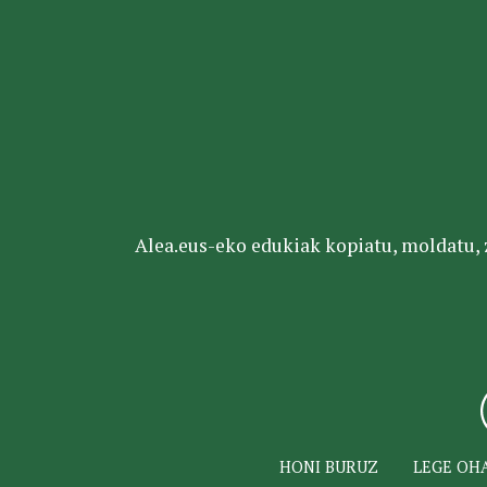
Alea.eus-eko edukiak kopiatu, moldatu, za
HONI BURUZ
LEGE OH