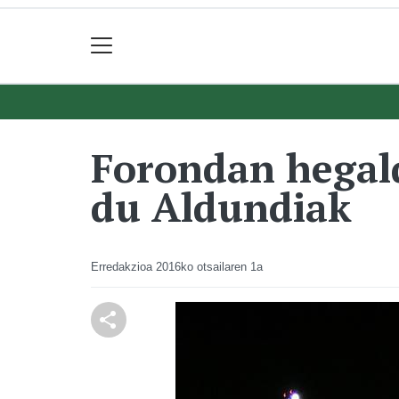
Forondan hegald
du Aldundiak
Erredakzioa
2016ko otsailaren 1a