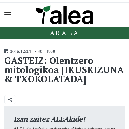
ARABA
2015/12/24
18:30 - 19:30
GASTEIZ: Olentzero
mitologikoa [IKUSKIZUNA
& TXOKOLATADA]
Izan zaitez ALEAkide!
ALEA da Arabako euskarazko aldizkari bakarra, eta zu