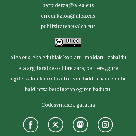
harpidetza@alea.eus
erredakzioa@alea.eus
publizitatea@alea.eus
Alea.eus-eko edukiak kopiatu, moldatu, zabaldu
eta argitaratzeko libre zara, beti ere, gure
egiletzakoak direla aitortzen baldin baduzu eta
baldintza berdinetan egiten baduzu.
Codesyntaxek garatua