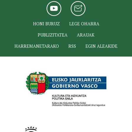
HONI BURUZ
LEGE OHARRA
PUBLIZITATEA
ARAUAK
HARREMANETARAKO
RSS
EGIN ALEAKIDE