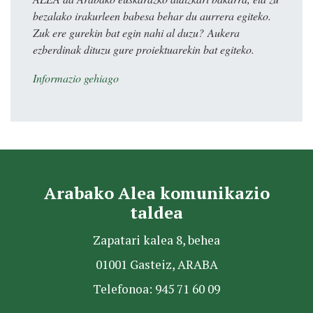
bezalako irakurleen babesa behar du aurrera egiteko.
Zuk ere gurekin bat egin nahi al duzu? Aukera
ezberdinak dituzu gure proiektuarekin bat egiteko.
Informazio gehiago
Arabako Alea komunikazio
taldea
Zapatari kalea 8, behea
01001 Gasteiz, ARABA
Telefonoa: 945 71 60 09