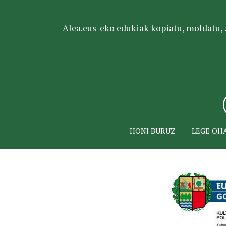
Alea.eus-eko edukiak kopiatu, moldatu, za
HONI BURUZ
LEGE OH