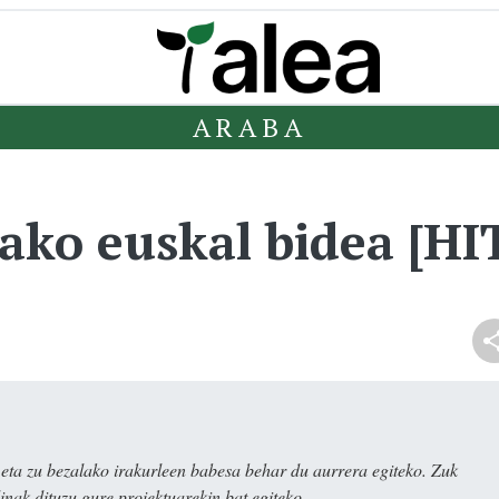
ARABA
ako euskal bidea [H
ta zu bezalako irakurleen babesa behar du aurrera egiteko. Zuk
nak dituzu gure proiektuarekin bat egiteko.