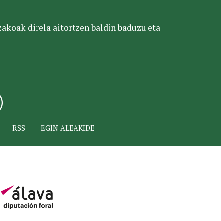
tzakoak direla aitortzen baldin baduzu eta
RSS
EGIN ALEAKIDE