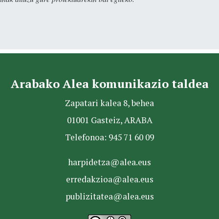
Arabako Alea komunikazio taldea
Zapatari kalea 8, behea
01001 Gasteiz, ARABA
Telefonoa: 945 71 60 09
harpidetza@alea.eus
erredakzioa@alea.eus
publizitatea@alea.eus