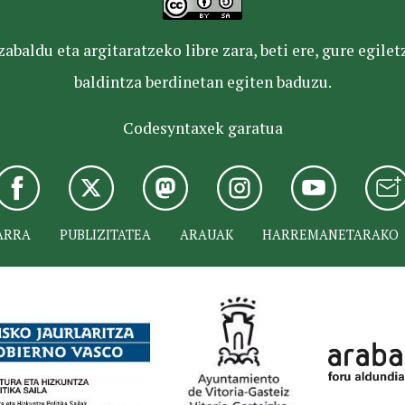
baldu eta argitaratzeko libre zara, beti ere, gure egile
baldintza berdinetan egiten baduzu.
Codesyntaxek garatua
ARRA
PUBLIZITATEA
ARAUAK
HARREMANETARAKO