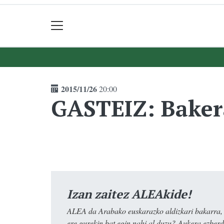
2015/11/26
20:00
GASTEIZ: Baker
Izan zaitez ALEAkide!
ALEA da Arabako euskarazko aldizkari bakarra, e
ere gurekin bat egin nahi al duzu? Aukera ezberdi