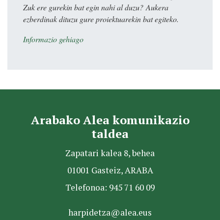
Zuk ere gurekin bat egin nahi al duzu? Aukera
ezberdinak dituzu gure proiektuarekin bat egiteko.
Informazio gehiago
Arabako Alea komunikazio
taldea
Zapatari kalea 8, behea
01001 Gasteiz, ARABA
Telefonoa: 945 71 60 09
harpidetza@alea.eus