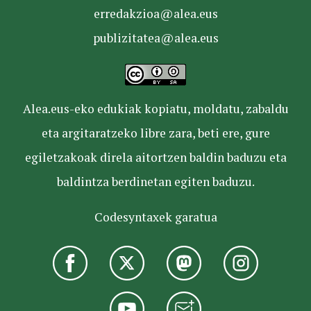
erredakzioa@alea.eus
publizitatea@alea.eus
Alea.eus-eko edukiak kopiatu, moldatu, zabaldu
eta argitaratzeko libre zara, beti ere, gure
egiletzakoak direla aitortzen baldin baduzu eta
baldintza berdinetan egiten baduzu.
Codesyntaxek garatua