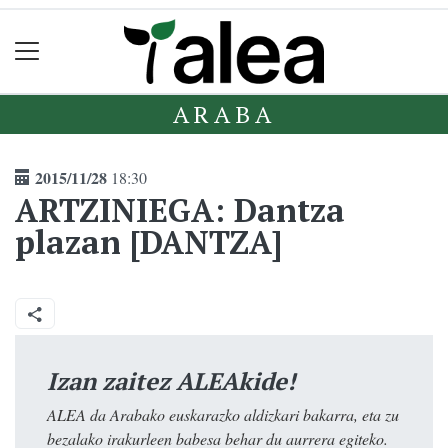
ARABA
2015/11/28
18:30
ARTZINIEGA: Dantza
plazan [DANTZA]
Izan zaitez ALEAkide!
ALEA da Arabako euskarazko aldizkari bakarra, eta zu
bezalako irakurleen babesa behar du aurrera egiteko.