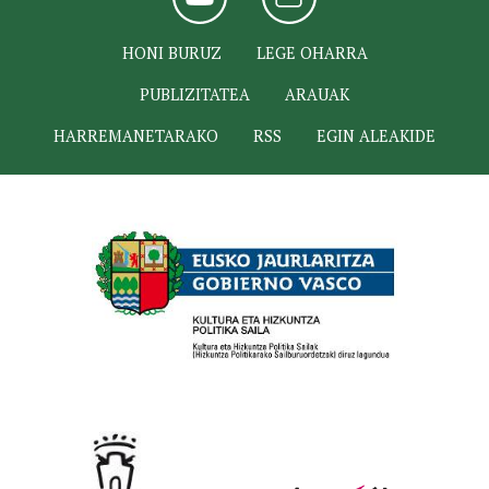
HONI BURUZ
LEGE OHARRA
PUBLIZITATEA
ARAUAK
HARREMANETARAKO
RSS
EGIN ALEAKIDE