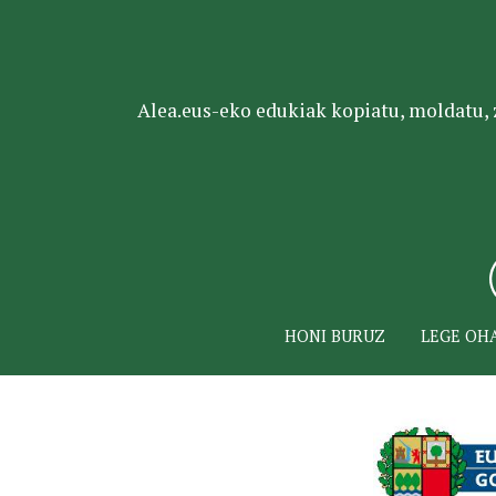
Alea.eus-eko edukiak kopiatu, moldatu, za
HONI BURUZ
LEGE OH