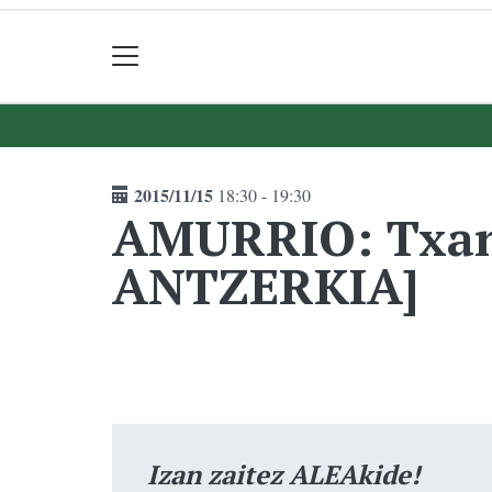
2015/11/15
18:30 - 19:30
AMURRIO: Txa
ANTZERKIA]
Izan zaitez ALEAkide!