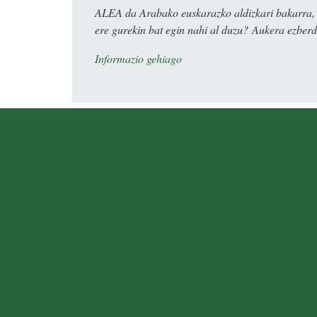
ALEA da Arabako euskarazko aldizkari bakarra, e
ere gurekin bat egin nahi al duzu? Aukera ezberdi
Informazio gehiago