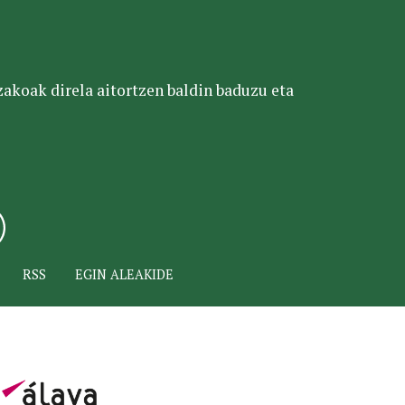
tzakoak direla aitortzen baldin baduzu eta
RSS
EGIN ALEAKIDE