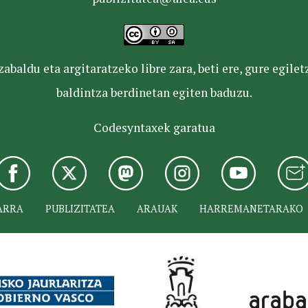
baldu eta argitaratzeko libre zara, beti ere, gure egile
baldintza berdinetan egiten baduzu.
Codesyntaxek garatua
ARRA
PUBLIZITATEA
ARAUAK
HARREMANETARAKO