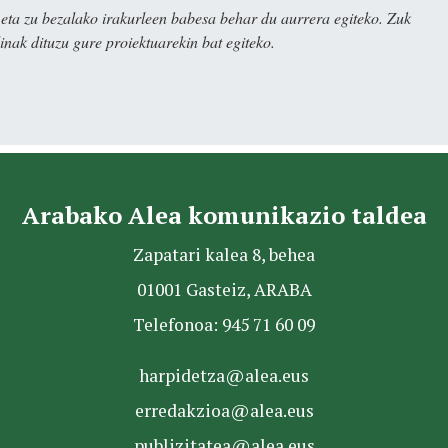
ta zu bezalako irakurleen babesa behar du aurrera egiteko. Zuk
nak dituzu gure proiektuarekin bat egiteko.
Arabako Alea komunikazio taldea
Zapatari kalea 8, behea
01001 Gasteiz, ARABA
Telefonoa: 945 71 60 09
harpidetza@alea.eus
erredakzioa@alea.eus
publizitatea@alea.eus