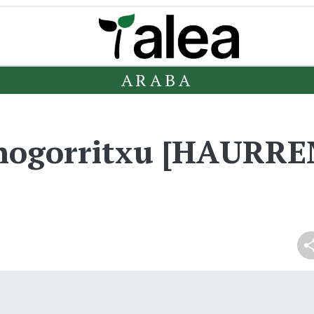
ARABA
nogorritxu [HAURR