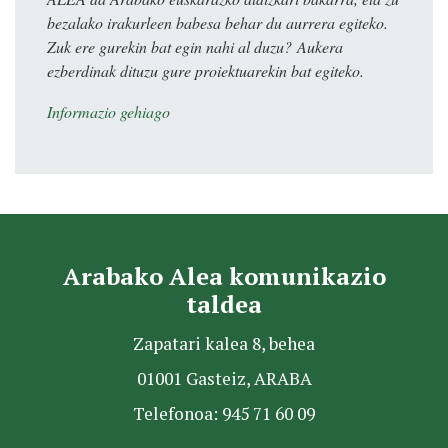
bezalako irakurleen babesa behar du aurrera egiteko.
Zuk ere gurekin bat egin nahi al duzu? Aukera
ezberdinak dituzu gure proiektuarekin bat egiteko.
Informazio gehiago
Arabako Alea komunikazio
taldea
Zapatari kalea 8, behea
01001 Gasteiz, ARABA
Telefonoa: 945 71 60 09