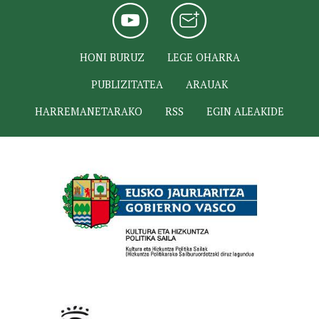
HONI BURUZ
LEGE OHARRA
PUBLIZITATEA
ARAUAK
HARREMANETARAKO
RSS
EGIN ALEAKIDE