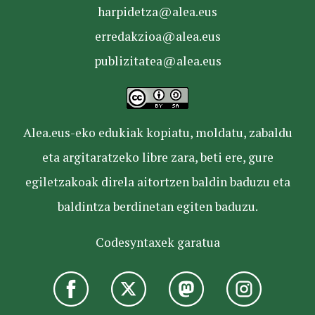
harpidetza@alea.eus
erredakzioa@alea.eus
publizitatea@alea.eus
Alea.eus-eko edukiak kopiatu, moldatu, zabaldu
eta argitaratzeko libre zara, beti ere, gure
egiletzakoak direla aitortzen baldin baduzu eta
baldintza berdinetan egiten baduzu.
Codesyntaxek garatua