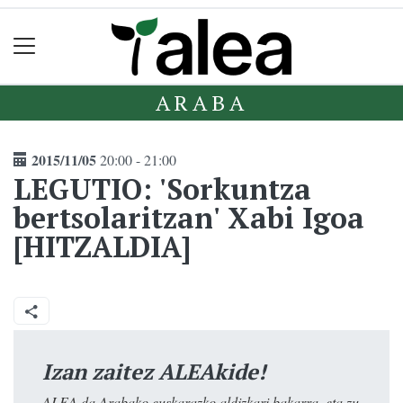
ARABA
2015/11/05
20:00 - 21:00
LEGUTIO: 'Sorkuntza
bertsolaritzan' Xabi Igoa
[HITZALDIA]
Izan zaitez ALEAkide!
ALEA da Arabako euskarazko aldizkari bakarra, eta zu