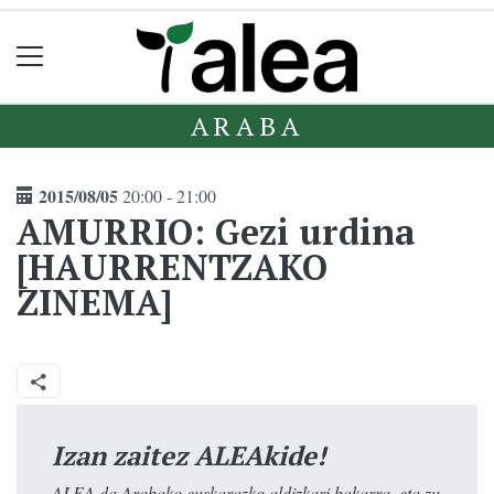
ARABA
2015/08/05
20:00 - 21:00
AMURRIO: Gezi urdina
[HAURRENTZAKO
ZINEMA]
Izan zaitez ALEAkide!
ALEA da Arabako euskarazko aldizkari bakarra, eta zu