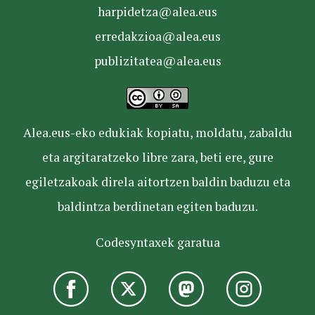
harpidetza@alea.eus
erredakzioa@alea.eus
publizitatea@alea.eus
Alea.eus-eko edukiak kopiatu, moldatu, zabaldu
eta argitaratzeko libre zara, beti ere, gure
egiletzakoak direla aitortzen baldin baduzu eta
baldintza berdinetan egiten baduzu.
Codesyntaxek garatua