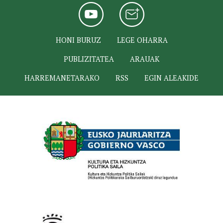
HONI BURUZ
LEGE OHARRA
PUBLIZITATEA
ARAUAK
HARREMANETARAKO
RSS
EGIN ALEAKIDE