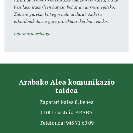
bezalako irakurleen babesa behar du aurrera egiteko.
Zuk ere gurekin bat egin nahi al duzu? Aukera
ezberdinak dituzu gure proiektuarekin bat egiteko.
Informazio gehiago
Arabako Alea komunikazio
taldea
Zapatari kalea 8, behea
01001 Gasteiz, ARABA
Telefonoa: 945 71 60 09