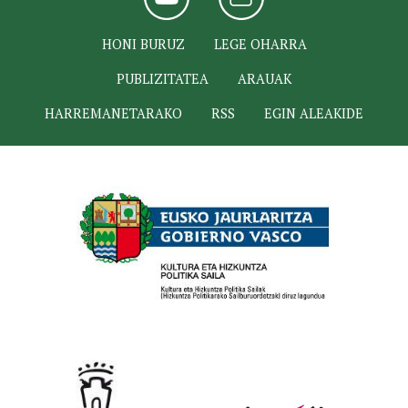
HONI BURUZ
LEGE OHARRA
PUBLIZITATEA
ARAUAK
HARREMANETARAKO
RSS
EGIN ALEAKIDE