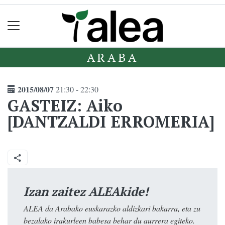
ARABA
2015/08/07
21:30 - 22:30
GASTEIZ: Aiko
[DANTZALDI ERROMERIA]
Izan zaitez ALEAkide!
ALEA da Arabako euskarazko aldizkari bakarra, eta zu
bezalako irakurleen babesa behar du aurrera egiteko.