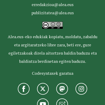
erredakzioa@alea.eus
publizitatea@alea.eus
Alea.eus-eko edukiak kopiatu, moldatu, zabaldu
eta argitaratzeko libre zara, beti ere, gure
egiletzakoak direla aitortzen baldin baduzu eta
baldintza berdinetan egiten baduzu.
Codesyntaxek garatua