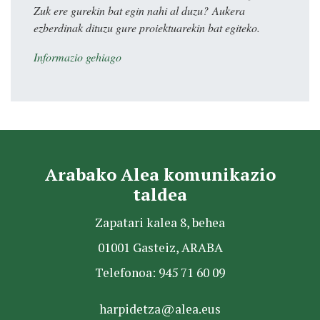
Zuk ere gurekin bat egin nahi al duzu? Aukera
ezberdinak dituzu gure proiektuarekin bat egiteko.
Informazio gehiago
Arabako Alea komunikazio
taldea
Zapatari kalea 8, behea
01001 Gasteiz, ARABA
Telefonoa: 945 71 60 09
harpidetza@alea.eus