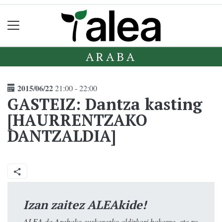
ARABA
2015/06/22
21:00 - 22:00
GASTEIZ: Dantza kasting
[HAURRENTZAKO
DANTZALDIA]
Izan zaitez ALEAkide!
ALEA da Arabako euskarazko aldizkari bakarra, eta zu