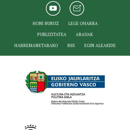
HONI BURUZ
LEGE OHARRA
PUBLIZITATEA
ARAUAK
HARREMANETARAKO
RSS
EGIN ALEAKIDE