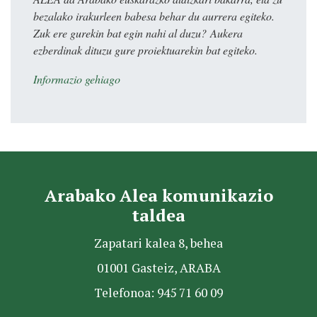
bezalako irakurleen babesa behar du aurrera egiteko.
Zuk ere gurekin bat egin nahi al duzu? Aukera
ezberdinak dituzu gure proiektuarekin bat egiteko.
Informazio gehiago
Arabako Alea komunikazio
taldea
Zapatari kalea 8, behea
01001 Gasteiz, ARABA
Telefonoa: 945 71 60 09