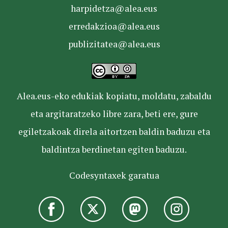
harpidetza@alea.eus
erredakzioa@alea.eus
publizitatea@alea.eus
Alea.eus-eko edukiak kopiatu, moldatu, zabaldu
eta argitaratzeko libre zara, beti ere, gure
egiletzakoak direla aitortzen baldin baduzu eta
baldintza berdinetan egiten baduzu.
Codesyntaxek garatua