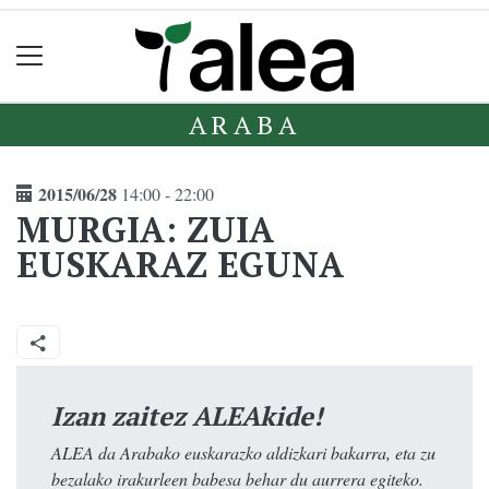
ARABA
2015/06/28
14:00 - 22:00
MURGIA: ZUIA
EUSKARAZ EGUNA
Izan zaitez ALEAkide!
ALEA da Arabako euskarazko aldizkari bakarra, eta zu
bezalako irakurleen babesa behar du aurrera egiteko.