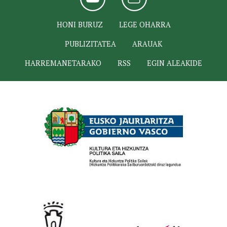
HONI BURUZ
LEGE OHARRA
PUBLIZITATEA
ARAUAK
HARREMANETARAKO
RSS
EGIN ALEAKIDE