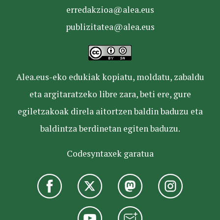
erredakzioa@alea.eus
publizitatea@alea.eus
Alea.eus-eko edukiak kopiatu, moldatu, zabaldu
eta argitaratzeko libre zara, beti ere, gure
egiletzakoak direla aitortzen baldin baduzu eta
baldintza berdinetan egiten baduzu.
Codesyntaxek garatua