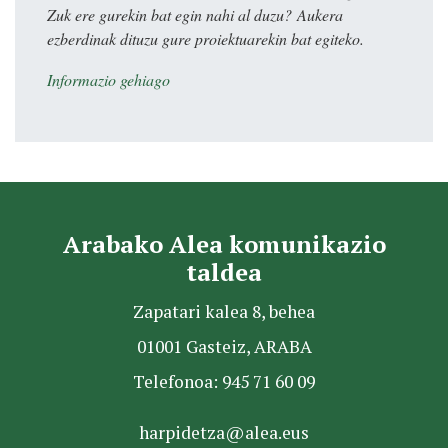
Zuk ere gurekin bat egin nahi al duzu? Aukera
ezberdinak dituzu gure proiektuarekin bat egiteko.
Informazio gehiago
Arabako Alea komunikazio
taldea
Zapatari kalea 8, behea
01001 Gasteiz, ARABA
Telefonoa: 945 71 60 09
harpidetza@alea.eus