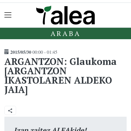
ARABA
2015/05/30
00:00 - 01:45
ARGANTZON: Glaukoma
[ARGANTZON
IKASTOLAREN ALDEKO
JAIA]
Izan zaitez ALEAkide!