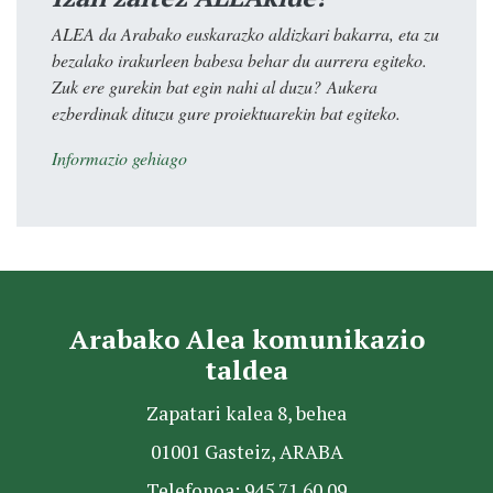
ALEA da Arabako euskarazko aldizkari bakarra, eta zu
bezalako irakurleen babesa behar du aurrera egiteko.
Zuk ere gurekin bat egin nahi al duzu? Aukera
ezberdinak dituzu gure proiektuarekin bat egiteko.
Informazio gehiago
Arabako Alea komunikazio
taldea
Zapatari kalea 8, behea
01001 Gasteiz, ARABA
Telefonoa: 945 71 60 09