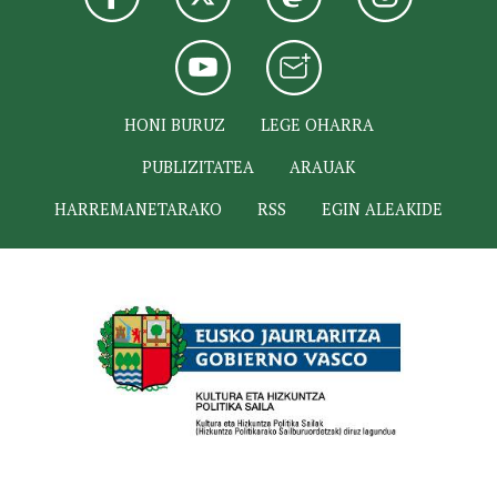
HONI BURUZ
LEGE OHARRA
PUBLIZITATEA
ARAUAK
HARREMANETARAKO
RSS
EGIN ALEAKIDE