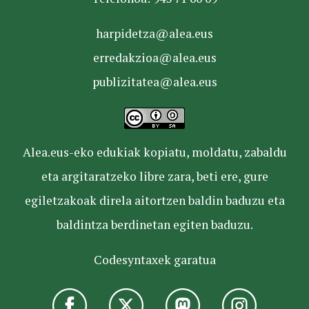
harpidetza@alea.eus
erredakzioa@alea.eus
publizitatea@alea.eus
Alea.eus-eko edukiak kopiatu, moldatu, zabaldu
eta argitaratzeko libre zara, beti ere, gure
egiletzakoak direla aitortzen baldin baduzu eta
baldintza berdinetan egiten baduzu.
Codesyntaxek garatua