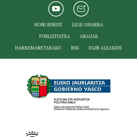
HONI BURUZ
LEGE OHARRA
PUBLIZITATEA
ARAUAK
HARREMANETARAKO
RSS
EGIN ALEAKIDE