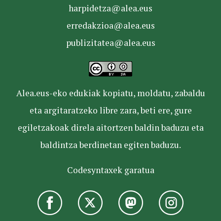
harpidetza@alea.eus
erredakzioa@alea.eus
publizitatea@alea.eus
Alea.eus-eko edukiak kopiatu, moldatu, zabaldu
eta argitaratzeko libre zara, beti ere, gure
egiletzakoak direla aitortzen baldin baduzu eta
baldintza berdinetan egiten baduzu.
Codesyntaxek garatua