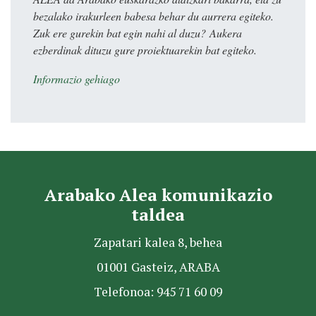
bezalako irakurleen babesa behar du aurrera egiteko.
Zuk ere gurekin bat egin nahi al duzu? Aukera
ezberdinak dituzu gure proiektuarekin bat egiteko.
Informazio gehiago
Arabako Alea komunikazio
taldea
Zapatari kalea 8, behea
01001 Gasteiz, ARABA
Telefonoa: 945 71 60 09