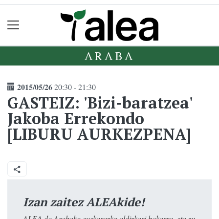
ARABA
2015/05/26
20:30 - 21:30
GASTEIZ: 'Bizi-baratzea'
Jakoba Errekondo
[LIBURU AURKEZPENA]
Izan zaitez ALEAkide!
ALEA da Arabako euskarazko aldizkari bakarra, eta zu