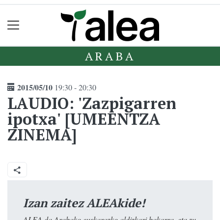
ARABA
2015/05/10
19:30 - 20:30
LAUDIO: 'Zazpigarren
ipotxa' [UMEENTZA
ZINEMA]
Izan zaitez ALEAkide!
ALEA da Arabako euskarazko aldizkari bakarra, eta zu