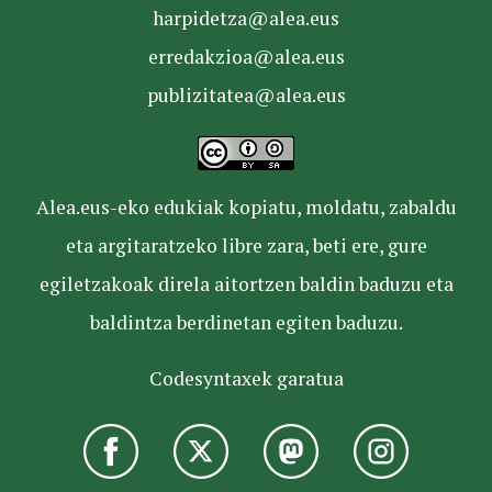
harpidetza@alea.eus
erredakzioa@alea.eus
publizitatea@alea.eus
Alea.eus-eko edukiak kopiatu, moldatu, zabaldu
eta argitaratzeko libre zara, beti ere, gure
egiletzakoak direla aitortzen baldin baduzu eta
baldintza berdinetan egiten baduzu.
Codesyntaxek garatua