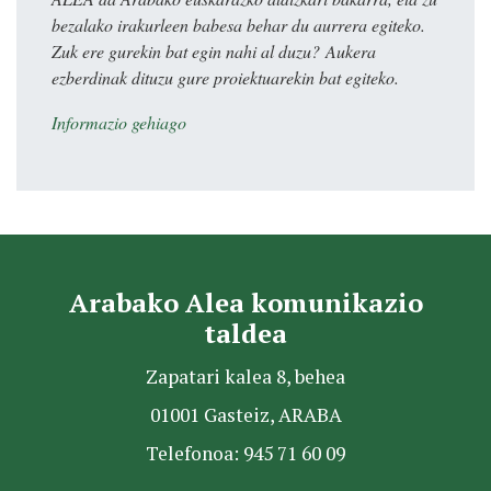
bezalako irakurleen babesa behar du aurrera egiteko.
Zuk ere gurekin bat egin nahi al duzu? Aukera
ezberdinak dituzu gure proiektuarekin bat egiteko.
Informazio gehiago
Arabako Alea komunikazio
taldea
Zapatari kalea 8, behea
01001 Gasteiz, ARABA
Telefonoa: 945 71 60 09