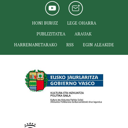
HONI BURUZ
LEGE OHARRA
PUBLIZITATEA
ARAUAK
HARREMANETARAKO
RSS
EGIN ALEAKIDE